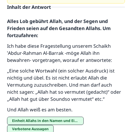
Inhalt der Antwort
Alles Lob gebührt Allah, und der Segen und
Frieden seien auf den Gesandten Allahs. Um
fortzufahren:
Ich habe diese Fragestellung unserem Schaikh
ˈAbdur-Rahman Al-Barrak -möge Allah ihn
bewahren- vorgetragen, worauf er antwortete:
Die Antwort Nr. 110845 rettete eine
„Eine solche Wortwahl (ein solcher Ausdruck) ist
Ehe.
nichtig und übel. Es ist nicht erlaubt Allah die
Vermutung zuzuschreiben. Und man darf auch
Unterstütze die Arbeit von Islam Q&A
nicht sagen: „Allah hat so vermutet (gedacht)“ oder
Der Prophet -Allahs Segen und Frieden auf
„Allah hat gut über Soundso vermutet“ etc.“
ihm- sagte:
Und Allah weiß es am besten.
"Wer zum Guten aufruft, hat den Lohn
desjenigen, der sie durchführt."
Einheit Allahs in den Namen und Eigenschaften
(MUSLIM 1893)
Verbotene Aussagen