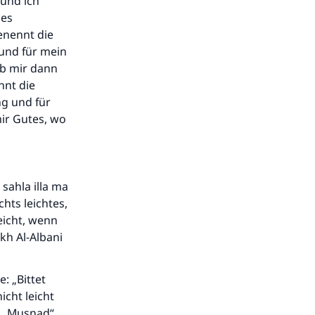
 und ich
des
enennt die
 und für mein
ib mir dann
nnt die
ng und für
ir Gutes, wo
sahla illa ma
chts leichtes,
eicht, wenn
ikh Al-Albani
: „Bittet
icht leicht
em „Musnad“