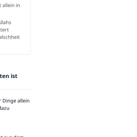
allein in
llahs
tert
alschheit
en ist
 Dinge allein
 dazu