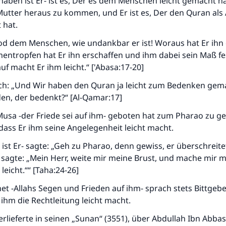
haben ist Er- ist es, Der es dem Menschen leicht gemacht 
Mutter heraus zu kommen, und Er ist es, Der den Quran als
 hat.
Tod dem Menschen, wie undankbar er ist! Woraus hat Er ihn
entropfen hat Er ihn erschaffen und ihm dabei sein Maß fe
f macht Er ihm leicht.“ ['Abasa:17-20]
uch: „Und Wir haben den Quran ja leicht zum Bedenken gem
en, der bedenkt?“ [Al-Qamar:17]
Musa -der Friede sei auf ihm- geboten hat zum Pharao zu ge
dass Er ihm seine Angelegenheit leicht macht.
 ist Er- sagte: „Geh zu Pharao, denn gewiss, er überschreit
Er sagte: „Mein Herr, weite mir meine Brust, und mache mir 
leicht.““ [Taha:24-26]
t -Allahs Segen und Frieden auf ihm- sprach stets Bittgeb
 ihm die Rechtleitung leicht macht.
erlieferte in seinen „Sunan“ (3551), über Abdullah Ibn Abba