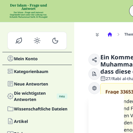
The
Ein Kommen
Mein Konto
Muhammad -
dass diese 
Kategorienbaum
27/Rabi al-t
Neue Antworten
Frage
3365
Die wichtigsten
neu
Antworten
Ist folgend
Segen und Fr
Wissenschaftliche Dateien
kenne den V
Artikel
und Frieden
hinfortgeno