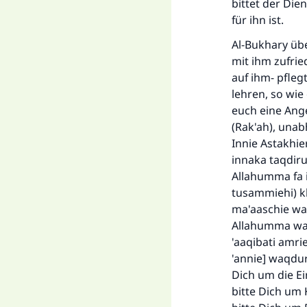
bittet der Die
für ihn ist.
Al-Bukhary übe
mit ihm zufrie
auf ihm- pfleg
lehren, so wie
euch eine Ange
(Rak'ah), unab
Innie Astakhie
innaka taqdiru
Allahumma fa 
tusammiehi) kha
ma'aaschie wa 
Allahumma wa 
'aaqibati amrie
'annie] waqdur
Dich um die E
bitte Dich um