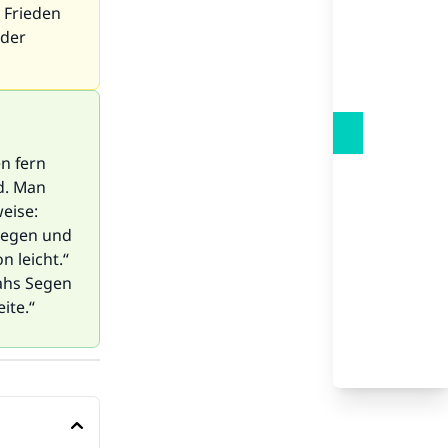
 Frieden
-der
n fern
d. Man
eise:
Segen und
n leicht.“
ahs Segen
ite.“