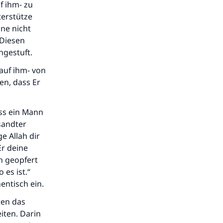
f ihm- zu
terstütze
ne nicht
 Diesen
ngestuft.
auf ihm- von
en, dass Er
ass ein Mann
sandter
ge Allah dir
Er deine
h geopfert
.
es ist.“
entisch ein.
ten das
iten. Darin