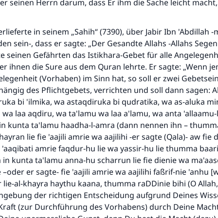
ner seinen Herrn darum, dass Er ihm die Sache leicht macht
durchführt."
(MUSLIM 1893)
rlieferte in seinem „Sahih“ (7390), über Jabir Ibn 'Abdillah 
den sein-, dass er sagte: „Der Gesandte Allahs -Allahs Sege
te seinen Gefährten das Istikhara-Gebet für alle Angelegenh
Beitrag dazu
 er ihnen die Sure aus dem Quran lehrte. Er sagte: „Wenn 
legenheit (Vorhaben) im Sinn hat, so soll er zwei Gebetsei
hängig des Pflichtgebets, verrichten und soll dann sagen:
ruka bi 'ilmika, wa astaqdiruka bi qudratika, wa as-aluka min
 wa laa aqdiru, wa ta'lamu wa laa a'lamu, wa anta 'allaamu
in kunta ta'lamu haadha-l-amra (dann nennen ihn – thumm
yran lie fie 'aajili amrie wa aajilihi -er sagte (Qala)- aw fie 
'aaqibati amrie faqdur-hu lie wa yassir-hu lie thumma baarik 
in kunta ta'lamu anna-hu scharrun lie fie dienie wa ma'aas
 –oder er sagte- fie 'aajili amrie wa aajilihi faßrif-nie 'anhu 
 lie-al-khayra haythu kaana, thumma raDDinie bihi (O Allah, 
ingebung der richtigen Entscheidung aufgrund Deines Wiss
 Kraft (zur Durchführung des Vorhabens) durch Deine Macht