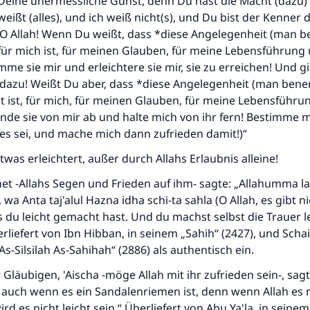
 Deine unermessliche Gunst, denn Du hast die Macht (dazu)
weißt (alles), und ich weiß nicht(s), und Du bist der Kenner 
O Allah! Wenn Du weißt, dass *diese Angelegenheit (man b
 für mich ist, für meinen Glauben, für meine Lebensführung
mme sie mir und erleichtere sie mir, sie zu erreichen! Und g
dazu! Weißt Du aber, dass *diese Angelegenheit (man bene
t ist, für mich, für meinen Glauben, für meine Lebensführu
de sie von mir ab und halte mich von ihr fern! Bestimme m
es sei, und mache mich dann zufrieden damit!)“
twas erleichtert, außer durch Allahs Erlaubnis alleine!
t -Allahs Segen und Frieden auf ihm- sagte: „Allahumma la 
, wa Anta taj'alul Hazna idha schi-ta sahla (O Allah, es gibt ni
 du leicht gemacht hast. Und du machst selbst die Trauer l
berliefert von Ibn Hibban, in seinem „Sahih“ (2427), und Scha
„As-Silsilah As-Sahihah“ (2886) als authentisch ein.
Gläubigen, 'Aischa -möge Allah mit ihr zufrieden sein-, sagte
, auch wenn es ein Sandalenriemen ist, denn wenn Allah es n
rd es nicht leicht sein.“ Überliefert von Abu Ya'la, in sein