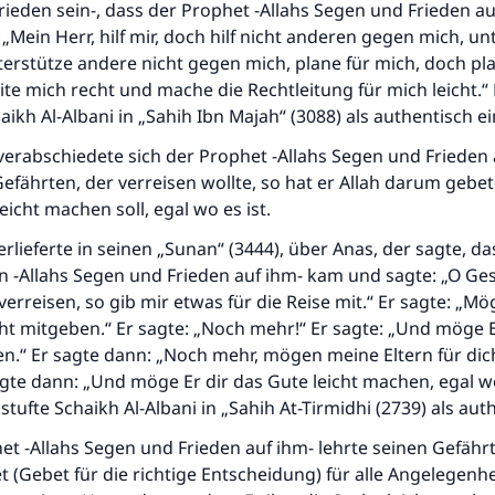
rieden sein-, dass der Prophet -Allahs Segen und Frieden au
 „Mein Herr, hilf mir, doch hilf nicht anderen gegen mich, un
erstütze andere nicht gegen mich, plane für mich, doch pla
ite mich recht und mache die Rechtleitung für mich leicht.“
aikh Al-Albani in „Sahih Ibn Majah“ (3088) als authentisch ei
erabschiedete sich der Prophet -Allahs Segen und Frieden 
efährten, der verreisen wollte, so hat er Allah darum gebet
eicht machen soll, egal wo es ist.
erlieferte in seinen „Sunan“ (3444), über Anas, der sagte, d
 -Allahs Segen und Frieden auf ihm- kam und sagte: „O Ge
l verreisen, so gib mir etwas für die Reise mit.“ Er sagte: „Mö
ht mitgeben.“ Er sagte: „Noch mehr!“ Er sagte: „Und möge 
n.“ Er sagte dann: „Noch mehr, mögen meine Eltern für dic
Die Antwort Nr. 110845 rettete eine Ehe
gte dann: „Und möge Er dir das Gute leicht machen, egal wo 
stufte Schaikh Al-Albani in „Sahih At-Tirmidhi (2739) als auth
Unterstütze die Arbeit von Islam Q&A
t -Allahs Segen und Frieden auf ihm- lehrte seinen Gefähr
Der Prophet -Allahs Segen und Frieden auf ihm- sagte:
t (Gebet für die richtige Entscheidung) für alle Angelegenhe
"Wer zum Guten aufruft, hat den Lohn desjenigen, der sie