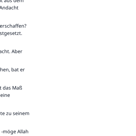
hat aus dem
 Andacht
 erschaffen?
stgesetzt.
acht. Aber
hen, bat er
et das Maß
meine
ete zu seinem
s -möge Allah