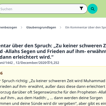
menbezogen
Glaubensgrundlagen
Ein Kommentar über den Spru
tar über den Spruch: „Zu keiner schweren Z
Allahs Segen und Frieden auf ihm- erwähnt
dann erleichtert wird.“
hani/1442 , 12/December/2020
5,252
36
er Spruch richtig: „Zu keiner schweren Zeit wird Muhammad 
ieden auf ihm- erwähnt, außer dass diese dann erleichtert 
orzug darüber oft Segenswünsche für den Propheten -Alla
 auf ihm-, aus dem Hadith: „ … dann werden deine Sorgen
mmen und deine Sünde wird dir vergeben“, aber gibt es ei