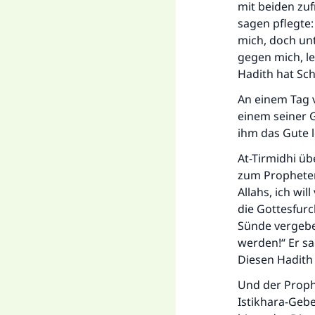
mit beiden zuf
sagen pflegte:
mich, doch unt
gegen mich, le
Hadith hat Sch
An einem Tag v
einem seiner G
ihm das Gute l
At-Tirmidhi üb
zum Propheten
Allahs, ich wil
die Gottesfurc
Sünde vergebe
werden!“ Er sa
Diesen Hadith 
Und der Prophe
Istikhara-Gebe