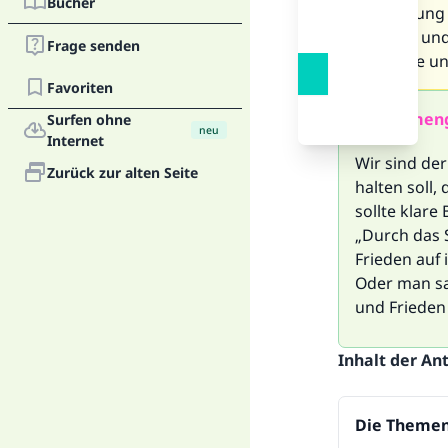
Bücher
Verbindung 
auf ihm- und
Frage senden
Mächtige un
Favoriten
Zusammeng
Surfen ohne
neu
Internet
Wir sind de
Zurück zur alten Seite
halten soll
sollte klare
„Durch das 
Frieden auf 
Oder man sa
und Frieden 
Inhalt der An
Die Themen