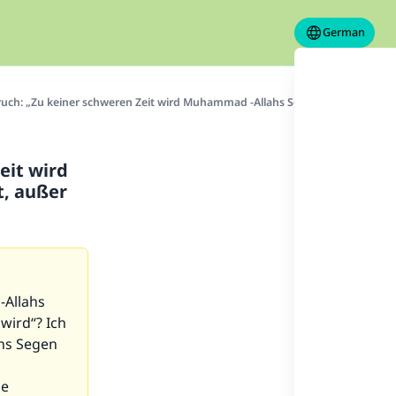
German
ch: „Zu keiner schweren Zeit wird Muhammad -Allahs Segen und Frieden auf 
eit wird
, außer
-Allahs
wird“? Ich
hs Segen
ne