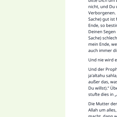
bitte Dich um
nicht, und Du 
Verborgenen. 
Sache) gut ist
Ende, so besti
Deinen Segen 
Sache) schlech
mein Ende, wen
auch immer di
Und nie wird e
Und der Prophe
ja'altahu sahla
außer das, was
Du willst).“ Ü
stufte dies in 
Die Mutter der 
Allah um alles
macht, dann wi