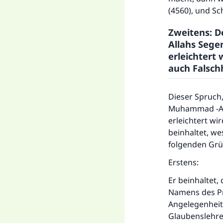
(4560), und Sch
Zweitens: D
Allahs Sege
erleichtert 
auch Falschh
Dieser Spruch,
Muhammad -All
erleichtert wi
beinhaltet, we
folgenden Gr
Erstens:
Er beinhaltet,
Namens des Pr
Angelegenheit 
Glaubenslehre i