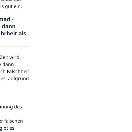
ls gut ein.
mad -
e dann
hrheit als
Zeit wird
e dann
uch Falschheit
ies, aufgrund
ähnung des
er falschen
gibt es