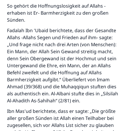
So gehört die Hoffnungslosigkeit auf Allahs -
Der Prophet -Allahs Segen und Frieden auf
ihm- sagte:
erhaben ist Er- Barmherzigkeit zu den großen
"Wer zum Guten aufruft, hat den Lohn
Sünden.
desjenigen, der sie durchführt."
Fadalah Ibn 'Ubaid berichtete, dass der Gesandte
(MUSLIM 1893)
Allahs -Allahs Segen und Frieden auf ihm- sagte:
„Und frage nicht nach drei Arten (von Menschen):
Ein Mann, der Allah Sein Gewand streitig macht,
Beitrag dazu
denn Sein Obergewand ist der Hochmut und sein
Untergewand die Ehre, ein Mann, der an Allahs
Befehl zweifelt und die Hoffnung auf Allahs
Barmherzigkeit aufgibt.“ Überliefert von Imam
Ahmad (39/368) und die Muhaqqiqun stuften dies
als authentisch ein. Al-Albani stufte dies in „Silsilah
Al-Ahadith As-Sahihah“ (2/81) ein.
Ibn Mas'ud berichtete, dass er sagte: „Die größte
aller großen Sünden ist Allah einen Teilhaber bei
zugesellen, sich vor Allahs List sicher zu glauben