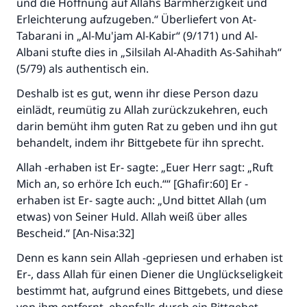
und die Hoffnung auf Allahs Barmherzigkeit und
Erleichterung aufzugeben.“ Überliefert von At-
Tabarani in „Al-Mu'jam Al-Kabir“ (9/171) und Al-
Albani stufte dies in „Silsilah Al-Ahadith As-Sahihah“
(5/79) als authentisch ein.
Deshalb ist es gut, wenn ihr diese Person dazu
einlädt, reumütig zu Allah zurückzukehren, euch
darin bemüht ihm guten Rat zu geben und ihn gut
behandelt, indem ihr Bittgebete für ihn sprecht.
Allah -erhaben ist Er- sagte: „Euer Herr sagt: „Ruft
Mich an, so erhöre Ich euch.““ [Ghafir:60] Er -
erhaben ist Er- sagte auch: „Und bittet Allah (um
etwas) von Seiner Huld. Allah weiß über alles
Bescheid.“ [An-Nisa:32]
Denn es kann sein Allah -gepriesen und erhaben ist
Er-, dass Allah für einen Diener die Unglückseligkeit
bestimmt hat, aufgrund eines Bittgebets, und diese