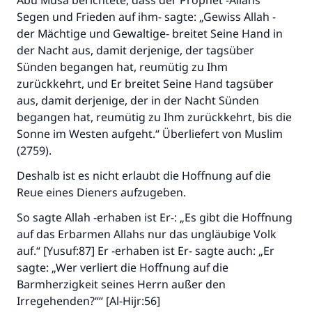
Abu Musa berichtete, dass der Prophet -Allahs
Segen und Frieden auf ihm- sagte: „Gewiss Allah -
der Mächtige und Gewaltige- breitet Seine Hand in
der Nacht aus, damit derjenige, der tagsüber
Sünden begangen hat, reumütig zu Ihm
zurückkehrt, und Er breitet Seine Hand tagsüber
aus, damit derjenige, der in der Nacht Sünden
begangen hat, reumütig zu Ihm zurückkehrt, bis die
Sonne im Westen aufgeht.“ Überliefert von Muslim
(2759).
Deshalb ist es nicht erlaubt die Hoffnung auf die
Reue eines Dieners aufzugeben.
So sagte Allah -erhaben ist Er-: „Es gibt die Hoffnung
auf das Erbarmen Allahs nur das ungläubige Volk
Die Antwort Nr. 110845 rettete eine
auf.“ [Yusuf:87] Er -erhaben ist Er- sagte auch: „Er
sagte: „Wer verliert die Hoffnung auf die
Ehe.
Barmherzigkeit seines Herrn außer den
Irregehenden?““ [Al-Hijr:56]
Unterstütze die Arbeit von Islam Q&A