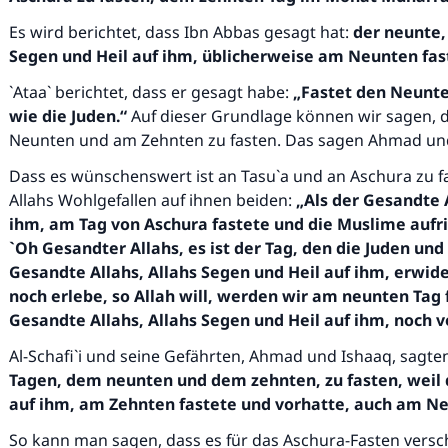
durchführt."
Es wird berichtet, dass Ibn Abbas gesagt hat:
der neunte,
(MUSLIM 1893)
Segen und Heil auf ihm, üblicherweise am Neunten fas
`Ataa` berichtet, dass er gesagt habe:
„Fastet den Neunte
wie
die Juden.“
Auf dieser Grundlage können wir sagen, 
Beitrag dazu
Neunten und am Zehnten zu fasten. Das sagen Ahmad un
Dass es wünschenswert ist an Tasu`a und an Aschura zu fa
Allahs Wohlgefallen auf ihnen beiden:
„Als der Gesandte
ihm
, am Tag von Aschura fastete
und die Muslime aufrie
`Oh Gesandter
Allah
s, es ist der
Tag, den die Juden und
Gesandte
Allah
s
, Allahs Segen und Heil auf ihm
, erwid
noch erlebe, so
Allah
will, werden
wir am neunten Tag 
Gesandte
Allah
s
, Allahs Segen und Heil auf ihm
, noch 
Al-Schafi`i und seine Gefährten, Ahmad und Ishaaq, sagte
Tagen, dem neunten und dem zehnten, zu fasten, weil d
auf ihm, am Zehnten fastete und vorhatte, auch am Ne
So kann man sagen, dass es für das Aschura-Fasten versch