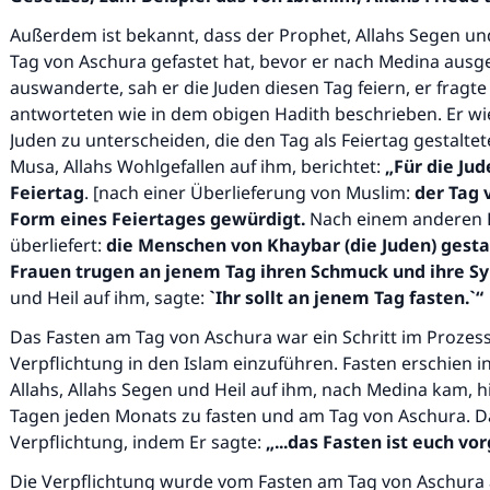
Außerdem ist bekannt, dass der Prophet, Allahs Segen un
Tag von Aschura gefastet hat, bevor er nach Medina ausge
auswanderte, sah er die Juden diesen Tag feiern, er fragt
antworteten wie in dem obigen Hadith beschrieben. Er wie
Juden zu unterscheiden, die den Tag als Feiertag gestalte
Musa, Allahs Wohlgefallen auf ihm, berichtet:
„Für die Ju
Feiertag
.
[nach einer Überlieferung von Muslim:
der Tag 
Form eines Feiertages gewürdigt.
Nach einem anderen B
überliefert:
die Menschen von Khaybar
(die Juden) gesta
Frauen trugen an jenem Tag ihren Schmuck
und ihre S
und Heil auf ihm, sagte:
`Ihr sollt an
jenem Tag fasten.`“
Das Fasten am Tag von Aschura war ein Schritt im Prozess
Verpflichtung in den Islam einzuführen. Fasten erschien i
Allahs, Allahs Segen und Heil auf ihm, nach Medina kam, hi
Tagen jeden Monats zu fasten und am Tag von Aschura. D
Verpflichtung, indem Er sagte:
„...das Fasten ist euch vo
Die Verpflichtung wurde vom Fasten am Tag von Aschura