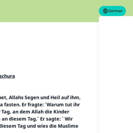
German
schura
het,
Allah
s Segen und Heil auf ihm,
 fasten. Er fragte: `Warum tut ihr
er Tag, an dem
Allah
die Kinder
an diesem Tag.` Er sagte: ` Wir
 diesem Tag und wies die Muslime