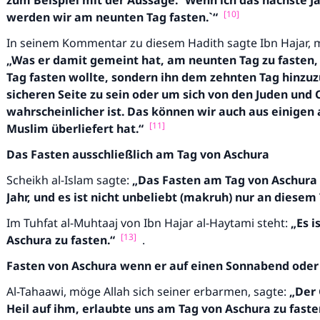
zum Beispiel mit der Aussage:
`
Wenn ich das nächste J
[10]
werden wir am neunten Tag fasten.`
“
In seinem Kommentar zu diesem Hadith sagte Ibn Hajar, m
„Was er damit gemeint hat, am neunten Tag zu fasten, 
Tag fasten wollte, sondern ihn dem zehnten Tag hinzu
sicheren Seite zu sein oder um sich von den Juden und 
wahrscheinlicher ist. Das können wir auch aus einigen 
[11]
Muslim überliefert hat.“
Das Fasten ausschließlich am Tag von Aschura
Scheikh al-Islam sagte:
„Das Fasten am Tag von Aschura 
Jahr, und es ist nicht unbeliebt (makruh) nur an diesem T
Im Tuhfat al-Muhtaaj von Ibn Hajar al-Haytami steht:
„Es i
[13]
Aschura zu fasten.“
.
Fasten von Aschura wenn er auf einen Sonnabend oder F
Al-Tahaawi, möge Allah sich seiner erbarmen, sagte:
„Der 
Heil auf ihm, erlaubte uns am Tag von Aschura zu faste