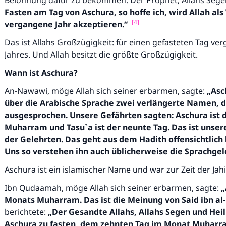
Belohnung dafür zu bekommen. Der Prophet, Allahs Segen
Fasten am Tag von Aschura, so hoffe ich, wird
Allah
als
[4]
vergangene Jahr akzeptieren.“
Das ist Allahs Großzügigkeit: für einen gefasteten Tag ve
Jahres. Und Allah besitzt die größte Großzügigkeit.
Wann ist Aschura?
An-Nawawi, möge Allah sich seiner erbarmen, sagte:
„Asc
über die Arabische Sprache zwei verlängerte Namen, 
ausgesprochen. Unsere Gefährten sagten: Aschura ist 
Muharram und Tasu`a ist der neunte Tag. Das ist unse
der Gelehrten. Das geht aus dem Hadith offensichtlich 
Uns so verstehen ihn auch üblicherweise die Sprachgel
Die Antwort Nr. 110845 rettete eine Ehe
Aschura ist ein islamischer Name und war zur Zeit der Jah
Unterstütze die Arbeit von Islam Q&A
Ibn Qudaamah, möge Allah sich seiner erbarmen, sagte:
„
Monats Muharram. Das ist die Meinung von Said ibn al
Der Prophet -Allahs Segen und Frieden auf ihm- sagte:
berichtete:
„Der Gesandte
Allah
s
, Allahs Segen und Heil
"Wer zum Guten aufruft, hat den Lohn desjenigen, der sie
Aschura zu fasten, dem zehnten Tag im Monat
Muharr