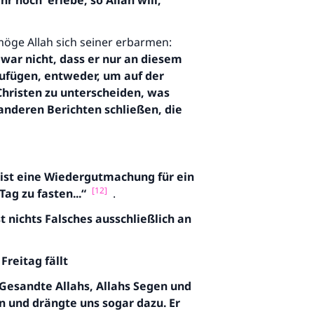
ahr noch
erlebe, so
Allah
will,
öge Allah sich seiner erbarmen:
war nicht, dass er nur an diesem
zufügen, entweder, um auf der
Christen zu unterscheiden, was
anderen Berichten schließen, die
ist eine Wiedergutmachung für ein
[12]
ag zu fasten...“
.
st nichts Falsches ausschließlich an
reitag fällt
Gesandte Allahs, Allahs Segen und
n und drängte uns sogar dazu. Er