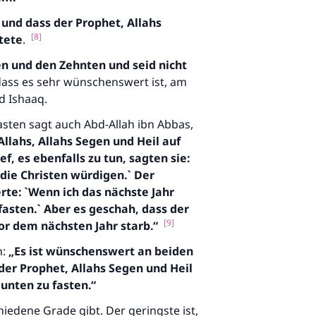
 und dass der Prophet, Allahs
[8]
tete
.
n und den Zehnten und seid nicht
dass es sehr wünschenswert ist, am
d Ishaaq.
sten sagt auch Abd-Allah ibn Abbas,
Allah
s
, Allahs Segen und Heil auf
f, es ebenfalls zu tun, sagten sie:
 die Christen würdigen.` Der
erte: `Wenn ich das nächste Jahr
fasten.` Aber es geschah,
dass
der
[9]
vor dem nächsten Jahr starb.“
n:
„Es ist wünschenswert an beiden
er Prophet, Allahs Segen und Heil
unten zu fasten.“
iedene Grade gibt. Der geringste ist,