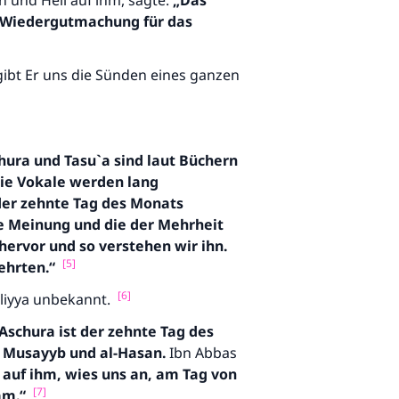
 und Heil auf ihm, sagte:
„Das
 Wiedergutmachung für das
rgibt Er uns die Sünden eines ganzen
hura und Tasu`a sind laut Büchern
die Vokale werden lang
der zehnte Tag des Monats
re Meinung und die der Mehrheit
hervor und so verstehen wir ihn.
[5]
ehrten.“
.
[6]
iliyya unbekannt.
Aschura ist der zehnte Tag des
- Musayyb und al-Hasan.
Ibn Abbas
 auf ihm,
wies uns an, am Tag von
[7]
am.“