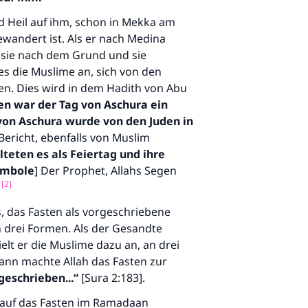
d Heil auf ihm, schon in Mekka am
wandert ist. Als er nach Medina
e sie nach dem Grund und sie
s die Muslime an, sich von den
ten. Dies wird in dem Hadith von Abu
den war der Tag von Aschura ein
von Aschura wurde von den Juden in
ericht, ebenfalls von Muslim
lteten es als Feiertag und ihre
ymbole
] Der Prophet, Allahs Segen
[2]
, das Fasten als vorgeschriebene
n drei Formen. Als der Gesandte
elt er die Muslime dazu an, an drei
ann machte Allah das Fasten zur
rgeschrieben...“
[Sura 2:183].
 auf das Fasten im Ramadaan