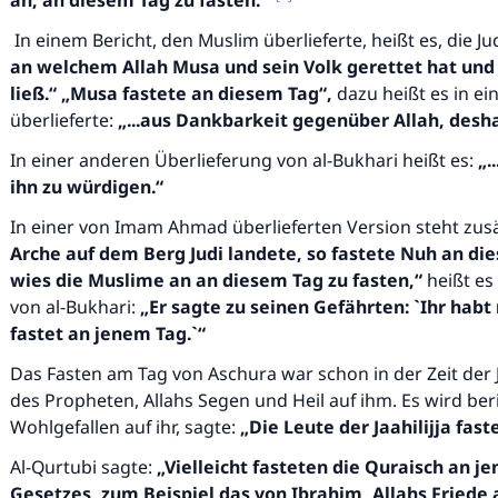
an, an diesem Tag zu fasten.
“
In einem Bericht, den Muslim überlieferte, heißt es, die J
an welchem
Allah
Musa und sein Volk gerettet hat und
ließ.“
„Musa fastete an diesem Tag“,
dazu heißt es in e
überlieferte:
„...aus Dankbarkeit gegenüber
Allah
, desh
In einer anderen Überlieferung von al-Bukhari heißt es:
„.
ihn zu würdigen.“
In einer von Imam Ahmad überlieferten Version steht zusä
Arche auf dem Berg Judi landete, so fastete Nuh an di
wies die Muslime an an diesem Tag zu fasten,“
heißt es
von al-Bukhari:
„
Er sagte zu seinen Gefährten: `Ihr hab
fastet an jenem Tag.`“
Das Fasten am Tag von Aschura war schon in der Zeit der J
des Propheten, Allahs Segen und Heil auf ihm. Es wird beri
Wohlgefallen auf ihr, sagte:
„
Die Leute der Jaahilijja fas
Al-Qurtubi sagte:
„Vielleicht fasteten die Quraisch an 
Gesetzes, zum Beispiel das von Ibrahim, Allahs Friede 