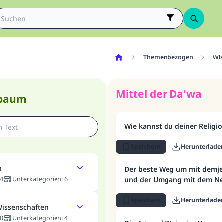
Themenbezogen
Wi
Mittel der Da'wa
nbaum
Wie kannst du deiner Religi
Speichern
Herunterlade
n
Der beste Weg um mit demje
4
Unterkategorien
:
6
und der Umgang mit dem Ne
Speichern
Herunterlade
Wissenschaften
0
Unterkategorien
:
4