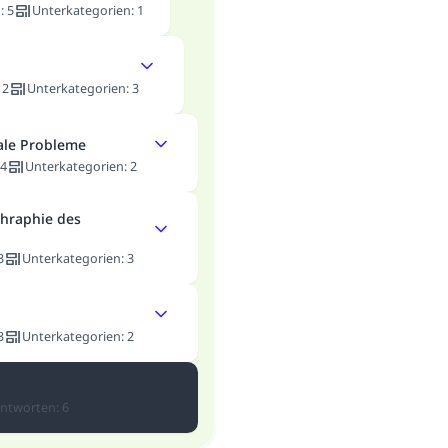
n
:
5
Unterkategorien
:
1
:
2
Unterkategorien
:
3
ale Probleme
4
Unterkategorien
:
2
hraphie des
3
Unterkategorien
:
3
3
Unterkategorien
:
2
ntworten
:
6