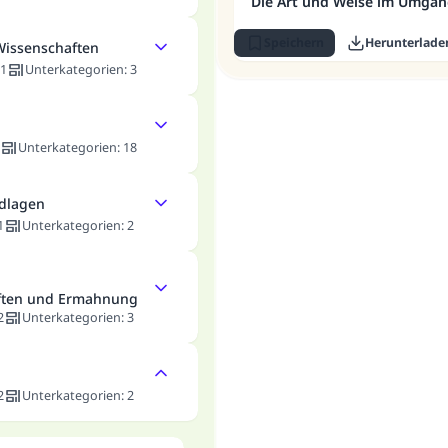
Die Art und Weise im Umga
Speichern
Herunterlade
Wissenschaften
1
Unterkategorien
:
3
Unterkategorien
:
18
ndlagen
1
Unterkategorien
:
2
ften und Ermahnung
2
Unterkategorien
:
3
2
Unterkategorien
:
2