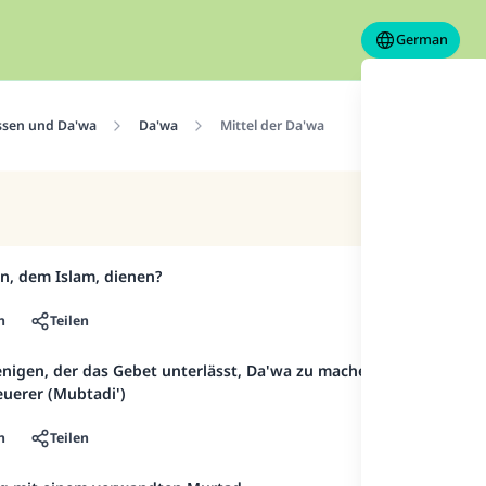
German
ssen und Da'wa
Da'wa
Mittel der Da'wa
on, dem Islam, dienen?
n
Teilen
nigen, der das Gebet unterlässt, Da'wa zu machen
uerer (Mubtadi')
n
Teilen