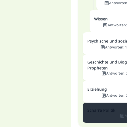
Antworte
Wissen
Antworten
Psychische und sozi
Antworten
:
1
Geschichte und Biog
Propheten
Antworten
:
Erziehung
Antworten
:
Schari'a Politik
A