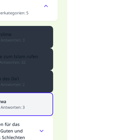
erkategorien
:
5
Die Antwort Nr. 110845 rettete eine Ehe
Unterstütze die Arbeit von Islam Q&A
slime
Antworten
:
3
Der Prophet -Allahs Segen und Frieden auf ihm- sagte:
"Wer zum Guten aufruft, hat den Lohn desjenigen, der sie
e zum Islam rufen
durchführt."
Antworten
:
32
(MUSLIM 1893)
 des Da'i
Antworten
:
2
Beitrag dazu
'wa
Antworten
:
3
n für das
 Guten und
s Schlechten