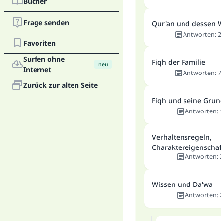
Bücher
Frage senden
Qur'an und dessen 
Antworten
:
2
Favoriten
Surfen ohne
Fiqh der Familie
neu
Internet
Antworten
:
7
Zurück zur alten Seite
Fiqh und seine Gru
Antworten
:
Verhaltensregeln,
Charaktereigenscha
Antworten
:
Wissen und Da'wa
Antworten
: