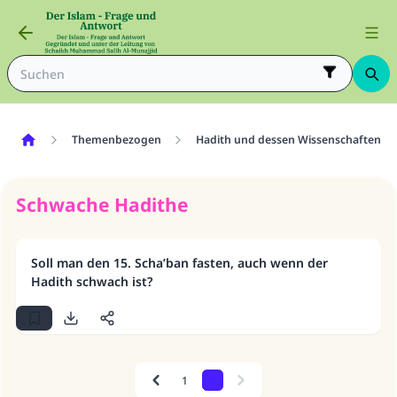
Themenbezogen
Hadith und dessen Wissenschaften
Schwache Hadithe
Soll man den 15. Scha’ban fasten, auch wenn der
Hadith schwach ist?
Die Antwort Nr. 110845 rettete eine
1
2
Ehe.
Previous
Next