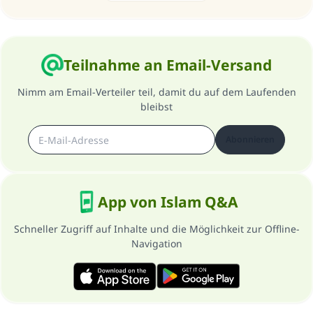
Unterstütze die Arbeit von Islam Q&A
Der Prophet -Allahs Segen und Frieden auf
Teilnahme an Email-Versand
ihm- sagte:
"Wer zum Guten aufruft, hat den Lohn
Nimm am Email-Verteiler teil, damit du auf dem Laufenden
desjenigen, der sie durchführt."
bleibst
(MUSLIM 1893)
Abonnieren
Beitrag dazu
App von Islam Q&A
Schneller Zugriff auf Inhalte und die Möglichkeit zur Offline-
Navigation