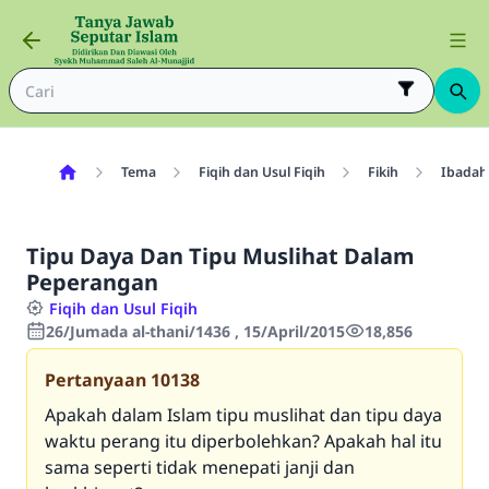
Tema
Fiqih dan Usul Fiqih
Fikih
Ibadah
Tipu Daya Dan Tipu Muslihat Dalam
Peperangan
Fiqih dan Usul Fiqih
26/Jumada al-thani/1436 , 15/April/2015
18,856
Pertanyaan
10138
Apakah dalam Islam tipu muslihat dan tipu daya
waktu perang itu diperbolehkan? Apakah hal itu
sama seperti tidak menepati janji dan