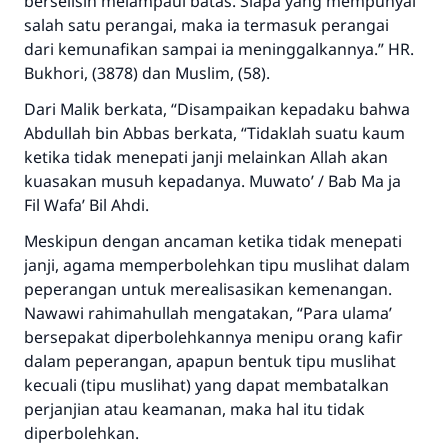
berselisih melampaui batas. Siapa yang mempunyai
salah satu perangai, maka ia termasuk perangai
dari kemunafikan sampai ia meninggalkannya.” HR.
Bukhori, (3878) dan Muslim, (58).
Dari Malik berkata, “Disampaikan kepadaku bahwa
Abdullah bin Abbas berkata, “Tidaklah suatu kaum
ketika tidak menepati janji melainkan Allah akan
kuasakan musuh kepadanya. Muwato’ / Bab Ma ja
Fil Wafa’ Bil Ahdi.
Meskipun dengan ancaman ketika tidak menepati
janji, agama memperbolehkan tipu muslihat dalam
peperangan untuk merealisasikan kemenangan.
Nawawi rahimahullah mengatakan, “Para ulama’
bersepakat diperbolehkannya menipu orang kafir
Jawaban no. 110845
dalam peperangan, apapun bentuk tipu muslihat
kecuali (tipu muslihat) yang dapat membatalkan
menyelamatkan pernikahan.
perjanjian atau keamanan, maka hal itu tidak
diperbolehkan.
Bantu kami dalam memberikan jawaban untuk umat