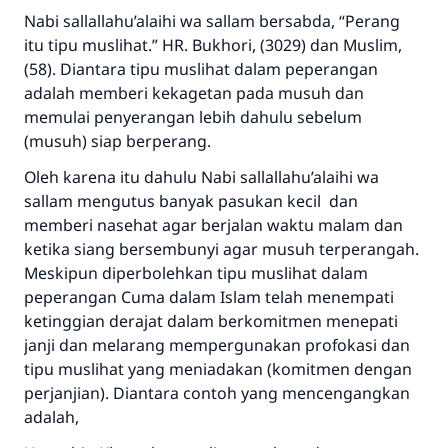
Nabi sallallahu’alaihi wa sallam bersabda, “Perang
Rasulullah ﷺ bersabda
itu tipu muslihat.” HR. Bukhori, (3029) dan Muslim,
"Siapa yang menunjukkan suatu kebaikan,
(58). Diantara tipu muslihat dalam peperangan
meka dia akan mendapatkan pahala yang
adalah memberi kekagetan pada musuh dan
sama dengan orang yang melakukannya"
memulai penyerangan lebih dahulu sebelum
MUSLIM, 1893
(musuh) siap berperang.
Oleh karena itu dahulu Nabi sallallahu’alaihi wa
sallam mengutus banyak pasukan kecil dan
Saham
memberi nasehat agar berjalan waktu malam dan
ketika siang bersembunyi agar musuh terperangah.
Meskipun diperbolehkan tipu muslihat dalam
peperangan Cuma dalam Islam telah menempati
ketinggian derajat dalam berkomitmen menepati
janji dan melarang mempergunakan profokasi dan
tipu muslihat yang meniadakan (komitmen dengan
perjanjian). Diantara contoh yang mencengangkan
adalah,