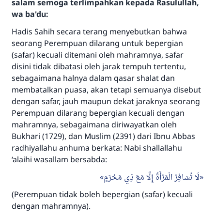
salam semoga terlimpahkan kepada Rasulullah,
wa ba'du:
Hadis Sahih secara terang menyebutkan bahwa
seorang Perempuan dilarang untuk bepergian
(safar) kecuali ditemani oleh mahramnya, safar
disini tidak dibatasi oleh jarak tempuh tertentu,
sebagaimana halnya dalam qasar shalat dan
membatalkan puasa, akan tetapi semuanya disebut
dengan safar, jauh maupun dekat jaraknya seorang
Perempuan dilarang bepergian kecuali dengan
mahramnya, sebagaimana diriwayatkan oleh
Bukhari (1729), dan Muslim (2391) dari Ibnu Abbas
radhiyallahu anhuma berkata: Nabi shallallahu
‘alaihi wasallam bersabda:
لَا تُسَافِرْ الْمَرْأَةُ إِلَّا مَعَ ذِي مَحْرَمٍ
(Perempuan tidak boleh bepergian (safar) kecuali
dengan mahramnya).