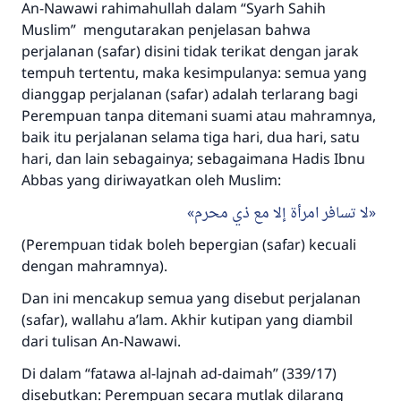
An-Nawawi rahimahullah dalam “Syarh Sahih
Muslim” mengutarakan penjelasan bahwa
perjalanan (safar) disini tidak terikat dengan jarak
tempuh tertentu, maka kesimpulanya: semua yang
dianggap perjalanan (safar) adalah terlarang bagi
Jawaban no. 110845
Perempuan tanpa ditemani suami atau mahramnya,
menyelamatkan pernikahan.
baik itu perjalanan selama tiga hari, dua hari, satu
hari, dan lain sebagainya; sebagaimana Hadis Ibnu
Bantu kami dalam memberikan jawaban untuk umat
Abbas yang diriwayatkan oleh Muslim:
Rasulullah ﷺ bersabda
لا تسافر امرأة إلا مع ذي محرم
"Siapa yang menunjukkan suatu kebaikan,
meka dia akan mendapatkan pahala yang
(Perempuan tidak boleh bepergian (safar) kecuali
sama dengan orang yang melakukannya"
dengan mahramnya).
MUSLIM, 1893
Dan ini mencakup semua yang disebut perjalanan
(safar), wallahu a’lam. Akhir kutipan yang diambil
dari tulisan An-Nawawi.
Saham
Di dalam “fatawa al-lajnah ad-daimah” (339/17)
disebutkan: Perempuan secara mutlak dilarang