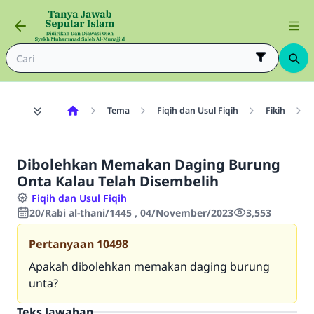
Tema
Fiqih dan Usul Fiqih
Fikih
Dibolehkan Memakan Daging Burung
Onta Kalau Telah Disembelih
Fiqih dan Usul Fiqih
20/Rabi al-thani/1445 , 04/November/2023
3,553
Pertanyaan
10498
Apakah dibolehkan memakan daging burung
unta?
Teks Jawaban