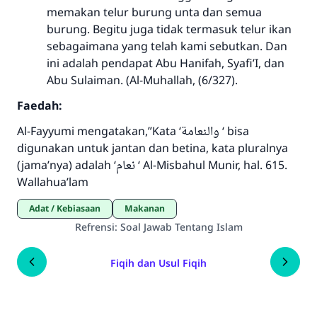
memakan telur burung unta dan semua
burung. Begitu juga tidak termasuk telur ikan
sebagaimana yang telah kami sebutkan. Dan
ini adalah pendapat Abu Hanifah, Syafi’I, dan
Abu Sulaiman. (Al-Muhallah, (6/327).
Faedah:
Al-Fayyumi mengatakan,”Kata ‘
والنعامة
‘ bisa
digunakan untuk jantan dan betina, kata pluralnya
(jama’nya) adalah ‘
نعام
‘ Al-Misbahul Munir, hal. 615.
Wallahua’lam
Adat / Kebiasaan
Makanan
Refrensi
:
Soal Jawab Tentang Islam
Fiqih dan Usul Fiqih