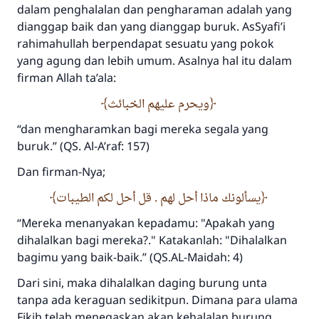
dalam penghalalan dan pengharaman adalah yang
dianggap baik dan yang dianggap buruk. AsSyafi’i
rahimahullah berpendapat sesuatu yang pokok
yang agung dan lebih umum. Asalnya hal itu dalam
firman Allah ta’ala:
ويحرم عليهم الخبائث
“dan mengharamkan bagi mereka segala yang
Jawaban no. 110845
buruk.” (QS. Al-A’raf: 157)
menyelamatkan pernikahan.
Dan firman-Nya;
Bantu kami dalam memberikan jawaban untuk umat
يسألونك ماذا أحل لهم . قل أحل لكم الطيبات
Rasulullah ﷺ bersabda
“Mereka menanyakan kepadamu: "Apakah yang
"Siapa yang menunjukkan suatu kebaikan,
dihalalkan bagi mereka?." Katakanlah: "Dihalalkan
meka dia akan mendapatkan pahala yang
bagimu yang baik-baik.” (QS.AL-Maidah: 4)
sama dengan orang yang melakukannya"
Dari sini, maka dihalalkan daging burung unta
MUSLIM, 1893
tanpa ada keraguan sedikitpun. Dimana para ulama
Fikih telah menegaskan akan kehalalan burung