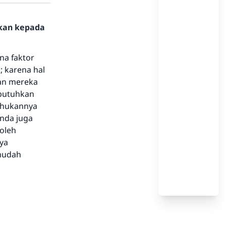
hkan kepada
na faktor
 karena hal
uan mereka
mbutuhkan
ahukannya
nda juga
boleh
ya
mudah