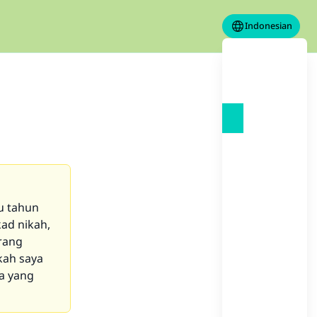
Indonesian
tu tahun
ad nikah,
rang
kah saya
a yang