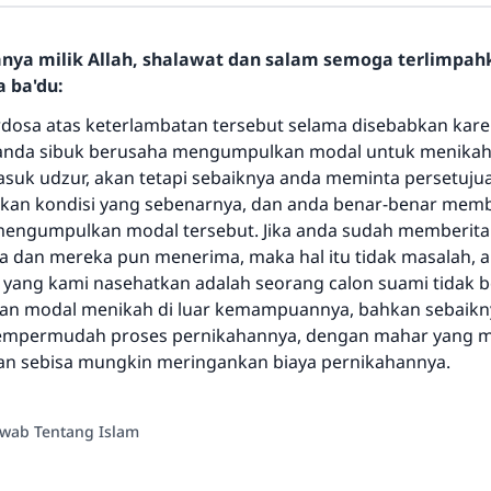
Jawaban no. 110845 menyelamatkan
hanya milik Allah, shalawat dan salam semoga terlimpa
a ba'du:
pernikahan.
rdosa atas keterlambatan tersebut selama disebabkan kare
Bantu kami dalam memberikan jawaban untuk umat
anda sibuk berusaha mengumpulkan modal untuk menikah;
asuk udzur, akan tetapi sebaiknya anda meminta persetuj
Rasulullah ﷺ bersabda
kan kondisi yang sebenarnya, dan anda benar-benar me
"Siapa yang menunjukkan suatu kebaikan, meka dia akan
mengumpulkan modal tersebut. Jika anda sudah memberit
mendapatkan pahala yang sama dengan orang yang
 dan mereka pun menerima, maka hal itu tidak masalah, a
melakukannya"
, yang kami nasehatkan adalah seorang calon suami tidak 
MUSLIM, 1893
an modal menikah di luar kemampuannya, bahkan sebaikn
mpermudah proses pernikahannya, dengan mahar yang 
an sebisa mungkin meringankan biaya pernikahannya.
Saham
awab Tentang Islam