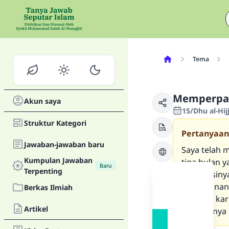
Tema
Memperpan
Akun saya
15/Dhu al-Hi
Struktur Kategori
Pertanyaan
Jawaban-jawaban baru
Saya telah 
Kumpulan Jawaban
tiga bulan 
Baru
Terpenting
dia posisin
secara fina
Berkas Ilmiah
berdosa kar
Artikel
seharusnya 