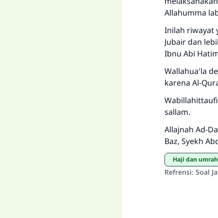
melaksanakan 
Allahumma lab
Inilah riwayat
Jubair dan leb
Ibnu Abi Hatim
Wallahua'la d
karena Al-Qur
Wabillahittauf
sallam.
Allajnah Ad-Da
Baz, Syekh Ab
haji dan umrah
Refrensi
:
Soal J