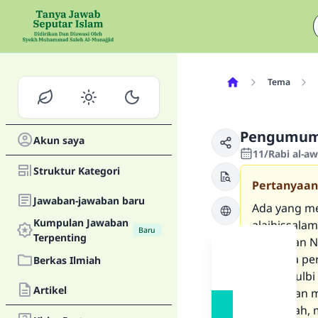
Tema
Pengumuma
Akun saya
11/Rabi al-a
Struktur Kategori
Pertanyaan
Jawaban-jawaban baru
Ada yang me
Kumpulan Jawaban
alaihissala
Baru
Terpenting
Kemudian Na
nantinya pe
Berkas Ilmiah
tulang sulb
Artikel
tidak akan 
berlimpah, 