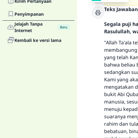
Kirim Pertanyaan
Teks Jawaban
Penyimpanan
Segala puji 
Jelajah Tanpa
Baru
Internet
Rasulullah, w
Kembali ke versi lama
"Allah Ta'ala 
membangung Ka
yang telah Ka
bahwa beliau 
sedangkan sua
Kami yang aka
mengatakan di
bukit Abi Quba
manusia, sesu
menuju kepada
suaranya menj
rahim dan tul
bebatuan, bina