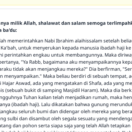
hanya milik Allah, shalawat dan salam semoga terlimpa
a ba'du:
telah memerintahkan Nabi Ibrahim alaihissalam setelah belia
'bah, untuk menyerukan kepada manusia ibadah haji ke 
mi perintahkan engkau untuk membangunnya. Maka diriwa
bertanya, "Ya Rabb, bagaimana aku menyampaikannya kep
raku tidak akan menjangkau mereka?" Dia berfirman, "Ser
Jawaban no. 110845 menyelamatkan
n menyampaikan." Maka beliau berdiri di sebuah tempat, 
 Hajar Aswad, ada yang mengatakan di Shafa, ada yang m
pernikahan.
is (sebuah bukit di samping Masjidil Haram). Maka dia berk
ngguhnya Tuhan kalian telah menjadikan rumah, maka hen
Bantu kami dalam memberikan jawaban untuk umat
nya (ibadah haji). Lalu dikatakan bahwa gunung merundu
angkau seluruh bumi dan didengar oleh mereka yang ber
Rasulullah ﷺ bersabda
"Siapa yang menunjukkan suatu kebaikan, meka dia akan
ang sulbi dan disambut oleh segala sesuatu yang mendenga
mendapatkan pahala yang sama dengan orang yang
tang dan pohon serta siapa saja yang telah Allah tetapkan
melakukannya"