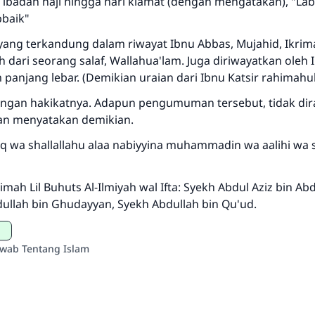
ibadah haji hingga hari kiamat (dengan mengatakan), "La
baik"
MUSLIM, 1893
 yang terkandung dalam riwayat Ibnu Abbas, Mujahid, Ikrima
ih dari seorang salaf, Wallahua'lam. Juga diriwayatkan oleh 
Saham
 panjang lebar. (Demikian uraian dari Ibnu Katsir rahimahull
engan hakikatnya. Adapun pengumuman tersebut, tidak di
an menyatakan demikian.
iq wa shallallahu alaa nabiyyina muhammadin wa aalihi wa 
imah Lil Buhuts Al-Ilmiyah wal Ifta: Syekh Abdul Aziz bin Ab
dullah bin Ghudayyan, Syekh Abdullah bin Qu'ud.
awab Tentang Islam