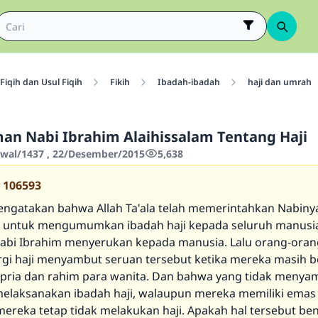
Fiqih dan Usul Fiqih
Fikih
Ibadah-ibadah
haji dan umrah
n Nabi Ibrahim Alaihissalam Tentang Haji
wwal/1437 , 22/Desember/2015
5,638
106593
ngatakan bahwa Allah Ta'ala telah memerintahkan Nabiny
m untuk mengumumkan ibadah haji kepada seluruh manusi
bi Ibrahim menyerukan kepada manusia. Lalu orang-oran
rgi haji menyambut seruan tersebut ketika mereka masih b
i pria dan rahim para wanita. Dan bahwa yang tidak meny
melaksanakan ibadah haji, walaupun mereka memiliki emas
mereka tetap tidak melakukan haji. Apakah hal tersebut be