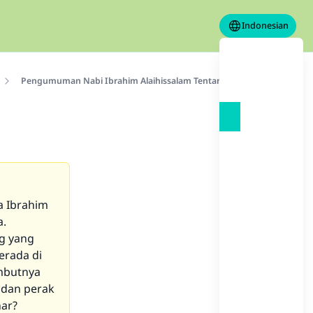
Indonesian
Pengumuman Nabi Ibrahim Alaihissalam Tentang Haji
a Ibrahim
a.
g yang
erada di
ambutnya
 dan perak
nar?