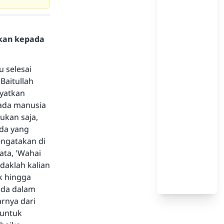
hkan kepada
u selesai
Baitullah
yatkan
ada manusia
ukan saja,
ada yang
engatakan di
ata, 'Wahai
daklah kalian
k hingga
ada dalam
rnya dari
 untuk