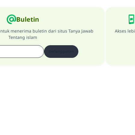
Buletin
ntuk menerima buletin dari situs Tanya Jawab
Akses leb
Tentang islam
Berlangganan
Tentang Website
penanggung jawab utama
Kebijakan Privasi
Semua Hak Dilindungi Milik Website Tanya Jawab Tentang Islam 1997-2025 