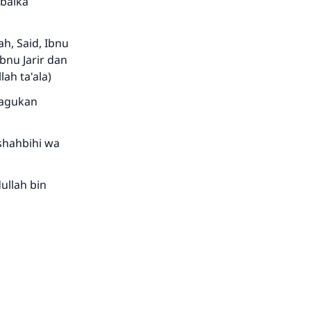
bbaika
h, Said, Ibnu
Ibnu Jarir dan
ah ta'ala)
ragukan
shahbihi wa
dullah bin