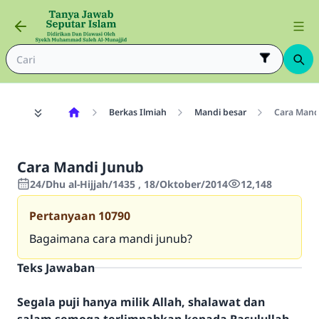
Berkas Ilmiah
Mandi besar
Cara Mand
Cara Mandi Junub
24/Dhu al-Hijjah/1435 , 18/Oktober/2014
12,148
Pertanyaan
10790
Bagaimana cara mandi junub?
Teks Jawaban
Segala puji hanya milik Allah, shalawat dan