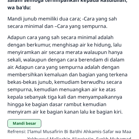
salam semoga terlimpahkan kepada Rasulullah,
wa ba'du:
Mandi junub memiliki dua cara; -Cara yang sah
secara minimal dan –Cara yang sempurna.
Adapun cara yang sah secara minimal adalah
dengan berkumur, menghisap air ke hidung, lalu
menyiramkan air secara merata walaupun hanya
sekali, walaupun dengan cara berendam di dalam
air. Adapun cara yang sempurna adalah dengan
Jawaban no. 110845
membersihkan kemaluan dan bagian yang terkena
bekas-bekas junub, kemudiam berwudhu secara
menyelamatkan pernikahan.
sempurna, kemudian menuangkan air ke atas
kepala sebanyak tiga kali dan menyampaikannya
Bantu kami dalam memberikan jawaban untuk umat
hingga ke bagian dasar rambut kemudian
Rasulullah ﷺ bersabda
menyiram air ke bagian kanan lalu ke bagian kiri.
"Siapa yang menunjukkan suatu kebaikan,
Mandi besar
meka dia akan mendapatkan pahala yang
sama dengan orang yang melakukannya"
Refrensi
:
I'lamul Musafirin Bi Ba'dhi Ahkamis-Safar wa Maa
Yakhussul Mallaahin Aljawiyyiin, Syekh Muhamad