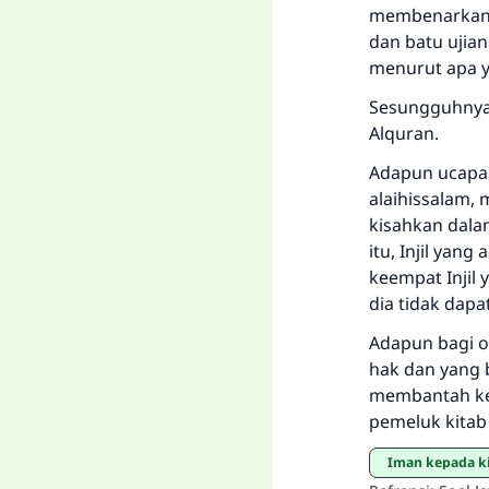
membenarkan a
dan batu ujian
menurut apa ya
Sesungguhnya 
Alquran.
Adapun ucapan
alaihissalam,
kisahkan dalam
itu, Injil ya
keempat Injil 
dia tidak dapa
Adapun bagi o
hak dan yang 
membantah ke
pemeluk kitab
Iman kepada ki