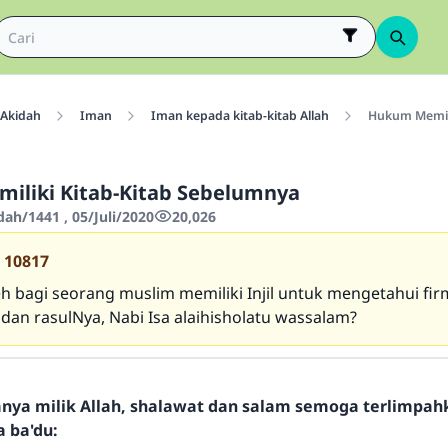
Akidah
Iman
Iman kepada kitab-kitab Allah
Hukum Memili
iliki Kitab-Kitab Sebelumnya
dah/1441 , 05/Juli/2020
20,026
10817
h bagi seorang muslim memiliki Injil untuk mengetahui fir
dan rasulNya, Nabi Isa alaihisholatu wassalam?
hanya milik Allah, shalawat dan salam semoga terlimpa
a ba'du: