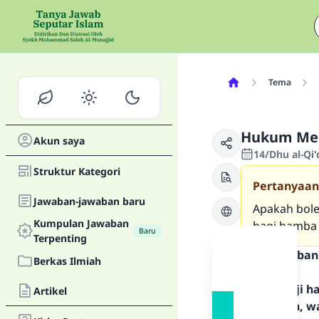
Tema
Hukum Mem
Akun saya
14/Dhu al-Qi'
Struktur Kategori
Pertanyaan
Jawaban-jawaban baru
Apakah bole
Kumpulan Jawaban
bagi hamba 
Baru
Terpenting
Teks Jawaban
Berkas Ilmiah
Segala puji 
Artikel
Rasulullah, w