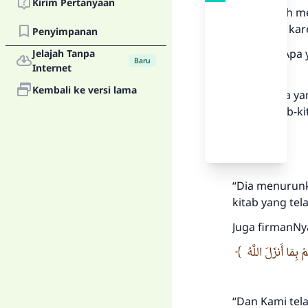
Kirim Pertanyaan
Tidak boleh me
keduanya, kar
Penyimpanan
Pertama: Apa y
Jelajah Tanpa
Baru
Internet
Karim.
Kembali ke versi lama
Kedua: Apa ya
dalam kitab-ki
“Dia menurunk
kitab yang tel
Juga firmanNy
مْ بِمَا أَنزَلَ اللَّهُ
“Dan Kami te