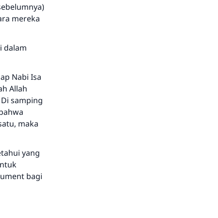
 sebelumnya)
kara mereka
i dalam
ap Nabi Isa
ah Allah
. Di samping
h bahwa
 satu, maka
tahui yang
untuk
gument bagi