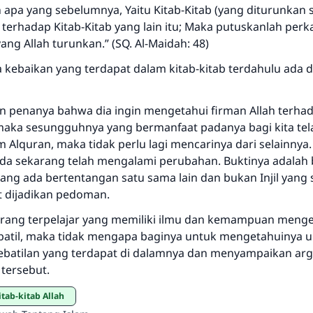
pa yang sebelumnya, Yaitu Kitab-Kitab (yang diturunkan
"Siapa yang menunjukkan suatu kebaikan, meka dia akan
 terhadap Kitab-Kitab yang lain itu; Maka putuskanlah per
mendapatkan pahala yang sama dengan orang yang
ng Allah turunkan.” (SQ. Al-Maidah: 48)
melakukannya"
kebaikan yang terdapat dalam kitab-kitab terdahulu ada d
MUSLIM, 1893
 penanya bahwa dia ingin mengetahui firman Allah terhad
Saham
 maka sesungguhnya yang bermanfaat padanya bagi kita tel
 Alquran, maka tidak perlu lagi mencarinya dari selainnya
ng ada sekarang telah mengalami perubahan. Buktinya adala
yang ada bertentangan satu sama lain dan bukan Injil yang
t dijadikan pedoman.
rang terpelajar yang memiliki ilmu dan kemampuan menge
batil, maka tidak mengapa baginya untuk mengetahuinya 
batilan yang terdapat di dalamnya dan menyampaikan ar
 tersebut.
tab-kitab Allah