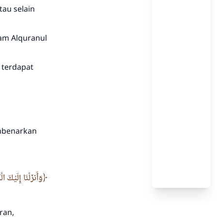
tau selain
lam Alquranul
 terdapat
mbenarkan
وَأَنزَلْنَا إِلَيْكَ 
ran,