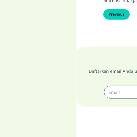
Refrensi
:
Soal J
Previous
Daftarkan email Anda u