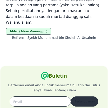
meka dia akan mendapatkan pahala yang
terpilih adalah yang pertama (yakni satu kali haidh).
sama dengan orang yang melakukannya"
Sebab pernikahannya dengan pria nasrani itu
dalam keadaan ia sudah murtad dianggap sah.
MUSLIM, 1893
Wallahu a'lam.
Iddah ( Masa Menunggu )
Saham
Refrensi
:
Syekh Muhammad bin Sholeh Al-Utsaimin
Buletin
Daftarkan email Anda untuk menerima buletin dari situs
Tanya Jawab Tentang islam
Berlangganan