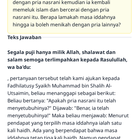
dengan pria nasrani kemudian ia kembali
memeluk islam dan bercerai dengan pria
nasrani itu. Berapa lamakah masa iddahnya
hingga ia boleh menikah dengan pria lainnya?
Teks Jawaban
Segala puji hanya milik Allah, shalawat dan
salam semoga terlimpahkan kepada Rasulullah,
wa ba'du:
, pertanyaan tersebut telah kami ajukan kepada
Fadhilatusy Syaikh Muhammad bin Shalih Al-
Utsaimin, beliau menanggapi sebagai berikut:
Jawaban no. 110845
Beliau bertanya: "Apakah pria nasrani itu telah
menyelamatkan pernikahan.
menyetubuhinya?" Dijawab: "Benar, ia telah
menyetubuhinya!" Maka beliau menjawab: Menurut
Bantu kami dalam memberikan jawaban untuk umat
pendapat yang terpilih masa iddahnya ialah satu
kali haidh. Ada yang berpendapat bahwa masa
Rasulullah ﷺ bersabda
iddahnya tetap tiga kali haidh. Namun pendapat
"Siapa yang menunjukkan suatu kebaikan,