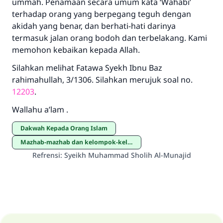
ummah. Penamaan secara umum kata ‘Wahabi’
Saham
terhadap orang yang berpegang teguh dengan
akidah yang benar, dan berhati-hati darinya
termasuk jalan orang bodoh dan terbelakang. Kami
memohon kebaikan kepada Allah.
Silahkan melihat Fatawa Syekh Ibnu Baz
rahimahullah, 3/1306. Silahkan merujuk soal no.
12203
.
Wallahu a’lam .
Dakwah Kepada Orang Islam
mazhab-mazhab dan kelompok-kelompok
Refrensi
:
Syeikh Muhammad Sholih Al-Munajid