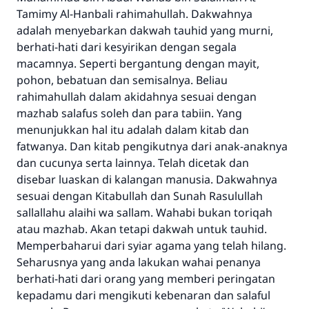
Tamimy Al-Hanbali rahimahullah. Dakwahnya
adalah menyebarkan dakwah tauhid yang murni,
berhati-hati dari kesyirikan dengan segala
macamnya. Seperti bergantung dengan mayit,
pohon, bebatuan dan semisalnya. Beliau
rahimahullah dalam akidahnya sesuai dengan
Jawaban no. 110845
mazhab salafus soleh dan para tabiin. Yang
menunjukkan hal itu adalah dalam kitab dan
menyelamatkan pernikahan.
fatwanya. Dan kitab pengikutnya dari anak-anaknya
dan cucunya serta lainnya. Telah dicetak dan
Bantu kami dalam memberikan jawaban untuk umat
disebar luaskan di kalangan manusia. Dakwahnya
Rasulullah ﷺ bersabda
sesuai dengan Kitabullah dan Sunah Rasulullah
"Siapa yang menunjukkan suatu kebaikan,
sallallahu alaihi wa sallam. Wahabi bukan toriqah
meka dia akan mendapatkan pahala yang
atau mazhab. Akan tetapi dakwah untuk tauhid.
sama dengan orang yang melakukannya"
Memperbaharui dari syiar agama yang telah hilang.
MUSLIM, 1893
Seharusnya yang anda lakukan wahai penanya
berhati-hati dari orang yang memberi peringatan
kepadamu dari mengikuti kebenaran dan salaful