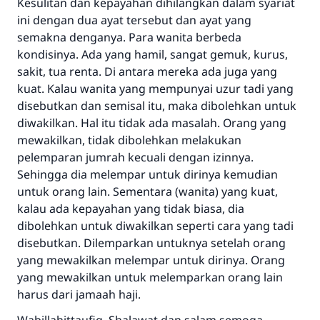
Kesulitan dan kepayahan dihilangkan dalam syariat
ini dengan dua ayat tersebut dan ayat yang
semakna denganya. Para wanita berbeda
kondisinya. Ada yang hamil, sangat gemuk, kurus,
Jawaban no. 110845
sakit, tua renta. Di antara mereka ada juga yang
kuat. Kalau wanita yang mempunyai uzur tadi yang
menyelamatkan pernikahan.
disebutkan dan semisal itu, maka dibolehkan untuk
diwakilkan. Hal itu tidak ada masalah. Orang yang
Bantu kami dalam memberikan jawaban untuk umat
mewakilkan, tidak dibolehkan melakukan
Rasulullah ﷺ bersabda
pelemparan jumrah kecuali dengan izinnya.
"Siapa yang menunjukkan suatu kebaikan,
Sehingga dia melempar untuk dirinya kemudian
meka dia akan mendapatkan pahala yang
untuk orang lain. Sementara (wanita) yang kuat,
sama dengan orang yang melakukannya"
kalau ada kepayahan yang tidak biasa, dia
MUSLIM, 1893
dibolehkan untuk diwakilkan seperti cara yang tadi
disebutkan. Dilemparkan untuknya setelah orang
yang mewakilkan melempar untuk dirinya. Orang
Saham
yang mewakilkan untuk melemparkan orang lain
harus dari jamaah haji.