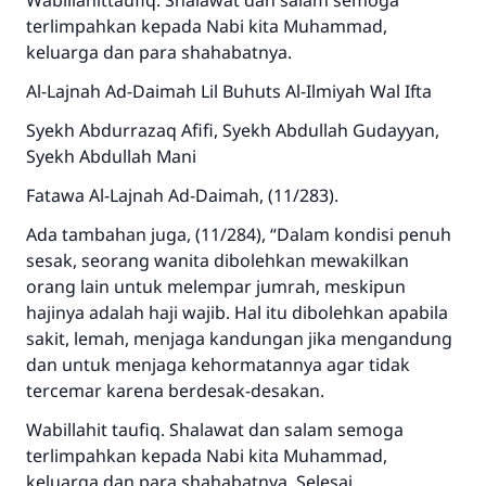
Wabillahittaufiq. Shalawat dan salam semoga
terlimpahkan kepada Nabi kita Muhammad,
keluarga dan para shahabatnya.
Al-Lajnah Ad-Daimah Lil Buhuts Al-Ilmiyah Wal Ifta
Syekh Abdurrazaq Afifi, Syekh Abdullah Gudayyan,
Syekh Abdullah Mani
Fatawa Al-Lajnah Ad-Daimah, (11/283).
Ada tambahan juga, (11/284), “Dalam kondisi penuh
sesak, seorang wanita dibolehkan mewakilkan
orang lain untuk melempar jumrah, meskipun
hajinya adalah haji wajib. Hal itu dibolehkan apabila
sakit, lemah, menjaga kandungan jika mengandung
dan untuk menjaga kehormatannya agar tidak
tercemar karena berdesak-desakan.
Wabillahit taufiq. Shalawat dan salam semoga
terlimpahkan kepada Nabi kita Muhammad,
keluarga dan para shahabatnya. Selesai