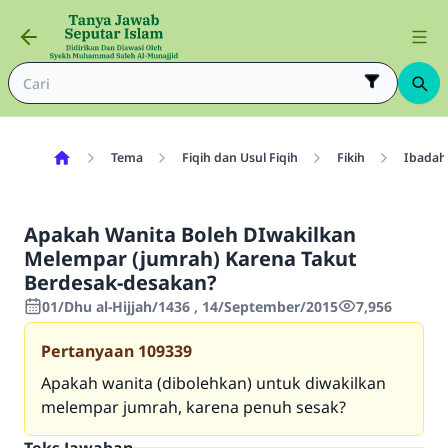
Tema
Fiqih dan Usul Fiqih
Fikih
Ibadah
Apakah Wanita Boleh DIwakilkan
Melempar (jumrah) Karena Takut
Berdesak-desakan?
01/Dhu al-Hijjah/1436 , 14/September/2015
7,956
Pertanyaan
109339
Apakah wanita (dibolehkan) untuk diwakilkan
melempar jumrah, karena penuh sesak?