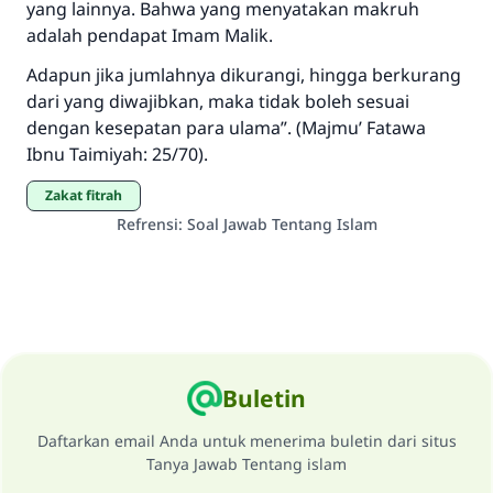
yang lainnya. Bahwa yang menyatakan makruh
"Siapa yang menunjukkan suatu kebaikan,
adalah pendapat Imam Malik.
meka dia akan mendapatkan pahala yang
sama dengan orang yang melakukannya"
Adapun jika jumlahnya dikurangi, hingga berkurang
dari yang diwajibkan, maka tidak boleh sesuai
MUSLIM, 1893
dengan kesepatan para ulama”. (Majmu’ Fatawa
Ibnu Taimiyah: 25/70).
Saham
zakat fitrah
Refrensi
:
Soal Jawab Tentang Islam
Buletin
Daftarkan email Anda untuk menerima buletin dari situs
Tanya Jawab Tentang islam