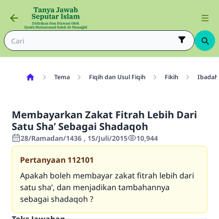
Tema
Fiqih dan Usul Fiqih
Fikih
Ibadah
Membayarkan Zakat Fitrah Lebih Dari
Satu Sha’ Sebagai Shadaqoh
28/Ramadan/1436 , 15/Juli/2015
10,944
Pertanyaan
112101
Apakah boleh membayar zakat fitrah lebih dari
satu sha’, dan menjadikan tambahannya
sebagai shadaqoh ?