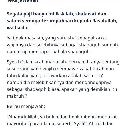
Teks Jawaban
Segala puji hanya milik Allah, shalawat dan
salam semoga terlimpahkan kepada Rasulullah,
wa ba'du:
Ya tidak masalah, yang satu sha’ sebagai zakat
wajibnya dan selebihnya sebagai shadaqoh sunnah
dan tetap mendapat pahala shadaqoh.
Syeikh Islam –rahimahullah- pernah ditanya tentang
seseorang yang wajib membayar zakat fitrah dan
tahu kalau yang dibayarkan adalah satu sha’,
namun dia melebihkannya dan menganggapnya
sebagai shadaqoh biasa, apakah yang demikian itu
Jawaban no. 110845
makruh ?
menyelamatkan pernikahan.
Beliau menjawab:
“Alhamdulillah, ya boleh dan tidak dibenci menurut
Bantu kami dalam memberikan jawaban untuk umat
mayoritas para ulama, seperti: Syafi’I, Ahmad dan
Rasulullah ﷺ bersabda