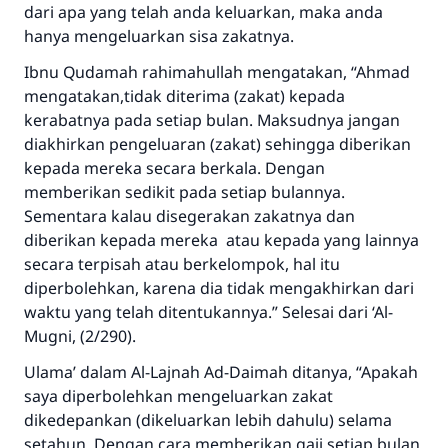
sama dengan orang yang melakukannya"
dari apa yang telah anda keluarkan, maka anda
hanya mengeluarkan sisa zakatnya.
MUSLIM, 1893
Ibnu Qudamah rahimahullah mengatakan, “Ahmad
mengatakan,tidak diterima (zakat) kepada
Saham
kerabatnya pada setiap bulan. Maksudnya jangan
diakhirkan pengeluaran (zakat) sehingga diberikan
kepada mereka secara berkala. Dengan
memberikan sedikit pada setiap bulannya.
Sementara kalau disegerakan zakatnya dan
diberikan kepada mereka atau kepada yang lainnya
secara terpisah atau berkelompok, hal itu
diperbolehkan, karena dia tidak mengakhirkan dari
waktu yang telah ditentukannya.” Selesai dari ‘Al-
Mugni, (2/290).
Ulama’ dalam Al-Lajnah Ad-Daimah ditanya, “Apakah
saya diperbolehkan mengeluarkan zakat
dikedepankan (dikeluarkan lebih dahulu) selama
setahun. Dengan cara memberikan gaji setiap bulan