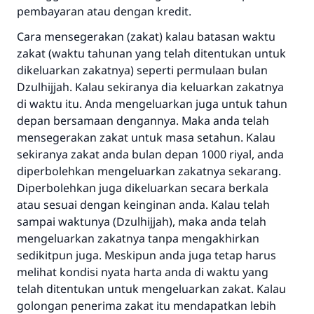
pembayaran atau dengan kredit.
Cara mensegerakan (zakat) kalau batasan waktu
zakat (waktu tahunan yang telah ditentukan untuk
dikeluarkan zakatnya) seperti permulaan bulan
Dzulhijjah. Kalau sekiranya dia keluarkan zakatnya
di waktu itu. Anda mengeluarkan juga untuk tahun
depan bersamaan dengannya. Maka anda telah
mensegerakan zakat untuk masa setahun. Kalau
sekiranya zakat anda bulan depan 1000 riyal, anda
diperbolehkan mengeluarkan zakatnya sekarang.
Jawaban no. 110845
Diperbolehkan juga dikeluarkan secara berkala
atau sesuai dengan keinginan anda. Kalau telah
menyelamatkan pernikahan.
sampai waktunya (Dzulhijjah), maka anda telah
mengeluarkan zakatnya tanpa mengakhirkan
Bantu kami dalam memberikan jawaban untuk umat
sedikitpun juga. Meskipun anda juga tetap harus
Rasulullah ﷺ bersabda
melihat kondisi nyata harta anda di waktu yang
"Siapa yang menunjukkan suatu kebaikan,
telah ditentukan untuk mengeluarkan zakat. Kalau
meka dia akan mendapatkan pahala yang
golongan penerima zakat itu mendapatkan lebih