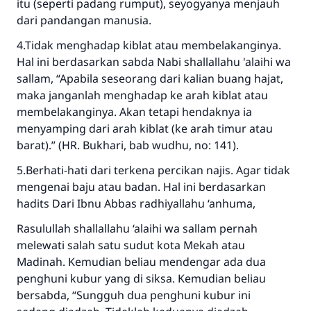
itu (seperti padang rumput), seyogyanya menjauh
dari pandangan manusia.
menyelamatkan pernikahan.
4.Tidak menghadap kiblat atau membelakanginya.
Bantu kami dalam memberikan jawaban untuk umat
Hal ini berdasarkan sabda Nabi shallallahu 'alaihi wa
sallam, “Apabila seseorang dari kalian buang hajat,
Rasulullah ﷺ bersabda
"Siapa yang menunjukkan suatu kebaikan,
maka janganlah menghadap ke arah kiblat atau
meka dia akan mendapatkan pahala yang
membelakanginya. Akan tetapi hendaknya ia
sama dengan orang yang melakukannya"
menyamping dari arah kiblat (ke arah timur atau
barat).” (HR. Bukhari, bab wudhu, no: 141).
MUSLIM, 1893
5.Berhati-hati dari terkena percikan najis. Agar tidak
mengenai baju atau badan. Hal ini berdasarkan
Saham
hadits Dari Ibnu Abbas radhiyallahu ‘anhuma,
Rasulullah shallallahu ‘alaihi wa sallam pernah
melewati salah satu sudut kota Mekah atau
Madinah. Kemudian beliau mendengar ada dua
penghuni kubur yang di siksa. Kemudian beliau
bersabda, “Sungguh dua penghuni kubur ini