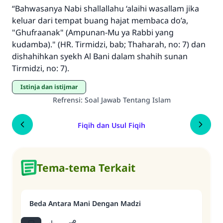
“Bahwasanya Nabi shallallahu ‘alaihi wasallam jika
keluar dari tempat buang hajat membaca do’a,
"Ghufraanak" (Ampunan-Mu ya Rabbi yang
kudamba)." (HR. Tirmidzi, bab; Thaharah, no: 7) dan
dishahihkan syekh Al Bani dalam shahih sunan
Tirmidzi, no: 7).
istinja dan istijmar
Refrensi
:
Soal Jawab Tentang Islam
Fiqih dan Usul Fiqih
Tema-tema Terkait
Beda Antara Mani Dengan Madzi