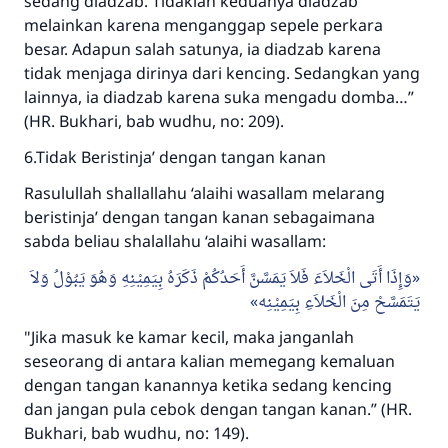
sedang diadzab. Tidaklah keduanya diadzab
melainkan karena menganggap sepele perkara
besar. Adapun salah satunya, ia diadzab karena
tidak menjaga dirinya dari kencing. Sedangkan yang
lainnya, ia diadzab karena suka mengadu domba…”
(HR. Bukhari, bab wudhu, no: 209).
6.Tidak Beristinja’ dengan tangan kanan
Rasulullah shallallahu ‘alaihi wasallam melarang
beristinja’ dengan tangan kanan sebagaimana
sabda beliau shalallahu ‘alaihi wasallam:
وَإِذَا أَتَى الْخَلاَءَ فَلاَ يَمَسَّنَّ أَحَدُكُمْ ذَكَرَهُ بِيَمِيْنِهِ وَهُوَ يَبُوْلُ وَلاَ
يَتَمَسَّحْ مِنَ الْخَلاَءِ بِيَمِيْنِه
"Jika masuk ke kamar kecil, maka janganlah
seseorang di antara kalian memegang kemaluan
dengan tangan kanannya ketika sedang kencing
dan jangan pula cebok dengan tangan kanan.” (HR.
Bukhari, bab wudhu, no: 149).