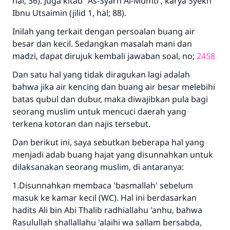
hal; 36). Juga kitab "As-Syarh Al-Mumti', karya Syekh
Ibnu Utsaimin (jilid 1, hal; 88).
Inilah yang terkait dengan persoalan buang air
besar dan kecil. Sedangkan masalah mani dan
madzi, dapat dirujuk kembali jawaban soal, no;
2458
Dan satu hal yang tidak diragukan lagi adalah
bahwa jika air kencing dan buang air besar melebihi
batas qubul dan dubur, maka diwajibkan pula bagi
seorang muslim untuk mencuci daerah yang
terkena kotoran dan najis tersebut.
Dan berikut ini, saya sebutkan beberapa hal yang
menjadi adab buang hajat yang disunnahkan untuk
dilaksanakan seorang muslim, di antaranya:
1.Disunnahkan membaca 'basmallah' sebelum
masuk ke kamar kecil (WC). Hal ini berdasarkan
hadits Ali bin Abi Thalib radhiallahu 'anhu, bahwa
Rasulullah shallallahu 'alaihi wa sallam bersabda,