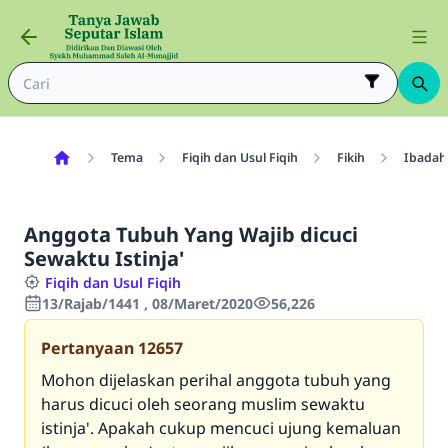
Tema
Fiqih dan Usul Fiqih
Fikih
Ibadah
Anggota Tubuh Yang Wajib dicuci
Sewaktu Istinja'
Fiqih dan Usul Fiqih
13/Rajab/1441 , 08/Maret/2020
56,226
Pertanyaan
12657
Mohon dijelaskan perihal anggota tubuh yang
harus dicuci oleh seorang muslim sewaktu
istinja'. Apakah cukup mencuci ujung kemaluan