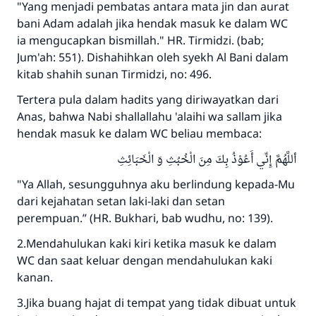
"Yang menjadi pembatas antara mata jin dan aurat
bani Adam adalah jika hendak masuk ke dalam WC
ia mengucapkan bismillah." HR. Tirmidzi. (bab;
Jum'ah: 551). Dishahihkan oleh syekh Al Bani dalam
kitab shahih sunan Tirmidzi, no: 496.
Tertera pula dalam hadits yang diriwayatkan dari
Anas, bahwa Nabi shallallahu 'alaihi wa sallam jika
hendak masuk ke dalam WC beliau membaca:
أللَّهُمَّ إِنِّي أَعُوْذُ بِكَ مِنَ الْخُبُثِ وَ الْخَبَائِثِ
"Ya Allah, sesungguhnya aku berlindung kepada-Mu
dari kejahatan setan laki-laki dan setan
perempuan.” (HR. Bukhari, bab wudhu, no: 139).
2.Mendahulukan kaki kiri ketika masuk ke dalam
WC dan saat keluar dengan mendahulukan kaki
kanan.
3.Jika buang hajat di tempat yang tidak dibuat untuk
Jawaban no. 110845