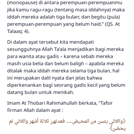
(monopause) di antara perempuan-perempuanmu
jika kamu ragu-ragu (tentang masa iddahnya) maka
iddah mereka adalah tiga bulan; dan begitu (pula)
perempuan-perempuan yang belum haid.” (QS. At
Talaaq: 4).
Di dalam ayat tersebut kita mendapati
sesungguhnya Allah Ta’ala menjadikan bagi mereka
para wanita atau gadis – karena sebab mereka
masih usia belia dan belum baligh – apabila mereka
ditalak maka iddah mereka selama tiga bulan, hal
ini merupakan dalil nyata dan jelas bahwa
diperkenankan bagi seorang gadis kecil yang belum
datang bulan untuk menikah.
Imam At Thobari Rahimahullah berkata, “Tafsir
firman Allah dalam ayat :
واللائي يئسن من المحيض..... فعدتهن ثلاثة أشهر واللائي لم
يحضن