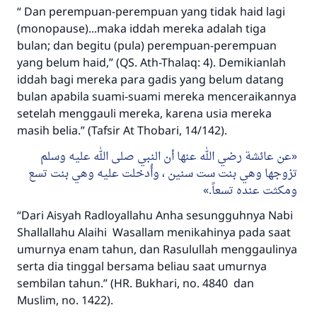
“ Dan perempuan-perempuan yang tidak haid lagi
Jawaban no. 110845
(monopause)...maka iddah mereka adalah tiga
bulan; dan begitu (pula) perempuan-perempuan
menyelamatkan pernikahan.
yang belum haid,” (QS. Ath-Thalaq: 4). Demikianlah
iddah bagi mereka para gadis yang belum datang
Bantu kami dalam memberikan jawaban untuk umat
bulan apabila suami-suami mereka menceraikannya
Rasulullah ﷺ bersabda
setelah menggauli mereka, karena usia mereka
"Siapa yang menunjukkan suatu kebaikan,
masih belia.” (Tafsir At Thobari, 14/142).
meka dia akan mendapatkan pahala yang
عن عائشة رضي الله عنها أن النبي صلى الله عليه وسلم
sama dengan orang yang melakukannya"
تزوجها وهي بنت ست سنين ، وأُدخلت عليه وهي بنت تسع
MUSLIM, 1893
ومكثت عنده تسعاً.
“Dari Aisyah Radloyallahu Anha sesungguhnya Nabi
Shallallahu Alaihi Wasallam menikahinya pada saat
Saham
umurnya enam tahun, dan Rasulullah menggaulinya
serta dia tinggal bersama beliau saat umurnya
sembilan tahun.” (HR. Bukhari, no. 4840 dan
Muslim, no. 1422).