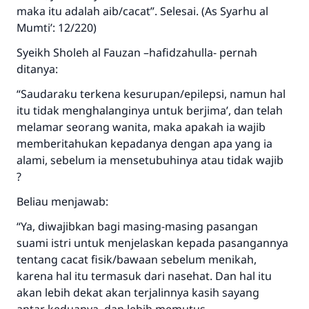
Jawaban no. 110845
maka itu adalah aib/cacat”. Selesai. (As Syarhu al
Mumti’: 12/220)
menyelamatkan pernikahan.
Syeikh Sholeh al Fauzan –hafidzahulla- pernah
Bantu kami dalam memberikan jawaban untuk umat
ditanya:
Rasulullah ﷺ bersabda
“Saudaraku terkena kesurupan/epilepsi, namun hal
"Siapa yang menunjukkan suatu kebaikan,
itu tidak menghalanginya untuk berjima’, dan telah
meka dia akan mendapatkan pahala yang
melamar seorang wanita, maka apakah ia wajib
sama dengan orang yang melakukannya"
memberitahukan kepadanya dengan apa yang ia
alami, sebelum ia mensetubuhinya atau tidak wajib
MUSLIM, 1893
?
Beliau menjawab:
Saham
“Ya, diwajibkan bagi masing-masing pasangan
suami istri untuk menjelaskan kepada pasangannya
tentang cacat fisik/bawaan sebelum menikah,
karena hal itu termasuk dari nasehat. Dan hal itu
akan lebih dekat akan terjalinnya kasih sayang