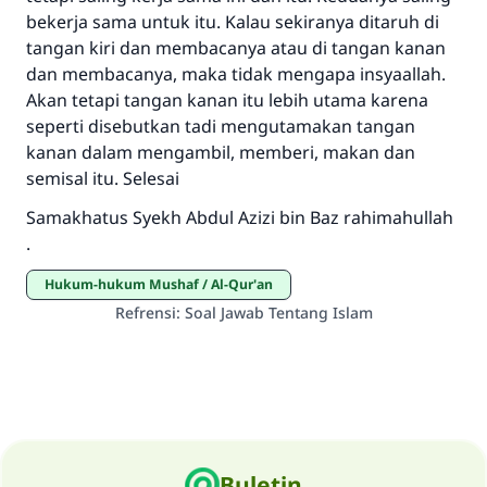
Bantu kami dalam memberikan jawaban untuk umat
bekerja sama untuk itu. Kalau sekiranya ditaruh di
Rasulullah ﷺ bersabda
tangan kiri dan membacanya atau di tangan kanan
"Siapa yang menunjukkan suatu kebaikan,
dan membacanya, maka tidak mengapa insyaallah.
meka dia akan mendapatkan pahala yang
Akan tetapi tangan kanan itu lebih utama karena
sama dengan orang yang melakukannya"
seperti disebutkan tadi mengutamakan tangan
kanan dalam mengambil, memberi, makan dan
MUSLIM, 1893
semisal itu. Selesai
Samakhatus Syekh Abdul Azizi bin Baz rahimahullah
Saham
.
Hukum-hukum Mushaf / Al-Qur'an
Refrensi
:
Soal Jawab Tentang Islam
Buletin