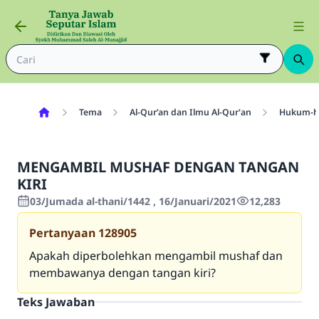
Tema
Al-Qur’an dan Ilmu Al-Qur'an
Hukum-hu
MENGAMBIL MUSHAF DENGAN TANGAN
KIRI
03/Jumada al-thani/1442 , 16/Januari/2021
12,283
Pertanyaan
128905
Apakah diperbolehkan mengambil mushaf dan
membawanya dengan tangan kiri?
Teks Jawaban