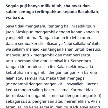
Segala puji hanya milik Allah, shalawat dan
salam semoga terlimpahkan kepada Rasulullah,
wa ba'du:
Saya tidak mengetahui tentang hal ini sedikitpun
juga. Meskipun mengambil dengan kanan kanan itu
yang lebih utama. Tangan kanan itu lebih utama
dalam semua kondisi. Biasanya Nabi sallallahu’alaihi
wa sallalm menjadikan tangan kanan untuk bersuci,
menysir, untuk mengambil dan memberi serta
untuk bersamalan atau semisal itu. Sementara
tangan kiri untuk selain itu. Kalau sekiranya ada
kebutuhan mengambil dengan tangan kiri karena
lelah atau semisal itu, maka tidak mengapa
(mengambil dengan tangan kiri) insyaallah. Karena
Jawaban no. 110845
kedua tangan saling bekerja sama. Karena tidak
bermaksud mengambil (mushaf dengan tangan kiri)
menyelamatkan pernikahan.
sebagai suatu penghinaan atau meremehkan. Akan
tetapi saling kerja sama ini dan itu. Keduanya saling