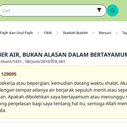
Fiqih dan Usul Fiqih
Fikih
Ibadah-ibadah
Bersuci
Ta
BER AIR, BUKAN ALASAN DALAM BERTAYAMU
thani/1431 , 08/Juni/2010
8,381
129095
 bekerja atau bepergian, kemudian datang waktu shalat. Aka
dengan tempat adanya air berjarak sepuluh menit atau se
nan. Apakah dibolehkan saya bertayamum atau menunggu 
ong penjelasan bagi saya tentang hal itu, semoga Allah me
da.