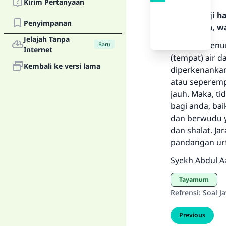
Kirim Pertanyaan
Segala puji 
Penyimpanan
Rasulullah, w
Jelajah Tanpa
Jarak ini men
Baru
Internet
(tempat) air d
Kembali ke versi lama
diperkenankan
atau seperemp
jauh. Maka, t
bagi anda, bai
dan berwudu y
dan shalat. J
pandangan urf
Syekh Abdul Az
Tayamum
Refrensi
:
Soal J
Previous