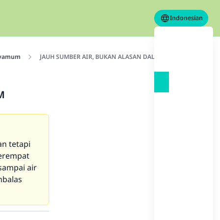
Indonesian
yamum
JAUH SUMBER AIR, BUKAN ALASAN DALAM BERTAYAMUM
M
n tetapi
perempat
sampai air
mbalas