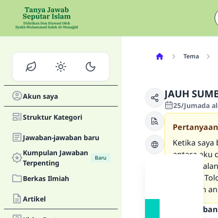
Tema
JAUH SUM
Akun saya
25/Jumada al-
Struktur Kategori
Pertanyaan
Jawaban-jawaban baru
Ketika saya
Kumpulan Jawaban
antara aku 
Baru
Terpenting
jam perjala
datang? Tol
Berkas Ilmiah
kebaikan an
Artikel
Teks Jawaban