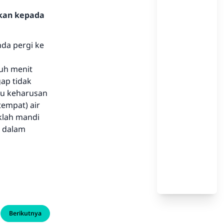
hkan kepada
nda pergi ke
luh menit
ap tidak
tu keharusan
tempat) air
klah mandi
a dalam
Berikutnya