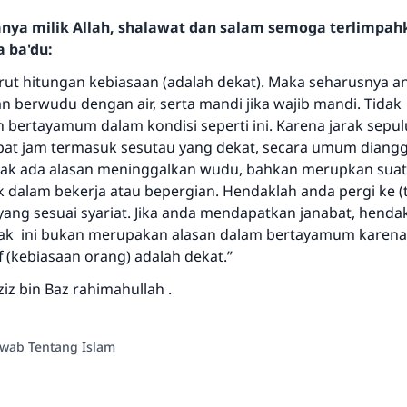
hanya milik Allah, shalawat dan salam semoga terlimpa
a ba'du:
Jawaban no. 110845 menyelamatkan
urut hitungan kebiasaan (adalah dekat). Maka seharusnya a
pernikahan.
an berwudu dengan air, serta mandi jika wajib mandi. Tidak
 bertayamum dalam kondisi seperti ini. Karena jarak sepu
Bantu kami dalam memberikan jawaban untuk umat
at jam termasuk sesutau yang dekat, secara umum diangg
idak ada alasan meninggalkan wudu, bahkan merupkan sua
Rasulullah ﷺ bersabda
"Siapa yang menunjukkan suatu kebaikan, meka dia akan
k dalam bekerja atau bepergian. Hendaklah anda pergi ke (
mendapatkan pahala yang sama dengan orang yang
ang sesuai syariat. Jika anda mendapatkan janabat, henda
melakukannya"
arak ini bukan merupakan alasan dalam bertayamum karen
 (kebiasaan orang) adalah dekat.”
MUSLIM, 1893
iz bin Baz rahimahullah .
Saham
awab Tentang Islam