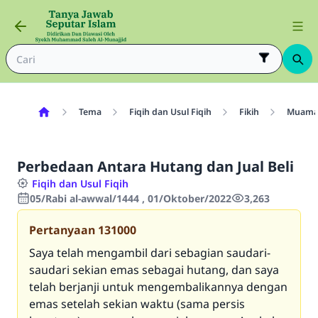
Tema
Fiqih dan Usul Fiqih
Fikih
Muama
Perbedaan Antara Hutang dan Jual Beli
Fiqih dan Usul Fiqih
05/Rabi al-awwal/1444 , 01/Oktober/2022
3,263
Pertanyaan
131000
Saya telah mengambil dari sebagian saudari-
saudari sekian emas sebagai hutang, dan saya
telah berjanji untuk mengembalikannya dengan
emas setelah sekian waktu (sama persis