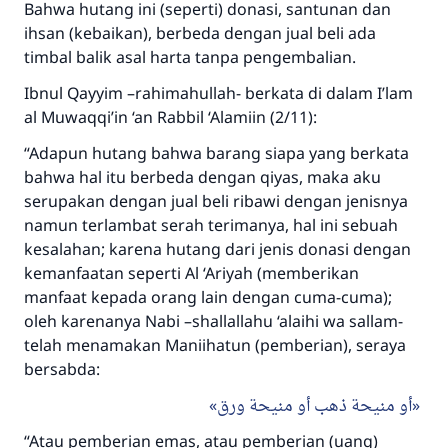
Bahwa hutang ini (seperti) donasi, santunan dan
ihsan (kebaikan), berbeda dengan jual beli ada
timbal balik asal harta tanpa pengembalian.
Ibnul Qayyim –rahimahullah- berkata di dalam I’lam
al Muwaqqi’in ‘an Rabbil ‘Alamiin (2/11):
“Adapun hutang bahwa barang siapa yang berkata
bahwa hal itu berbeda dengan qiyas, maka aku
serupakan dengan jual beli ribawi dengan jenisnya
namun terlambat serah terimanya, hal ini sebuah
kesalahan; karena hutang dari jenis donasi dengan
Jawaban no. 110845
kemanfaatan seperti Al ‘Ariyah (memberikan
menyelamatkan pernikahan.
manfaat kepada orang lain dengan cuma-cuma);
oleh karenanya Nabi –shallallahu ‘alaihi wa sallam-
Bantu kami dalam memberikan jawaban untuk umat
telah menamakan Maniihatun (pemberian), seraya
bersabda:
Rasulullah ﷺ bersabda
"Siapa yang menunjukkan suatu kebaikan,
أو منيحة ذهب أو منيحة ورق
meka dia akan mendapatkan pahala yang
sama dengan orang yang melakukannya"
“Atau pemberian emas, atau pemberian (uang)