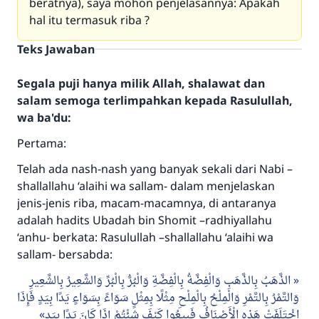
beratnya), saya mohon penjelasannya: Apakah
hal itu termasuk riba ?
Teks Jawaban
Segala puji hanya milik Allah, shalawat dan
salam semoga terlimpahkan kepada Rasulullah,
wa ba'du:
Pertama:
Telah ada nash-nash yang banyak sekali dari Nabi –
shallallahu ‘alaihi wa sallam- dalam menjelaskan
jenis-jenis riba, macam-macamnya, di antaranya
adalah hadits Ubadah bin Shomit –radhiyallahu
‘anhu- berkata: Rasulullah –shallallahu ‘alaihi wa
sallam- bersabda:
الذَّهَبُ بِالذَّهَبِ وَالْفِضَّةُ بِالْفِضَّةِ وَالْبُرُّ بِالْبُرِّ وَالشَّعِيرُ بِالشَّعِيرِ
وَالتَّمْرُ بِالتَّمْرِ وَالْمِلْحُ بِالْمِلْحِ مِثْلًا بِمِثْلٍ سَوَاءً بِسَوَاءٍ يَدًا بِيَدٍ فَإِذَا
اخْتَلَفَتْ هَذِهِ الْأَصْنَافُ فَبِيعُوا كَيْفَ شِئْتُمْ إِذَا كَانَ يَدًا بِيَدٍ