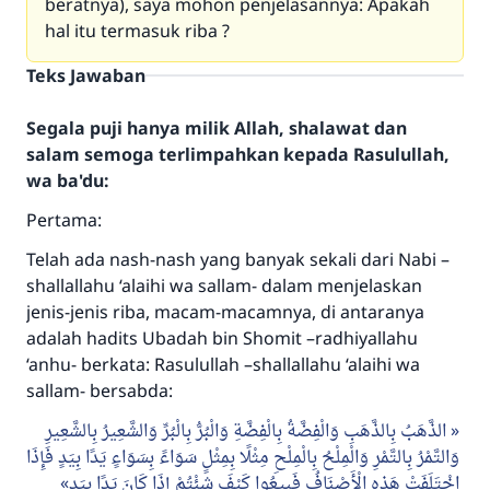
beratnya), saya mohon penjelasannya: Apakah
hal itu termasuk riba ?
Teks Jawaban
Segala puji hanya milik Allah, shalawat dan
salam semoga terlimpahkan kepada Rasulullah,
wa ba'du:
Pertama:
Telah ada nash-nash yang banyak sekali dari Nabi –
shallallahu ‘alaihi wa sallam- dalam menjelaskan
jenis-jenis riba, macam-macamnya, di antaranya
adalah hadits Ubadah bin Shomit –radhiyallahu
‘anhu- berkata: Rasulullah –shallallahu ‘alaihi wa
sallam- bersabda:
الذَّهَبُ بِالذَّهَبِ وَالْفِضَّةُ بِالْفِضَّةِ وَالْبُرُّ بِالْبُرِّ وَالشَّعِيرُ بِالشَّعِيرِ
وَالتَّمْرُ بِالتَّمْرِ وَالْمِلْحُ بِالْمِلْحِ مِثْلًا بِمِثْلٍ سَوَاءً بِسَوَاءٍ يَدًا بِيَدٍ فَإِذَا
اخْتَلَفَتْ هَذِهِ الْأَصْنَافُ فَبِيعُوا كَيْفَ شِئْتُمْ إِذَا كَانَ يَدًا بِيَدٍ