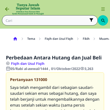
Tema
Fiqih dan Usul Fiqih
Fikih
Muama
Perbedaan Antara Hutang dan Jual Beli
Fiqih dan Usul Fiqih
05/Rabi al-awwal/1444 , 01/Oktober/2022
3,263
Pertanyaan
131000
Saya telah mengambil dari sebagian saudari-
saudari sekian emas sebagai hutang, dan saya
telah berjanji untuk mengembalikannya dengan
emas setelah sekian waktu (sama persis