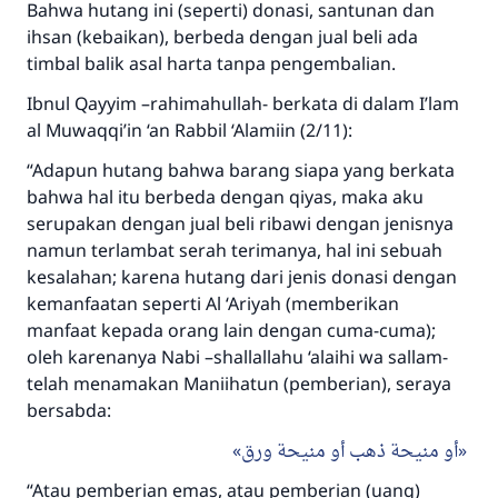
Bahwa hutang ini (seperti) donasi, santunan dan
ihsan (kebaikan), berbeda dengan jual beli ada
timbal balik asal harta tanpa pengembalian.
Ibnul Qayyim –rahimahullah- berkata di dalam I’lam
al Muwaqqi’in ‘an Rabbil ‘Alamiin (2/11):
“Adapun hutang bahwa barang siapa yang berkata
bahwa hal itu berbeda dengan qiyas, maka aku
serupakan dengan jual beli ribawi dengan jenisnya
namun terlambat serah terimanya, hal ini sebuah
kesalahan; karena hutang dari jenis donasi dengan
Jawaban no. 110845
kemanfaatan seperti Al ‘Ariyah (memberikan
menyelamatkan pernikahan.
manfaat kepada orang lain dengan cuma-cuma);
oleh karenanya Nabi –shallallahu ‘alaihi wa sallam-
Bantu kami dalam memberikan jawaban untuk umat
telah menamakan Maniihatun (pemberian), seraya
bersabda:
Rasulullah ﷺ bersabda
"Siapa yang menunjukkan suatu kebaikan,
أو منيحة ذهب أو منيحة ورق
meka dia akan mendapatkan pahala yang
sama dengan orang yang melakukannya"
“Atau pemberian emas, atau pemberian (uang)