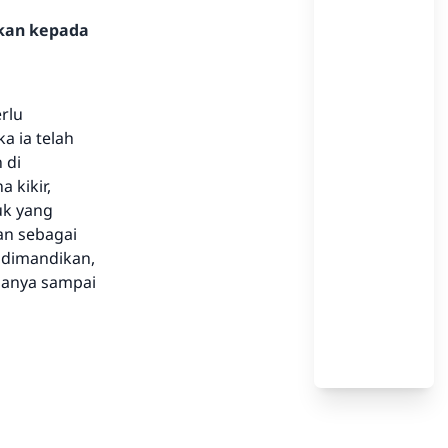
hkan kepada
rlu
a ia telah
 di
 kikir,
uk yang
an sebagai
p dimandikan,
adanya sampai