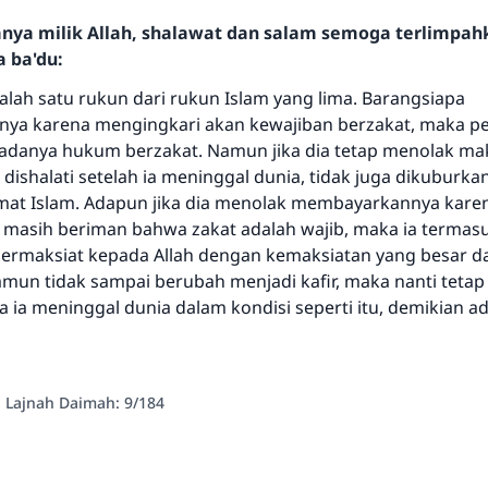
hanya milik Allah, shalawat dan salam semoga terlimpa
Jawaban no. 110845 menyelamatkan
a ba'du:
pernikahan.
alah satu rukun dari rukun Islam yang lima. Barangsiapa
ya karena mengingkari akan kewajiban berzakat, maka pe
Bantu kami dalam memberikan jawaban untuk umat
padanya hukum berzakat. Namun jika dia tetap menolak mak
k dishalati setelah ia meninggal dunia, tidak juga dikuburkan
Rasulullah ﷺ bersabda
"Siapa yang menunjukkan suatu kebaikan, meka dia akan
t Islam. Adapun jika dia menolak membayarkannya karena
mendapatkan pahala yang sama dengan orang yang
 masih beriman bahwa zakat adalah wajib, maka ia termas
melakukannya"
ermaksiat kepada Allah dengan kemaksiatan yang besar d
namun tidak sampai berubah menjadi kafir, maka nanti teta
MUSLIM, 1893
ka ia meninggal dunia dalam kondisi seperti itu, demikian 
Saham
 Lajnah Daimah: 9/184