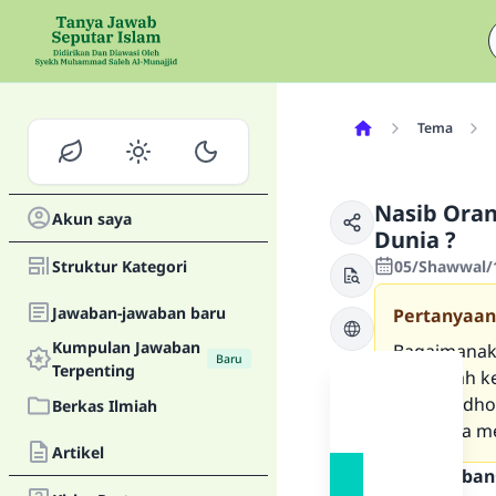
Tema
Nasib Ora
Akun saya
Dunia ?
Struktur Kategori
05/Shawwal/1
Jawaban-jawaban baru
Pertanyaan
Kumpulan Jawaban
Bagaimanak
Baru
Terpenting
disembah ke
belum ridho
Berkas Ilmiah
Islam jika m
Artikel
Teks Jawaban