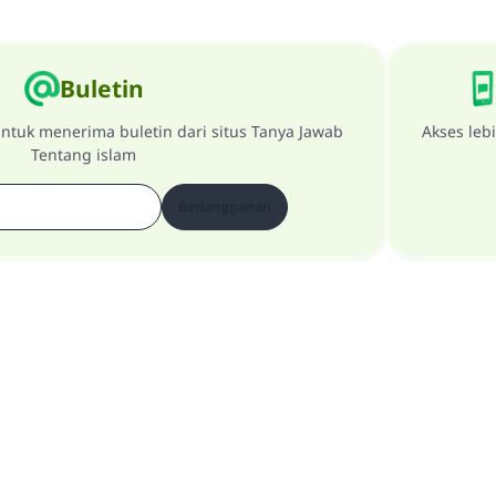
Buletin
ntuk menerima buletin dari situs Tanya Jawab
Akses leb
Tentang islam
Berlangganan
Tentang Website
penanggung jawab utama
Kebijakan Privasi
Semua Hak Dilindungi Milik Website Tanya Jawab Tentang Islam 1997-2025 