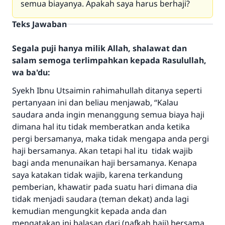
semua biayanya. Apakah saya harus berhaji?
Teks Jawaban
Segala puji hanya milik Allah, shalawat dan
salam semoga terlimpahkan kepada Rasulullah,
wa ba'du:
Syekh Ibnu Utsaimin rahimahullah ditanya seperti
pertanyaan ini dan beliau menjawab, “Kalau
saudara anda ingin menanggung semua biaya haji
dimana hal itu tidak memberatkan anda ketika
pergi bersamanya, maka tidak mengapa anda pergi
Jawaban no. 110845
haji bersamanya. Akan tetapi hal itu tidak wajib
menyelamatkan pernikahan.
bagi anda menunaikan haji bersamanya. Kenapa
saya katakan tidak wajib, karena terkandung
Bantu kami dalam memberikan jawaban untuk umat
pemberian, khawatir pada suatu hari dimana dia
tidak menjadi saudara (teman dekat) anda lagi
Rasulullah ﷺ bersabda
kemudian mengungkit kepada anda dan
"Siapa yang menunjukkan suatu kebaikan,
meka dia akan mendapatkan pahala yang
mengatakan ini balasan dari (nafkah haji) bersama