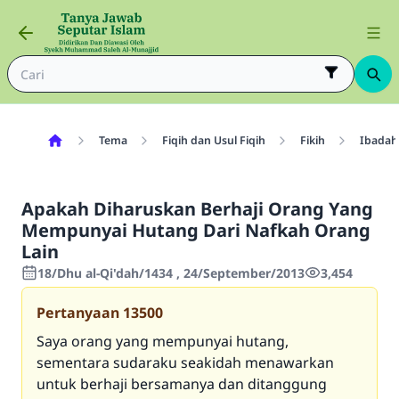
Tema
Fiqih dan Usul Fiqih
Fikih
Ibadah
Apakah Diharuskan Berhaji Orang Yang
Mempunyai Hutang Dari Nafkah Orang
Lain
18/Dhu al-Qi'dah/1434 , 24/September/2013
3,454
Pertanyaan
13500
Saya orang yang mempunyai hutang,
sementara sudaraku seakidah menawarkan
untuk berhaji bersamanya dan ditanggung