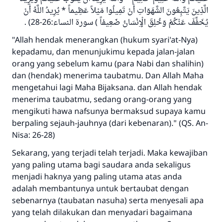
sama dengan orang yang melakukannya"
الَّذِينَ يَتَّبِعُونَ الشَّهَوَاتِ أَنْ تَمِيلُوا مَيْلاً عَظِيماً * يُرِيدُ اللَّهُ أَنْ
MUSLIM, 1893
يُخَفِّفَ عَنْكُمْ وَخُلِقَ الْإِنْسَانُ ضَعِيفاً ) سورة النساء:26-28) .
"Allah hendak menerangkan (hukum syari'at-Nya)
kepadamu, dan menunjukimu kepada jalan-jalan
Saham
orang yang sebelum kamu (para Nabi dan shalihin)
dan (hendak) menerima taubatmu. Dan Allah Maha
mengetahui lagi Maha Bijaksana. dan Allah hendak
menerima taubatmu, sedang orang-orang yang
mengikuti hawa nafsunya bermaksud supaya kamu
berpaling sejauh-jauhnya (dari kebenaran)." (QS. An-
Nisa: 26-28)
Sekarang, yang terjadi telah terjadi. Maka kewajiban
yang paling utama bagi saudara anda sekaligus
menjadi haknya yang paling utama atas anda
adalah membantunya untuk bertaubat dengan
sebenarnya (taubatan nasuha) serta menyesali apa
yang telah dilakukan dan menyadari bagaimana