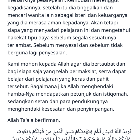
menariknya pelan-pelan, kemudian merenggut
kegadisannya, setelah itu dia tinggalkan dan
mencari wanita lain sebagai isteri dan keluarganya
yang dia merasa aman kepadanya. Akan tetapi
siapa yang menyadari pelajaran ini dan mengetahui
hakekat tipu daya sebelum segala sesuatunya
terlambat. Sebelum menyesal dan sebelum tidak
berguna lagi penyesalan.
Kami mohon kepada Allah agar dia bertaubat dan
bagi siapa saja yang telah bermaksiat, serta dapat
belajar dari pelajaran yang keras dan pahit
Jawaban no. 110845
tersebut. Bagaimana jika Allah menghendaki
hamba-Nya mendapatkan petunjuk dan istiqomah,
menyelamatkan pernikahan.
sedangkan setan dan para pendukungnya
menghendaki kesesatan dan penyimpangan.
Bantu kami dalam memberikan jawaban untuk umat
Allah Ta'ala berfirman,
Rasulullah ﷺ bersabda
"Siapa yang menunjukkan suatu kebaikan,
يُرِيدُ اللَّهُ لِيُبَيِّنَ لَكُمْ وَيَهْدِيَكُمْ سُنَنَ الَّذِينَ مِنْ قَبْلِكُمْ وَيَتُوبَ
meka dia akan mendapatkan pahala yang
عَلَيْكُمْ وَاللَّهُ عَلِيمٌ حَكِيمٌ * وَاللَّهُ يُرِيدُ أَنْ يَتُوبَ عَلَيْكُمْ وَيُرِيدُ