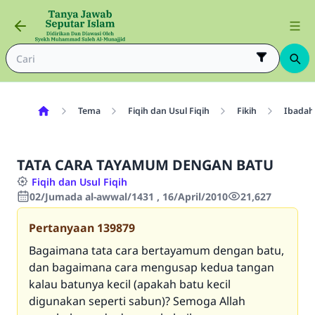
Tema
Fiqih dan Usul Fiqih
Fikih
Ibadah
TATA CARA TAYAMUM DENGAN BATU
Fiqih dan Usul Fiqih
02/Jumada al-awwal/1431 , 16/April/2010
21,627
Pertanyaan
139879
Bagaimana tata cara bertayamum dengan batu,
dan bagaimana cara mengusap kedua tangan
kalau batunya kecil (apakah batu kecil
digunakan seperti sabun)? Semoga Allah