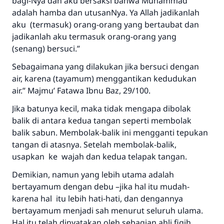
bagi-Nya dan aku bersaksi bahwa Muhammad
menyelamatkan pernikahan.
adalah hamba dan utusanNya. Ya Allah jadikanlah
aku (termasuk) orang-orang yang bertaubat dan
Bantu kami dalam memberikan jawaban untuk umat
jadikanlah aku termasuk orang-orang yang
Rasulullah ﷺ bersabda
(senang) bersuci.”
"Siapa yang menunjukkan suatu kebaikan,
Sebagaimana yang dilakukan jika bersuci dengan
meka dia akan mendapatkan pahala yang
air, karena (tayamum) menggantikan kedudukan
sama dengan orang yang melakukannya"
air.” Majmu’ Fatawa Ibnu Baz, 29/100.
MUSLIM, 1893
Jika batunya kecil, maka tidak mengapa dibolak
balik di antara kedua tangan seperti membolak
balik sabun. Membolak-balik ini mengganti tepukan
Saham
tangan di atasnya. Setelah membolak-balik,
usapkan ke wajah dan kedua telapak tangan.
Demikian, namun yang lebih utama adalah
bertayamum dengan debu –jika hal itu mudah-
karena hal itu lebih hati-hati, dan dengannya
bertayamum menjadi sah menurut seluruh ulama.
Hal itu telah dinyatakan oleh sebagian ahli fiqih