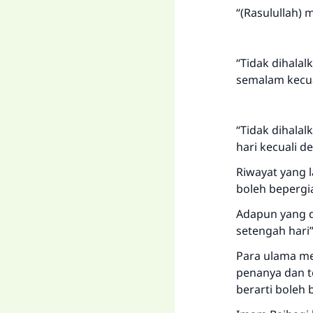
“(Rasulullah)
“Tidak dihala
semalam kecu
“Tidak dihala
hari kecuali 
Riwayat yang l
boleh bepergi
Adapun yang d
setengah hari”
Para ulama me
penanya dan te
berarti boleh