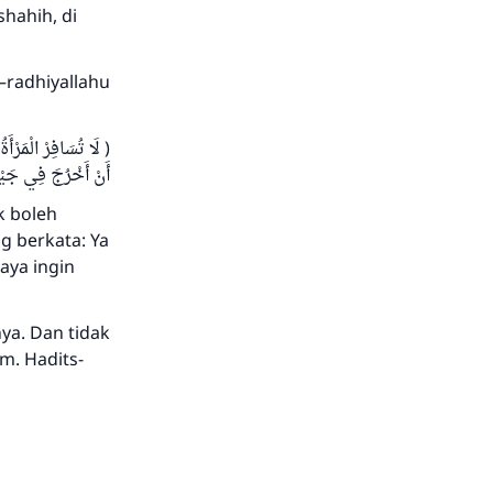
hahih, di
–radhiyallahu
لَا تُسَافِرْ الْمَرْأَةُ
أَنْ أَخْرُجَ فِي ج ) .
k boleh
g berkata: Ya
aya ingin
ya. Dan tidak
m. Hadits-