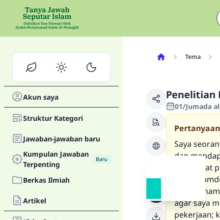
Tema
Penelitia
Akun saya
01/Jumada al
Struktur Kategori
Pertanyaan
Jawaban-jawaban baru
Saya seoran
Kumpulan Jawaban
dan mendapa
Baru
Terpenting
mendapat pe
dan Alhamdu
Berkas Ilmiah
master, na
Artikel
agar saya 
pekerjaan; k