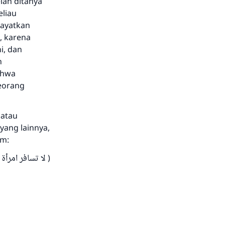
elah ditanya
eliau
wayatkan
, karena
i, dan
n
ahwa
seorang
 atau
 yang lainnya,
im:
لا تسافر امرأة )