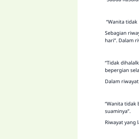
“Wanita tidak
Sebagian riway
hari”. Dalam r
“Tidak dihalal
bepergian sel
Dalam riwayat 
“Wanita tidak
suaminya”.
Riwayat yang l