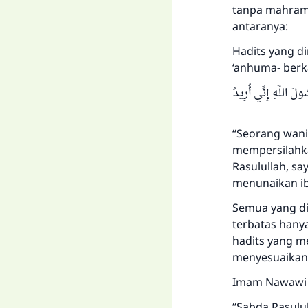
tanpa mahram.
antaranya:
Hadits yang d
‘anhuma- berka
( َ اللَّهِ إِنِّي أُرِيدُ
“Seorang wani
mempersilahka
Rasulullah, sa
menunaikan ib
Semua yang di
terbatas hanya
hadits yang m
menyesuaikan 
Imam Nawawi –
“Sabda Rasulull