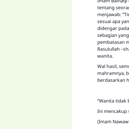
Imam Baihaqi b
tentang seora
menjawab: “Ti
sesuai apa ya
didengar pada
sebagian yang
pembatasan mi
Rasulullah –sh
wanita.
Wal hasil, se
mahramnya, bai
berdasarkan h
“Wanita tidak
Ini mencakup 
(Imam Nawawi 