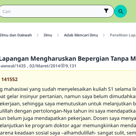
Ilmu dan Dakwah
Ilmu
Adab Mencari Ilmu
Penelitian L
n Lapangan Mengharuskan Bepergian Tanpa 
-awwal/1435 , 02/Maret/2014
9,131
141552
g mahasiswi yang sudah menyelesaikan kuliah S1 selama l
t gelar insinyur pertanian, namun saya belum dimudahka
kerjaan, sehingga saya memutuskan untuk melanjutkan be
lillah dengan pertolongan-Nya tahun ini saya mendapatka
mun belum juga mendapatkan pekerjaan. Dosen saya meny
melanjutkan ke program doktor agar memungkinkan mend
arena keadaan sosial saya –alhamdulillah- sangat sulit, se