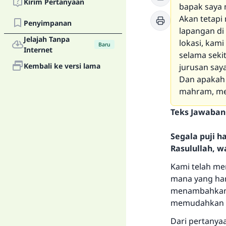
Kirim Pertanyaan
bapak saya 
Akan tetapi
Penyimpanan
lapangan di
Jelajah Tanpa
lokasi, kam
Baru
Internet
selama seki
Kembali ke versi lama
jurusan say
Dan apakah 
mahram, mes
Teks Jawaban
Segala puji 
Rasulullah, w
Kami telah m
mana yang har
menambahkan 
memudahkan s
Dari pertany