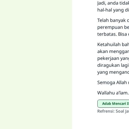
Jadi, anda ti
hal-hal yang 
Telah banyak 
perempuan bep
terbatas. Bisa
Ketahuilah ba
akan menggant
pekerjaan yang
diragukan lag
yang mengandu
Semoga Allah 
Wallahu a’lam.
Adab Mencari 
Refrensi
:
Soal J