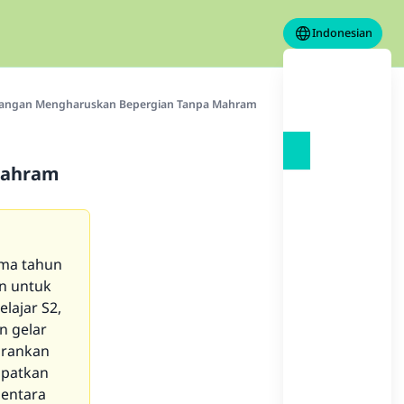
Indonesian
apangan Mengharuskan Bepergian Tanpa Mahram
Mahram
ima tahun
n untuk
lajar S2,
n gelar
arankan
apatkan
mentara