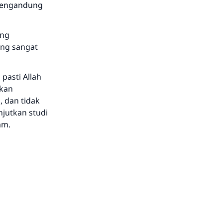
 mengandung
ang
ng sangat
pasti Allah
tkan
, dan tidak
jutkan studi
am.