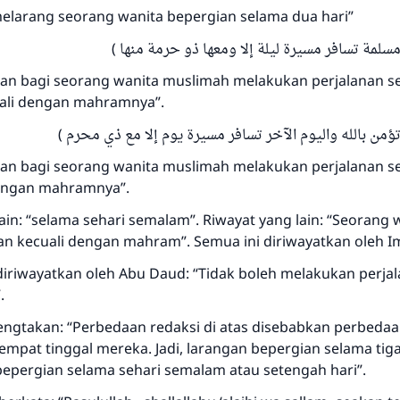
melakukannya"
 melarang seorang wanita bepergian selama dua hari”
MUSLIM, 1893
(  مسلمة تسافر مسيرة ليلة إلا ومعها ذو حرمة منها
lkan bagi seorang wanita muslimah melakukan perjalanan s
ali dengan mahramnya”.
Saham
(  تؤمن بالله واليوم الآخر تسافر مسيرة يوم إلا مع ذي محرم
lkan bagi seorang wanita muslimah melakukan perjalanan s
dengan mahramnya”.
ain: “selama sehari semalam”. Riwayat yang lain: “Seorang 
an kecuali dengan mahram”. Semua ini diriwayatkan oleh 
iriwayatkan oleh Abu Daud: “Tidak boleh melakukan perja
.
ngtakan: “Perbedaan redaksi di atas disebabkan perbedaa
mpat tinggal mereka. Jadi, larangan bepergian selama tiga
 bepergian selama sehari semalam atau setengah hari”.