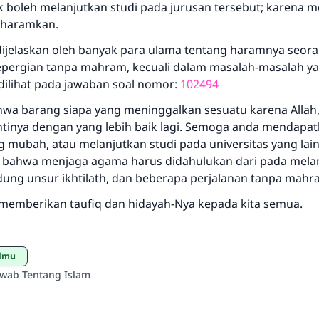
dak boleh melanjutkan studi pada jurusan tersebut; karena
diharamkan.
dijelaskan oleh banyak para ulama tentang haramnya seor
ergian tanpa mahram, kecuali dalam masalah-masalah ya
 dilihat pada jawaban soal nomor:
102494
hwa barang siapa yang meninggalkan sesuatu karena Allah, 
inya dengan yang lebih baik lagi. Semoga anda mendapa
 mubah, atau melanjutkan studi pada universitas yang lain
i bahwa menjaga agama harus didahulukan dari pada melan
ng unsur ikhtilath, dan beberapa perjalanan tanpa mahr
memberikan taufiq dan hidayah-Nya kepada kita semua.
Ilmu
awab Tentang Islam