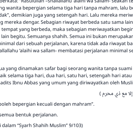
erkata: “Rasulullah –shallallahu ‘alaihi wa sallam- seakan t
ng wanita bepergian selama tiga hari tanpa mahram, lalu b
dak”, demikian juga yang setengah hari. Lalu mereka meri
ng mereka dengar. Sebagian riwayat berbeda satu sama lain
 tempat yang berbeda, maka sebagian meriwayatkan begin
 lain begitu. Semuanya shahih. Semua ini bukan merupaka
nimal dari sebuah perjalanan, karena tidak ada riwayat b
allallahu ‘alaihi wa sallam- membatasi perjalanan minimal 
mua yang dinamakan safar bagi seorang wanita tanpa suami
k selama tiga hari, dua hari, satu hari, setengah hari atau
adits Ibnu Abbas yang umum yang diriwayatkan oleh Musl
(  إلا مع ذي محرم
 boleh bepergian kecuali dengan mahram”.
semua bentuk perjalanan.
dalam “Syarh Shahih Muslim” 9/103)