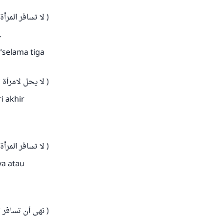
لا تسافر المرأة )
.
 “selama tiga
لا يحل لامرأة  )
i akhir
لا تسافر المرأ )
ya atau
نهى أن تسافر  )