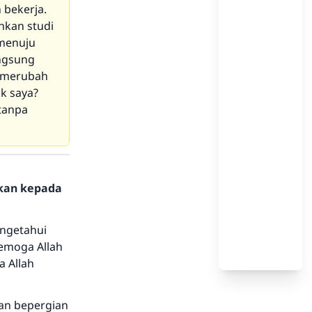
 bekerja.
hkan studi
 menuju
angsung
a merubah
k saya?
tanpa
hkan kepada
ngetahui
emoga Allah
 Allah
an bepergian