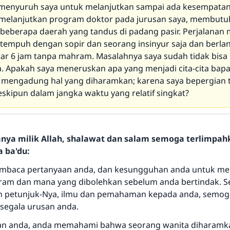
menyuruh saya untuk melanjutkan sampai ada kesempatan
 melanjutkan program doktor pada jurusan saya, membutu
 beberapa daerah yang tandus di padang pasir. Perjalanan
i tempuh dengan sopir dan seorang insinyur saja dan berl
tar 6 jam tanpa mahram. Masalahnya saya sudah tidak bis
a. Apakah saya meneruskan apa yang menjadi cita-cita bapa
mengadung hal yang diharamkan; karena saya bepergian 
kipun dalam jangka waktu yang relatif singkat?
hanya milik Allah, shalawat dan salam semoga terlimpa
a ba'du:
embaca pertanyaan anda, dan kesungguhan anda untuk me
am dan mana yang dibolehkan sebelum anda bertindak. S
petunjuk-Nya, ilmu dan pemahaman kepada anda, semoga
egala urusan anda.
aan anda, anda memahami bahwa seorang wanita diharamk