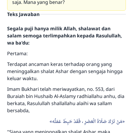
saja. Mana yang benar?
Teks Jawaban
Segala puji hanya milik Allah, shalawat dan
salam semoga terlimpahkan kepada Rasulullah,
wa ba'du:
Pertama:
Terdapat ancaman keras terhadap orang yang
meninggalkan shalat Ashar dengan sengaja hingga
keluar waktu.
Imam Bukhari telah meriwayatkan, no. 553, dari
Buraiah bin Hushaib Al-Aslamy radhiallahu anhu, dia
berkata, Rasulullah shallallahu alaihi wa sallam
bersabda,
مَنْ تَرَكَ صَلَاةَ الْعَصْرِ ، فَقَدْ حَبِطَ عَمَلُه
"Siapa yang meninggalkan shalat Ashar, maka