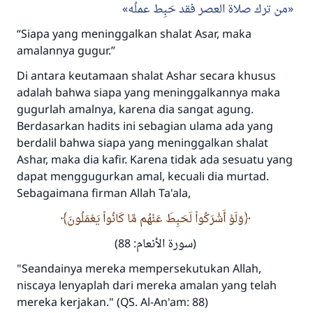
من ترك صلاة العصر فقد حَبِط عملُه
“Siapa yang meninggalkan shalat Asar, maka
amalannya gugur.”
Di antara keutamaan shalat Ashar secara khusus
adalah bahwa siapa yang meninggalkannya maka
gugurlah amalnya, karena dia sangat agung.
Berdasarkan hadits ini sebagian ulama ada yang
berdalil bahwa siapa yang meninggalkan shalat
Ashar, maka dia kafir. Karena tidak ada sesuatu yang
dapat menggugurkan amal, kecuali dia murtad.
Sebagaimana firman Allah Ta'ala,
وَلَوْ أَشْرَكُواْ لَحَبِطَ عَنْهُم مَّا كَانُواْ يَعْمَلُونَ
(سورة الأنعام: 88)
"Seandainya mereka mempersekutukan Allah,
niscaya lenyaplah dari mereka amalan yang telah
mereka kerjakan." (QS. Al-An'am: 88)