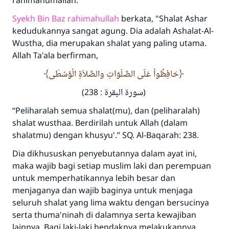
rahimahumallah.
Syekh Bin Baz rahimahullah
berkata, "Shalat Ashar
kedudukannya sangat agung. Dia adalah Ashalat-Al-
Wustha, dia merupakan shalat yang paling utama.
Allah Ta'ala berfirman,
حَافِظُواْ عَلَى الصَّلَوَاتِ والصَّلاَةِ الْوُسْطَى
(سورة البقرة : 238)
“Peliharalah semua shalat(mu), dan (peliharalah)
shalat wusthaa. Berdirilah untuk Allah (dalam
shalatmu) dengan khusyu'.” SQ. Al-Baqarah: 238.
Dia dikhususkan penyebutannya dalam ayat ini,
maka wajib bagi setiap muslim laki dan perempuan
untuk memperhatikannya lebih besar dan
menjaganya dan wajib baginya untuk menjaga
seluruh shalat yang lima waktu dengan bersucinya
serta thuma'ninah di dalamnya serta kewajiban
lainnya. Bagi laki-laki hendaknya melakukannya