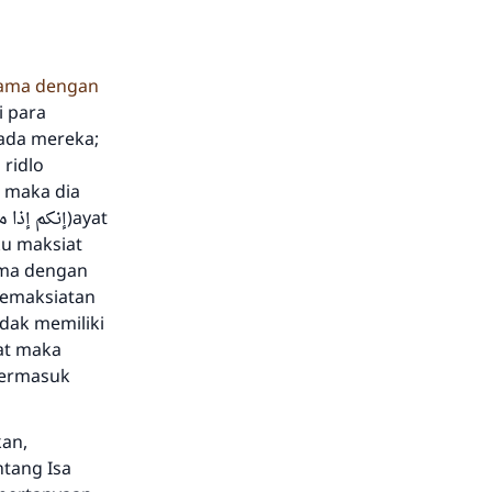
sama dengan
i para
ada mereka;
ridlo
 maka dia
ku maksiat
ama dengan
kemaksiatan
dak memiliki
at maka
termasuk
kan,
ntang Isa