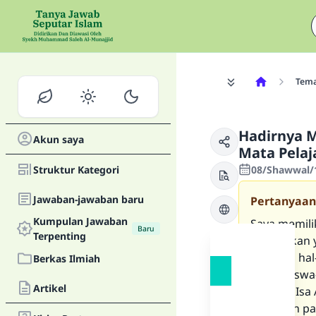
Tem
Hadirnya 
Akun saya
Mata Pelaja
Struktur Kategori
08/Shawwal/1
Jawaban-jawaban baru
Pertanyaan
Kumpulan Jawaban
Saya memili
Baru
Terpenting
pendidikan 
diantara hal
Berkas Ilmiah
setiap sisw
Artikel
tentang Isa
Allah dan p