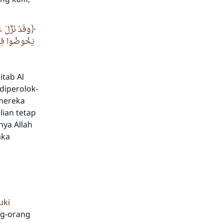
وَقَدْ نَزَّلَ ع
يَخُوضُوا فِي حَ
itab Al
diperolok-
 mereka
ian tetap
ya Allah
aka
uki
ng-orang