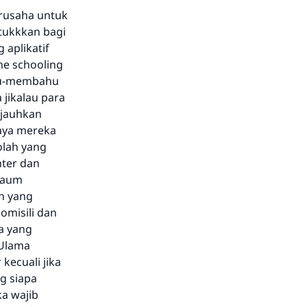
erusaha untuk
tukkkan bagi
aplikatif
me schooling
ahu-membahu
jikalau para
njauhkan
paya mereka
olah yang
nter dan
kaum
n yang
omisili dan
a yang
 Ulama
kecuali jika
g siapa
a wajib