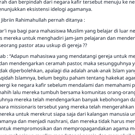
jrah dan berpindah dari negara kafir tersebut menuju ke n
unjukkan eksistensi idelogi agamanya.
 Jibriin Rahimahullah pernah ditanya :
r’i nya bagi para mahasiswa Muslim yang belajar di luar ne
as mereka untuk menghadiri jam-jam pelajaran dan mende
eorang pastor atau uskup di gereja ??
ab : “Adapun mahasiswa yang mendatangi gereja untuk me
n dan mendengarkan ceramah pastor, maka sesungguhnya 
idak diperbolehkan, apalagi dia adalah anak-anak Islam ya
Aqidah Islamnya, belum begitu paham tentang hakekat ag
pergi ke negara kafir sebelum mendalami dan memahami p
hahih lalu mereka tumbuh bersama komunitas orang-oran
uhnya mereka telah mendengarkan banyak kebohongan da
 para missionaris tersebut yang mereka telah mengerahka
eka untuk merekrut siapa saja dari kalangan manusia un
gamanya dan menjadi nashrani, dan mereka tidak harus me
 untuk mempromosikan dan mempropagandakan agama me