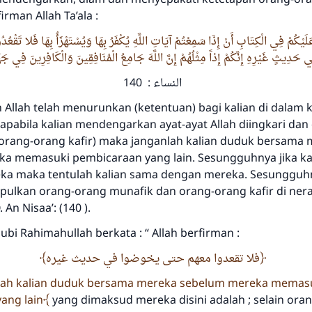
rman Allah Ta’ala :
َلَيْكُمْ فِي الْكِتَابِ أَنْ إِذَا سَمِعْتُمْ آيَاتِ اللَّهِ يُكْفَرُ بِهَا وَيُسْتَهْزَأُ بِهَا فَلا تَقْعُ
دِيثٍ غَيْرِهِ إِنَّكُمْ إِذاً مِثْلُهُمْ إِنَّ اللَّهَ جَامِعُ الْمُنَافِقِينَ وَالْكَافِرِينَ فِي جَ
النساء : 140
Allah telah menurunkan (ketentuan) bagi kalian di dalam k
pabila kalian mendengarkan ayat-ayat Allah diingkari dan 
 orang-orang kafir) maka janganlah kalian duduk bersama
a memasuki pembicaraan yang lain. Sesungguhnya jika kal
a maka tentulah kalian sama dengan mereka. Sesungguhn
lkan orang-orang munafik dan orang-orang kafir di ner
An Nisaa’: (140 ).
bi Rahimahullah berkata : “ Allah berfirman :
فلا تقعدوا معهم حتى يخوضوا في حديث غيره
lah kalian duduk bersama mereka sebelum mereka memas
ang lain
yang dimaksud mereka disini adalah ; selain ora