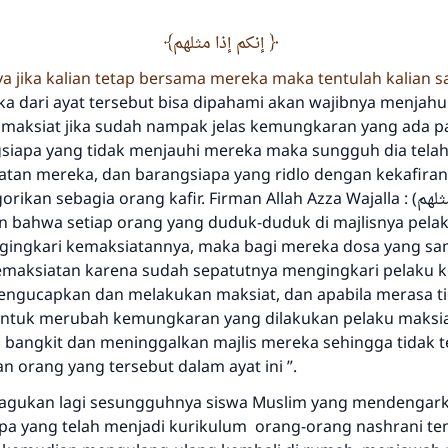
إنكم إذا مثلهم
 jika kalian tetap bersama mereka maka tentulah kalian 
ka dari ayat tersebut bisa dipahami akan wajibnya menjahu
 maksiat jika sudah nampak jelas kemungkaran yang ada p
siapa yang tidak menjauhi mereka maka sungguh dia telah 
tan mereka, dan barangsiapa yang ridlo dengan kekafiran
kan sebagia orang kafir. Firman Allah Azza Wajalla : (إنكم إذا مثلهم)ayat
an bahwa setiap orang yang duduk-duduk di majlisnya pela
gingkari kemaksiatannya, maka bagi mereka dosa yang s
emaksiatan karena sudah sepatutnya mengingkari pelaku 
Jawaban no. 110845 menyelamatkan
engucapkan dan melakukan maksiat, dan apabila merasa ti
tuk merubah kemungkaran yang dilakukan pelaku maksi
pernikahan.
 bangkit dan meninggalkan majlis mereka sehingga tidak 
 orang yang tersebut dalam ayat ini ”.
Bantu kami dalam memberikan jawaban untuk umat
ragukan lagi sesungguhnya siswa Muslim yang mendengar
Rasulullah ﷺ bersabda
pa yang telah menjadi kurikulum orang-orang nashrani te
"Siapa yang menunjukkan suatu kebaikan, meka dia akan