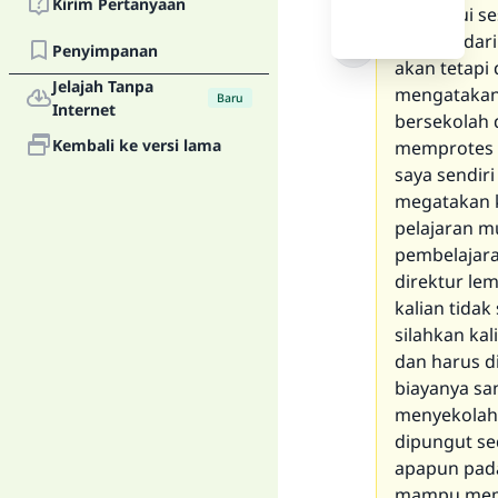
Kirim Pertanyaan
diketahui s
mereka dari
Penyimpanan
akan tetapi
Jelajah Tanpa
mengatakan
Baru
Internet
bersekolah d
Kembali ke versi lama
memprotes d
saya sendiri
megatakan k
pelajaran m
pembelajara
direktur le
kalian tida
silahkan ka
dan harus d
biayanya s
menyekolahk
dipungut se
apapun pada
mampu memb