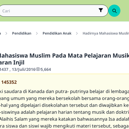
a
Pendidikan
Pendidikan Anak
Hadirnya Mahasiswa Muslim
Mahasiswa Muslim Pada Mata Pelajaran Musi
ran Injil
437 , 13/Juli/2016
5,664
145352
ki saudara di Kanada dan putra- putrinya belajar di lembag
yang umum yang mereka bersekolah bersama orang-orang 
-hal yang dipelajari disekolahan tersebut dan diwajibkan k
a-siswinya adalah pelajaran harian tentang musik dan doktr
 Alaihis Salam yang mereka katakan bahwasannya Isa adala
ara siswa dan siswi wajib mengikuti materi tersebut, sebag