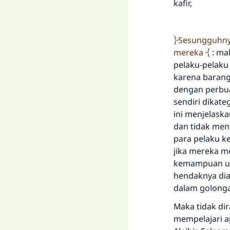
kafir,
Sesungguhnya
mereka
: ma
pelaku-pelaku
karena barang
dengan perbua
sendiri dikategori
ini menjelask
dan tidak men
para pelaku k
jika mereka m
kemampuan un
hendaknya dia
dalam golongan
Maka tidak di
mempelajari a