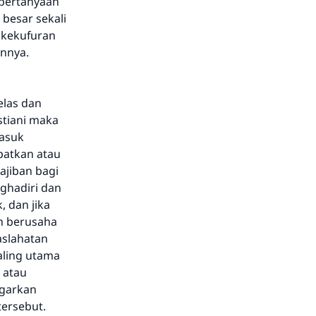
 pertanyaan
besar sekali
 kekufuran
nnya.
elas dan
stiani maka
masuk
patkan atau
ajiban bagi
ghadiri dan
, dan jika
h berusaha
aslahatan
aling utama
 atau
ngarkan
tersebut.