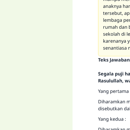
anaknya ha
tersebut, a
lembaga pen
rumah dan b
sekolah di 
karenanya y
senantiasa 
Teks Jawaban
Segala puji 
Rasulullah, w
Yang pertama 
Diharamkan me
disebutkan dal
Yang kedua :
Diharamkan me