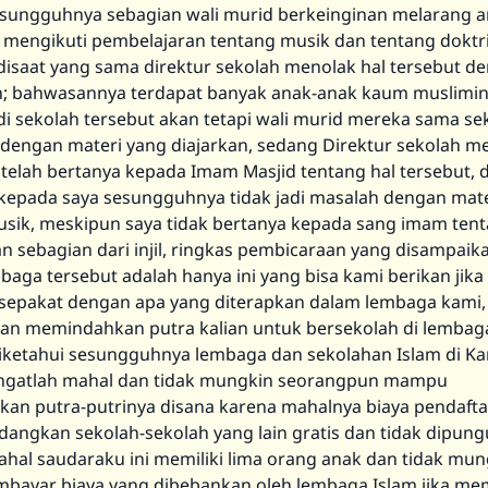
esungguhnya sebagian wali murid berkeinginan melarang 
 mengikuti pembelajaran tentang musik dan tentang doktrin 
 disaat yang sama direktur sekolah menolak hal tersebut de
; bahwasannya terdapat banyak anak-anak kaum muslimin
i sekolah tersebut akan tetapi wali murid mereka sama sek
engan materi yang diajarkan, sedang Direktur sekolah m
 telah bertanya kepada Imam Masjid tentang hal tersebut, 
epada saya sesungguhnya tidak jadi masalah dengan mate
usik, meskipun saya tidak bertanya kepada sang imam ten
n sebagian dari injil, ringkas pembicaraan yang disampaik
mbaga tersebut adalah hanya ini yang bisa kami berikan ji
k sepakat dengan apa yang diterapkan dalam lembaga kami
lian memindahkan putra kalian untuk bersekolah di lembaga
iketahui sesungguhnya lembaga dan sekolahan Islam di K
angatlah mahal dan tidak mungkin seorangpun mampu
an putra-putrinya disana karena mahalnya biaya pendaft
dangkan sekolah-sekolah yang lain gratis dan tidak dipung
hal saudaraku ini memiliki lima orang anak dan tidak mun
ayar biaya yang dibebankan oleh lembaga Islam jika me