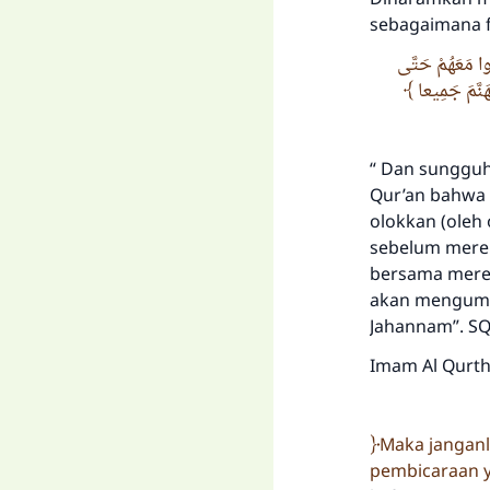
sebagaimana fi
دُوا مَعَهُمْ حَتَّى
هَنَّمَ جَمِيعا
“ Dan sungguh 
Qur’an bahwa a
olokkan (oleh
sebelum merek
bersama merek
akan mengumpu
Jahannam”. SQ. 
Imam Al Qurthu
Maka jangan
pembicaraan y