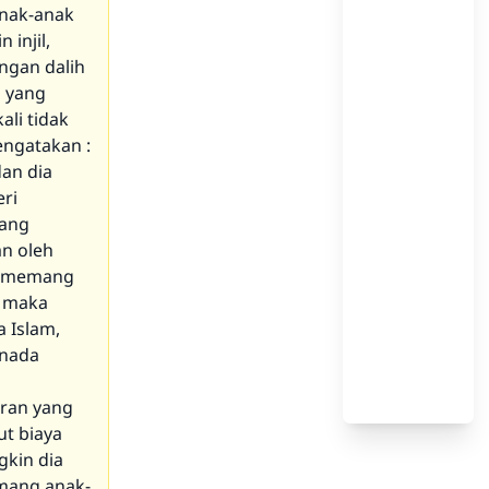
anak-anak
injil,
ngan dalih
 yang
ali tidak
engatakan :
dan dia
ri
tang
an oleh
ka memang
, maka
 Islam,
anada
aran yang
ut biaya
gkin dia
mang anak-