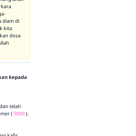
rkara
ga-
 diam di
k kita
tkan dosa
llah
hkan kepada
dan telah
omer (
5000
).
g kafir,