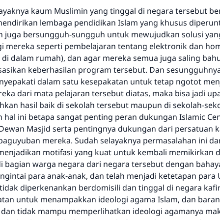
ayaknya kaum Muslimin yang tinggal di negara tersebut b
mendirikan lembaga pendidikan Islam yang khusus diperun
 juga bersungguh-sungguh untuk mewujudkan solusi yang 
gi mereka seperti pembelajaran tentang elektronik dan ho
 di dalam rumah), dan agar mereka semua juga saling b
sasikan keberhasilan program tersebut. Dan sesungguhnya 
nyepakati dalam satu kesepakatan untuk tetap ngotot me
eka dari mata pelajaran tersebut diatas, maka bisa jadi u
an hasil baik di sekolah tersebut maupun di sekolah-sek
m hal ini betapa sangat penting peran dukungan Islamic Ce
ewan Masjid serta pentingnya dukungan dari persatuan 
paguyuban mereka. Sudah selayaknya permasalahan ini da
njadikan motifasi yang kuat untuk kembali memikirkan d
 bagian warga negara dari negara tersebut dengan bahay
ngintai para anak-anak, dan telah menjadi ketetapan para
dak diperkenankan berdomisili dan tinggal di negara kafir 
atan untuk menampakkan ideologi agama Islam, dan baran
 dan tidak mampu memperlihatkan ideologi agamanya mak