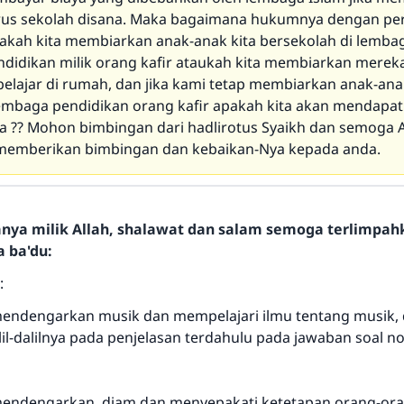
rus sekolah disana. Maka bagaimana hukumnya dengan pe
pakah kita membiarkan anak-anak kita bersekolah di lemba
didikan milik orang kafir ataukah kita membiarkan mereka
elajar di rumah, dan jika kami tetap membiarkan anak-ana
lembaga pendidikan orang kafir apakah kita akan mendapa
a ?? Mohon bimbingan dari hadlirotus Syaikh dan semoga A
memberikan bimbingan dan kebaikan-Nya kepada anda.
hanya milik Allah, shalawat dan salam semoga terlimpa
a ba'du:
:
ndengarkan musik dan mempelajari ilmu tentang musik, 
il-dalilnya pada penjelasan terdahulu pada jawaban soal n
ndengarkan, diam dan menyepakati ketetapan orang-oran