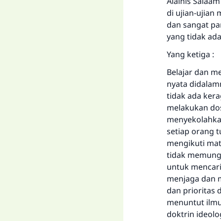
Alaihis Salaa
di ujian-ujia
dan sangat p
yang tidak ad
Yang ketiga :
Belajar dan m
nyata didalamn
tidak ada ker
melakukan dos
menyekolahkan
setiap orang 
mengikuti mata
tidak memung
untuk mencari
menjaga dan m
dan prioritas 
menuntut ilmu
doktrin ideolo