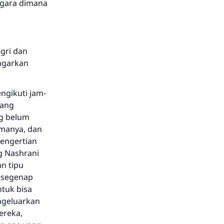
egara dimana
gri dan
ngarkan
ngikuti jam-
yang
ng belum
amanya, dan
engertian
g Nashrani
n tipu
n segenap
tuk bisa
ngeluarkan
reka,