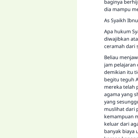
baginya berhi
dia mampu men
As Syaikh Ibnu
Apa hukum Sya
diwajibkan at
ceramah dari s
Beliau menjaw
jam pelajara
demikian itu t
begitu teguh 
mereka telah 
agama yang s
yang sesungg
muslihat dari
kemampuan mer
keluar dari a
banyak biaya