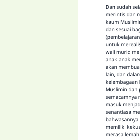
Dan sudah sel
merintis dan 
kaum Muslimin
dan sesuai ba
(pembelajaran
untuk mereali
wali murid me
anak-anak mer
akan membuahk
lain, dan dala
kelembagaan D
Muslimin dan 
semacamnya me
masuk menjadi
senantiasa me
bahwasannya ti
memiliki keku
merasa lemah