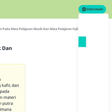
Indonesian
 Pada Mata Pelajaran Musik Dan Mata Pelajaran Injil
k Dan
a
kafir, dan
epada
in materi
h putra
aimana