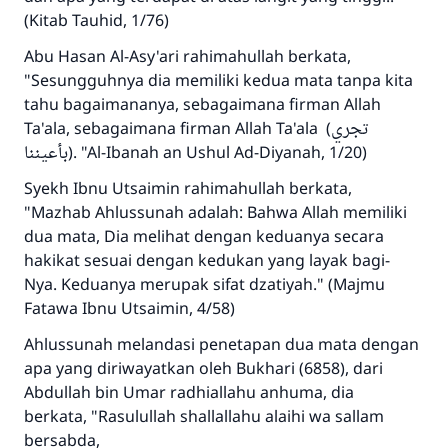
(Kitab Tauhid, 1/76)
Abu Hasan Al-Asy'ari rahimahullah berkata,
"Sesungguhnya dia memiliki kedua mata tanpa kita
tahu bagaimananya, sebagaimana firman Allah
Ta'ala, sebagaimana firman Allah Ta'ala (تجري
بأعيننا). "Al-Ibanah an Ushul Ad-Diyanah, 1/20)
Syekh Ibnu Utsaimin rahimahullah berkata,
"Mazhab Ahlussunah adalah: Bahwa Allah memiliki
dua mata, Dia melihat dengan keduanya secara
hakikat sesuai dengan kedukan yang layak bagi-
Nya. Keduanya merupak sifat dzatiyah." (Majmu
Fatawa Ibnu Utsaimin, 4/58)
Ahlussunah melandasi penetapan dua mata dengan
apa yang diriwayatkan oleh Bukhari (6858), dari
Abdullah bin Umar radhiallahu anhuma, dia
berkata, "Rasulullah shallallahu alaihi wa sallam
bersabda,