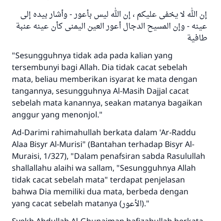
إن الله لا يخفى عليكم ، إن الله ليس بأعور - وأشار بيده إلى
عينه - وإن المسيح الدجال أعور العين اليمنى كأن عينه عنبة
طافية
"Sesungguhnya tidak ada pada kalian yang
tersembunyi bagi Allah. Dia tidak cacat sebelah
mata, beliau memberikan isyarat ke mata dengan
tangannya, sesungguhnya Al-Masih Dajjal cacat
sebelah mata kanannya, seakan matanya bagaikan
anggur yang menonjol."
Ad-Darimi rahimahullah berkata dalam 'Ar-Raddu
Alaa Bisyr Al-Murisi" (Bantahan terhadap Bisyr Al-
Muraisi, 1/327), "Dalam penafsiran sabda Rasulullah
shallallahu alaihi wa sallam, "Sesungguhnya Allah
tidak cacat sebelah mata" terdapat penjelasan
bahwa Dia memiliki dua mata, berbeda dengan
yang cacat sebelah matanya (الأعور)."