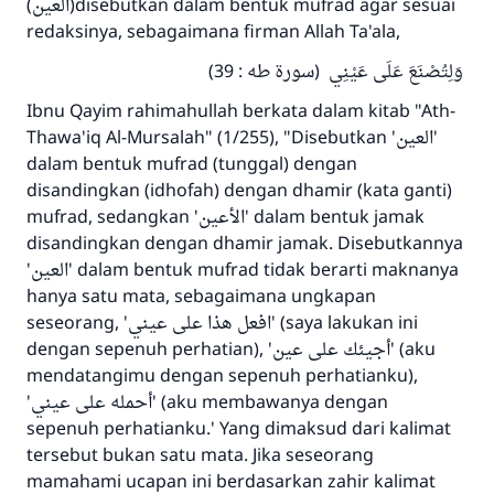
(العين)disebutkan dalam bentuk mufrad agar sesuai
redaksinya, sebagaimana firman Allah Ta'ala,
وَلِتُصْنَعَ عَلَى عَيْنِي (سورة طه : 39)
Ibnu Qayim rahimahullah berkata dalam kitab "Ath-
Thawa'iq Al-Mursalah" (1/255), "Disebutkan 'العين'
dalam bentuk mufrad (tunggal) dengan
disandingkan (idhofah) dengan dhamir (kata ganti)
mufrad, sedangkan 'الأعين' dalam bentuk jamak
disandingkan dengan dhamir jamak. Disebutkannya
'العين' dalam bentuk mufrad tidak berarti maknanya
hanya satu mata, sebagaimana ungkapan
seseorang, 'افعل هذا على عيني' (saya lakukan ini
dengan sepenuh perhatian), 'أجيئك على عين' (aku
mendatangimu dengan sepenuh perhatianku),
'أحمله على عيني' (aku membawanya dengan
sepenuh perhatianku.' Yang dimaksud dari kalimat
tersebut bukan satu mata. Jika seseorang
mamahami ucapan ini berdasarkan zahir kalimat