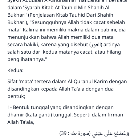
Syekh Abdullah Al-Ghunaiman hafizahullah berkata
dalam 'Syarah Kitab At-Tauhid Min Shahih Al-
Bukhari' (Penjelasan Kitab Tauhid Dari Shahih
Bukhari), "Sesungguhnya Allah tidak cacat sebelah
mata" Kalima ini memiliki makna dalam bab ini, dia
menunjukkan bahwa Allah memiliki dua mata
secara hakiki, karena yang disebut (العور) artinya
salah satu dari kedua matanya cacat, atau hilang
penglihatannya."
Kedua:
Sifat 'mata' tertera dalam Al-Quranul Karim dengan
disandingkan kepada Allah Ta'ala dengan dua
bentuk;
1- Bentuk tunggal yang disandingkan dengan
dhamir (kata ganti) tunggal. Seperti dalam firman
Allah Ta'ala,
وَلِتُصْنَعَ عَلَى عَيْنِي (سورة طه : 39)