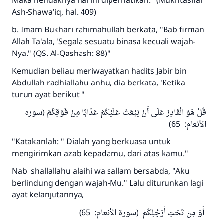
Maka hendaknya hal ini diperhatikan." (Mukhtashar
Ash-Shawa'iq, hal. 409)
b. Imam Bukhari rahimahullah berkata, "Bab firman
Allah Ta'ala, 'Segala sesuatu binasa kecuali wajah-
Nya." (QS. Al-Qashash: 88)"
Jawaban no. 110845
Kemudian beliau meriwayatkan hadits Jabir bin
menyelamatkan pernikahan.
Abdullah radhiallahu anhu, dia berkata, 'Ketika
turun ayat berikut "
Bantu kami dalam memberikan jawaban untuk umat
قُلْ هُوَ الْقَادِرُ عَلَى أَنْ يَبْعَثَ عَلَيْكُمْ عَذَابًا مِنْ فَوْقِكُمْ (سورة
Rasulullah ﷺ bersabda
الأنعام: 65)
"Siapa yang menunjukkan suatu kebaikan,
meka dia akan mendapatkan pahala yang
"Katakanlah: " Dialah yang berkuasa untuk
sama dengan orang yang melakukannya"
mengirimkan azab kepadamu, dari atas kamu."
MUSLIM, 1893
Nabi shallallahu alaihi wa sallam bersabda, "Aku
berlindung dengan wajah-Mu." Lalu diturunkan lagi
ayat kelanjutannya,
Saham
أَوْ مِنْ تَحْتِ أَرْجُلِكُمْ (سورة الأنعام: 65)