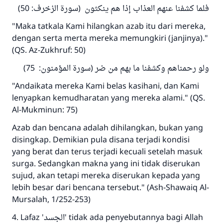
فلما كشفنا عنهم العذاب إذا هم ينكثون (سورة الزخرف: 50)
"Maka tatkala Kami hilangkan azab itu dari mereka,
dengan serta merta mereka memungkiri (janjinya)."
(QS. Az-Zukhruf: 50)
ولو رحمناهم وكشفنا ما بهم من ضر (سورة المؤمنون: 75)
"Andaikata mereka Kami belas kasihani, dan Kami
lenyapkan kemudharatan yang mereka alami." (QS.
Al-Mukminun: 75)
Azab dan bencana adalah dihilangkan, bukan yang
disingkap. Demikian pula disana terjadi kondisi
yang berat dan terus terjadi kecuali setelah masuk
surga. Sedangkan makna yang ini tidak diserukan
sujud, akan tetapi mereka diserukan kepada yang
lebih besar dari bencana tersebut." (Ash-Shawaiq Al-
Mursalah, 1/252-253)
4. Lafaz 'الجسد' tidak ada penyebutannya bagi Allah