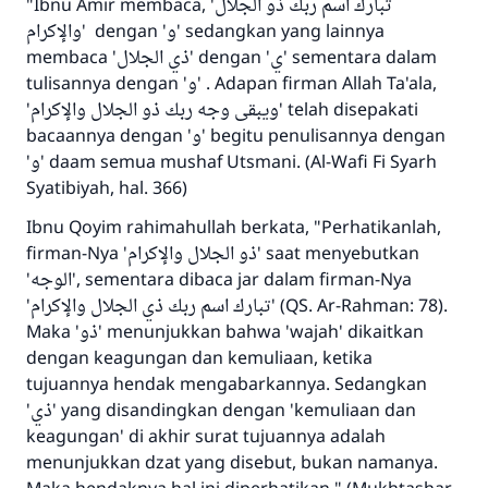
"Ibnu Amir membaca, 'تبارك اسم ربك ذو الجلال
والإكرام' dengan 'و' sedangkan yang lainnya
membaca 'ذي الجلال' dengan 'ي' sementara dalam
tulisannya dengan 'و' . Adapan firman Allah Ta'ala,
'ويبقى وجه ربك ذو الجلال والإكرام' telah disepakati
bacaannya dengan 'و' begitu penulisannya dengan
'و' daam semua mushaf Utsmani. (Al-Wafi Fi Syarh
Syatibiyah, hal. 366)
Ibnu Qoyim rahimahullah berkata, "Perhatikanlah,
firman-Nya 'ذو الجلال والإكرام' saat menyebutkan
'الوجه', sementara dibaca jar dalam firman-Nya
'تبارك اسم ربك ذي الجلال والإكرام' (QS. Ar-Rahman: 78).
Maka 'ذو' menunjukkan bahwa 'wajah' dikaitkan
dengan keagungan dan kemuliaan, ketika
tujuannya hendak mengabarkannya. Sedangkan
'ذي' yang disandingkan dengan 'kemuliaan dan
keagungan' di akhir surat tujuannya adalah
menunjukkan dzat yang disebut, bukan namanya.