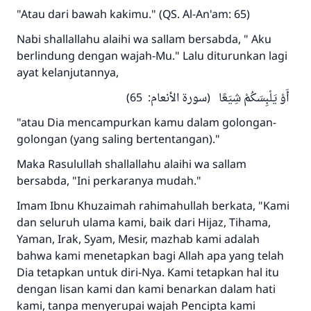
"Atau dari bawah kakimu." (QS. Al-An'am: 65)
Nabi shallallahu alaihi wa sallam bersabda, " Aku
berlindung dengan wajah-Mu." Lalu diturunkan lagi
ayat kelanjutannya,
أَوْ يَلْبِسَكُمْ شِيَعًا (سورة الأنعام: 65)
"atau Dia mencampurkan kamu dalam golongan-
golongan (yang saling bertentangan)."
Maka Rasulullah shallallahu alaihi wa sallam
bersabda, "Ini perkaranya mudah."
Imam Ibnu Khuzaimah rahimahullah berkata, "Kami
dan seluruh ulama kami, baik dari Hijaz, Tihama,
Yaman, Irak, Syam, Mesir, mazhab kami adalah
bahwa kami menetapkan bagi Allah apa yang telah
Dia tetapkan untuk diri-Nya. Kami tetapkan hal itu
dengan lisan kami dan kami benarkan dalam hati
kami, tanpa menyerupai wajah Pencipta kami