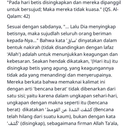
"Pada hari betis disingkapkan dan mereka dipanggil
untuk bersujud; Maka mereka tidak kuasa." (QS. Al-
Qalam: 42)
Sesuai dengan sabdanya, "… Lalu Dia menyingkap
betisnya, maka sujudlah seluruh orang beriman
kepada-Nya…" Bahwa kata 'ساق' dinyatakan dalam
bentuk nakirah (tidak disandingkan dengan lafaz
'Allah') adalah untuk menunjukkan keagungan dan
kebesaran. Seakan hendak dikatakan, '(Hari itu) itu
disingkap betis yang agung, yang keagungannya
tidak ada yang menandingi dan menyerupainya.
Mereka berkata bahwa memaknai kalimat ini
dengan arti 'bencana berat' tidak dibenarkan dari
satu sisi; yaitu karena dalam ungkapan sehari-hari,
ungkapan dengan makna seperti itu (bencana
berat) dikatakan 'كشفت الشدة عن القومط (Bencana
telah hilang dari suatu kaum), bukan dengan kata
'كُشف' (disingkap), sebagaimana firman Allah Ta'ala,