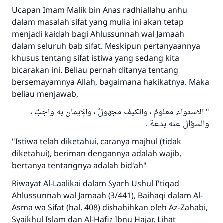
Ucapan Imam Malik bin Anas radhiallahu anhu
dalam masalah sifat yang mulia ini akan tetap
menjadi kaidah bagi Ahlussunnah wal Jamaah
dalam seluruh bab sifat. Meskipun pertanyaannya
khusus tentang sifat istiwa yang sedang kita
bicarakan ini. Beliau pernah ditanya tentang
bersemayamnya Allah, bagaimana hakikatnya. Maka
beliau menjawab,
" الاستواء معلومٌ ، والكيف مجهولٌ ، والإيمان به واجبٌ ،
والسؤال عنه بدعة .
"Istiwa telah diketahui, caranya majhul (tidak
diketahui), beriman dengannya adalah wajib,
bertanya tentangnya adalah bid'ah"
Riwayat Al-Laalikai dalam Syarh Ushul I'tiqad
Ahlussunnah wal Jamaah (3/441), Baihaqi dalam Al-
Asma wa Sifat (hal. 408) dishahihkan oleh Az-Zahabi,
Syaikhul Islam dan Al-Hafiz Ibnu Hajar. Lihat