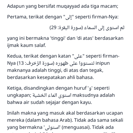
Adapun yang bersifat muqayyad ada tiga macam;
Pertama, terikat dengan "إلى" seperti firman-Nya:
ثم استوى إلى السماء (سورة البقرة: 29)
yang ini bermakna 'tinggi' dan 'di atas' berdasarkan
ijmak kaum salaf.
Kedua, terikat dengan katan "على" seperti firman-
Nya لتستووا على ظهوره (سورة الزخرف: 13) inipun
maknanya adalah tinggi, di atas dan tegak,
berdasarkan kesepatakan ahli bahasa.
Ketiga, disandingkan dengan huruf 'و' seperti
ungkapan; استوى الماء الخشبة maksudnya adalah
bahwa air sudah sejajar dengan kayu.
Inilah makna yang masuk akal berdasarkan ucapan
mereka (dalam bahasa Arab). Tidak ada sama sekali
yang bermakna 'استولى' (menguasai). Tidak ada