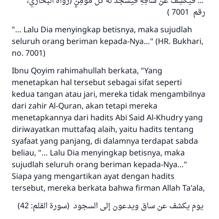
... فَيَكْشِفُ عَنْ سَاقِهِ فَيَسْجُدُ لَهُ كُلُّ مُؤْمِنٍ (رواه البخاري،
رقم 7001 )
"… Lalu Dia menyingkap betisnya, maka sujudlah
seluruh orang beriman kepada-Nya…" (HR. Bukhari,
no. 7001)
Ibnu Qoyim rahimahullah berkata, "Yang
menetapkan hal tersebut sebagai sifat seperti
kedua tangan atau jari, mereka tidak mengambilnya
dari zahir Al-Quran, akan tetapi mereka
menetapkannya dari hadits Abi Said Al-Khudry yang
diriwayatkan muttafaq alaih, yaitu hadits tentang
syafaat yang panjang, di dalamnya terdapat sabda
beliau, "… Lalu Dia menyingkap betisnya, maka
sujudlah seluruh orang beriman kepada-Nya…"
Siapa yang mengartikan ayat dengan hadits
tersebut, mereka berkata bahwa firman Allah Ta'ala,
يوم يكشف عن ساق ويدعون إلى السجود (سورة القلم: 42)