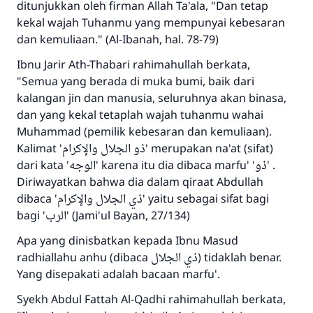
ditunjukkan oleh firman Allah Ta'ala, "Dan tetap
kekal wajah Tuhanmu yang mempunyai kebesaran
dan kemuliaan." (Al-Ibanah, hal. 78-79)
Ibnu Jarir Ath-Thabari rahimahullah berkata,
"Semua yang berada di muka bumi, baik dari
kalangan jin dan manusia, seluruhnya akan binasa,
dan yang kekal tetaplah wajah tuhanmu wahai
Muhammad (pemilik kebesaran dan kemuliaan).
Kalimat 'ذو الجلال والإكرام' merupakan na'at (sifat)
dari kata 'الوجه' karena itu dia dibaca marfu' 'ذو' .
Diriwayatkan bahwa dia dalam qiraat Abdullah
dibaca 'ذي الجلال والإكرام' yaitu sebagai sifat bagi
bagi 'الرب' (Jami'ul Bayan, 27/134)
Apa yang dinisbatkan kepada Ibnu Masud
radhiallahu anhu (dibaca ذي الجلال) tidaklah benar.
Yang disepakati adalah bacaan marfu'.
Syekh Abdul Fattah Al-Qadhi rahimahullah berkata,