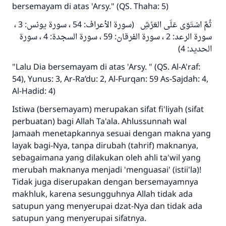
bersemayam di atas 'Arsy." (QS. Thaha: 5)
ثُمَّ اسْتَوَى عَلَى العَرْشِ (سورة الأعراف: 54 ، سورة يونس: 3 ،
سورة الرعد: 2 ، سورة الفرقان: 59 ، سورة السجدة: 4 ، سورة
الحديد: 4)
"Lalu Dia bersemayam di atas 'Arsy. " (QS. Al-A'raf:
54), Yunus: 3, Ar-Ra’du: 2, Al-Furqan: 59 As-Sajdah: 4,
Al-Hadid: 4)
Istiwa (bersemayam) merupakan sifat fi'liyah (sifat
perbuatan) bagi Allah Ta'ala. Ahlussunnah wal
Jamaah menetapkannya sesuai dengan makna yang
layak bagi-Nya, tanpa dirubah (tahrif) maknanya,
sebagaimana yang dilakukan oleh ahli ta'wil yang
merubah maknanya menjadi 'menguasai' (istii'la)!
Tidak juga diserupakan dengan bersemayamnya
makhluk, karena sesungguhnya Allah tidak ada
satupun yang menyerupai dzat-Nya dan tidak ada
satupun yang menyerupai sifatnya.