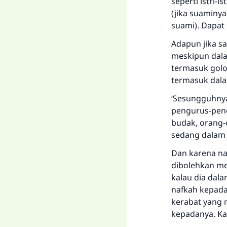
seperti istri-i
(jika suaminya
suami). Dapat 
Adapun jika san
meskipun dala
termasuk golo
termasuk dalam
‘Sesungguhnya 
pengurus-peng
budak, orang-
sedang dalam p
Dan karena n
dibolehkan me
kalau dia dal
nafkah kepada
kerabat yang 
kepadanya. Ka