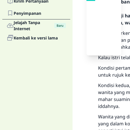
Kirim Pertanyaan
Teks Jawaban
Penyimpanan
Segala puji 
Rasulullah, w
Jelajah Tanpa
Baru
Internet
Tidak diperke
Kembali ke versi lama
kesepakatan p
miskin. Silahk
Kalau istri tel
Kondisi pertam
untuk rujuk k
Kondisi kedua,
wanita yang m
mahar suaminya
iddahnya.
Wanita yang di
yang dalam ko