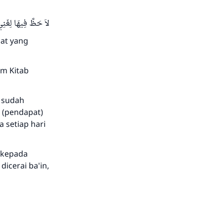
لاَ حَظَّ فِيهَا لِغَنِي
uat yang
am Kitab
a sudah
t (pendapat)
 setiap hari
 kepada
dicerai ba'in,