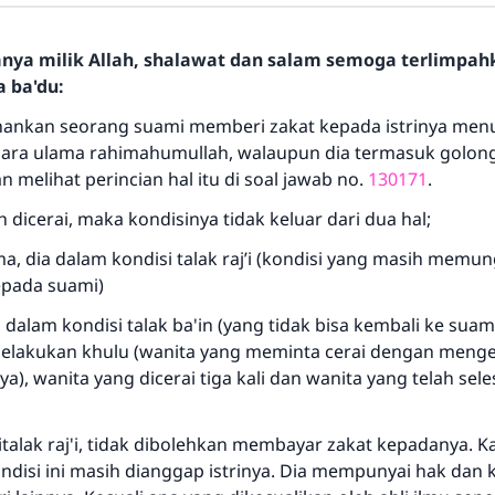
hanya milik Allah, shalawat dan salam semoga terlimpa
a ba'du:
nankan seorang suami memberi zakat kepada istrinya men
ara ulama rahimahumullah, walaupun dia termasuk golong
an melihat perincian hal itu di soal jawab no.
130171
.
ah dicerai, maka kondisinya tidak keluar dari dua hal;
a, dia dalam kondisi talak raj’i (kondisi yang masih memu
epada suami)
 dalam kondisi talak ba'in (yang tidak bisa kembali ke suami
elakukan khulu (wanita yang meminta cerai dengan meng
), wanita yang dicerai tiga kali dan wanita yang telah sel
talak raj'i, tidak dibolehkan membayar zakat kepadanya. K
ndisi ini masih dianggap istrinya. Dia mempunyai hak dan 