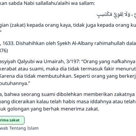
an sabda Nabi sallallahu’alaihi wa sallam:
Saham
ٍّ ، وَلَا لِقَوِيٍّ مُكْتَسِبٍ
gian (zakat) kepada orang kaya, tidak juga kepada orang k
”
, 1633. Dishahihkan oleh Syekh Al-Albany rahimahullah dal
876)
asyiyah Qalyubi wa Umairah, 3/197: “Orang yang nafkahny
 kerabat atau suami, maka dia tidak termasuk fakir menuru
Karena dia tidak membutuhkan. Seperti orang yang berkerja
butuhannya.”
a, bahwa seorang suami dibolehkan memberikan zakatnya
 yang diceraikan kalau telah habis masa iddahnya atau telah 
asuk golongan yang berhak menerima zakat.
rima zakat
awab Tentang Islam