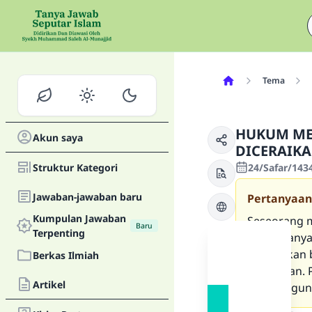
Tema
HUKUM MEM
Akun saya
DICERAIK
Struktur Kategori
24/Safar/1434
Jawaban-jawaban baru
Pertanyaan
Kumpulan Jawaban
Seseorang m
Baru
Terpenting
bersamanya.
dibolehkan 
Berkas Ilmiah
diceraikan.
Artikel
menanggun