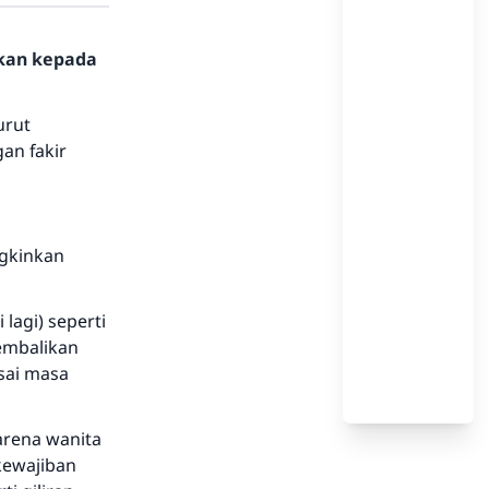
hkan kepada
urut
an fakir
ngkinkan
 lagi) seperti
embalikan
esai masa
arena wanita
kewajiban