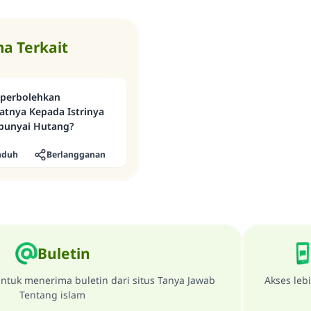
a Terkait
iperbolehkan
tnya Kepada Istrinya
punyai Hutang?
nduh
Berlangganan
Buletin
ntuk menerima buletin dari situs Tanya Jawab
Akses leb
Tentang islam