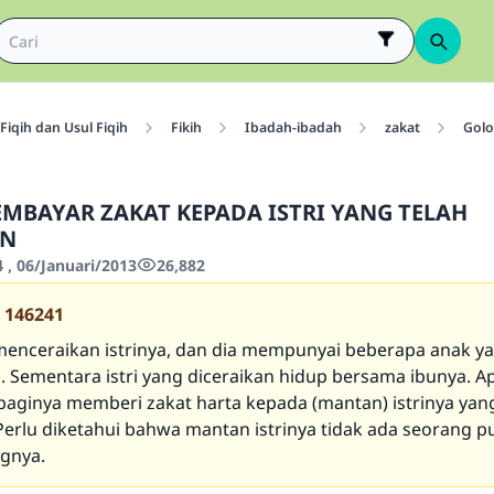
Fiqih dan Usul Fiqih
Fikih
Ibadah-ibadah
zakat
Golo
BAYAR ZAKAT KEPADA ISTRI YANG TELAH
AN
 , 06/Januari/2013
26,882
146241
enceraikan istrinya, dan dia mempunyai beberapa anak ya
 Sementara istri yang diceraikan hidup bersama ibunya. A
baginya memberi zakat harta kepada (mantan) istrinya yang
 Perlu diketahui bahwa mantan istrinya tidak ada seorang 
gnya.