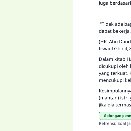
Juga berdasark
“Tidak ada ba
dapat bekerja.
(HR. Abu Daud
Irwaul Gholil, 
Dalam kitab H
dicukupi oleh
yang terkuat. 
mencukupi ke
Kesimpulanny
(mantan) istri
jika dia term
Golongan pene
Refrensi
:
Soal J