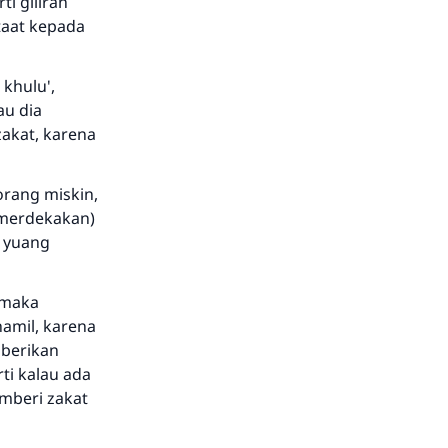
ti giliran
 taat kepada
 khulu',
au dia
akat, karena
orang miskin,
emerdekakan)
a yuang
 maka
hamil, karena
mberikan
ti kalau ada
mberi zakat