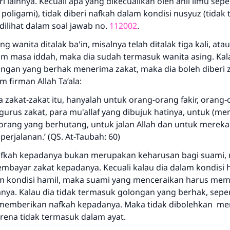
stri lainnya. Kecuali apa yang dikecualikan oleh ahli ilmu seper
 poligami), tidak diberi nafkah dalam kondisi nusyuz (tidak
dilihat dalam soal jawab no.
112002
.
g wanita ditalak ba'in, misalnya telah ditalak tiga kali, atau
m masa iddah, maka dia sudah termasuk wanita asing. Kal
ngan yang berhak menerima zakat, maka dia boleh diberi z
 firman Allah Ta’ala:
Jawaban no. 110845 menyelamatkan
zakat-zakat itu, hanyalah untuk orang-orang fakir, orang-
pernikahan.
urus zakat, para mu'allaf yang dibujuk hatinya, untuk (m
orang yang berhutang, untuk jalan Allah dan untuk merek
erjalanan.’ (QS. At-Taubah: 60)
Bantu kami dalam memberikan jawaban untuk umat
afkah kepadanya bukan merupakan keharusan bagi suami,
Rasulullah ﷺ bersabda
mbayar zakat kepadanya. Kecuali kalau dia dalam kondisi 
"Siapa yang menunjukkan suatu kebaikan, meka dia akan
mendapatkan pahala yang sama dengan orang yang
am kondisi hamil, maka suami yang menceraikan harus me
melakukannya"
nya. Kalau dia tidak termasuk golongan yang berhak, seper
memberikan nafkah kepadanya. Maka tidak dibolehkan me
MUSLIM, 1893
rena tidak termasuk dalam ayat.