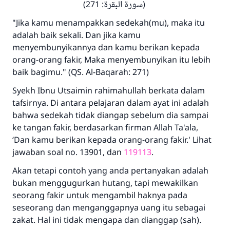
(سورة البقرة: 271)
"Jika kamu menampakkan sedekah(mu), maka itu
adalah baik sekali. Dan jika kamu
menyembunyikannya dan kamu berikan kepada
orang-orang fakir, Maka menyembunyikan itu lebih
baik bagimu." (QS. Al-Baqarah: 271)
Syekh Ibnu Utsaimin rahimahullah berkata dalam
tafsirnya. Di antara pelajaran dalam ayat ini adalah
bahwa sedekah tidak diangap sebelum dia sampai
ke tangan fakir, berdasarkan firman Allah Ta'ala,
‘Dan kamu berikan kepada orang-orang fakir.' Lihat
jawaban soal no. 13901, dan
119113
.
Akan tetapi contoh yang anda pertanyakan adalah
Jawaban no. 110845
bukan menggugurkan hutang, tapi mewakilkan
seorang fakir untuk mengambil haknya pada
menyelamatkan pernikahan.
seseorang dan menganggapnya uang itu sebagai
zakat. Hal ini tidak mengapa dan dianggap (sah).
Bantu kami dalam memberikan jawaban untuk umat