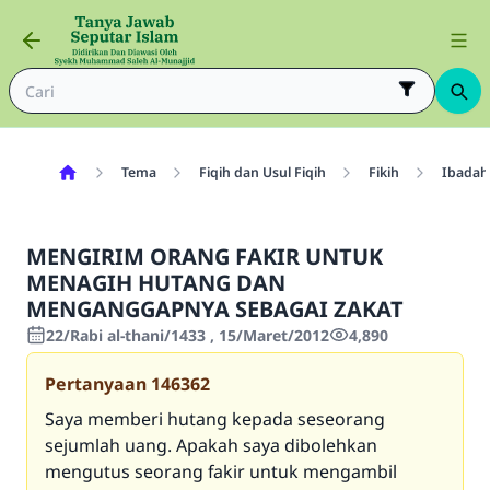
Tema
Fiqih dan Usul Fiqih
Fikih
Ibadah
MENGIRIM ORANG FAKIR UNTUK
MENAGIH HUTANG DAN
MENGANGGAPNYA SEBAGAI ZAKAT
22/Rabi al-thani/1433 , 15/Maret/2012
4,890
Pertanyaan
146362
Saya memberi hutang kepada seseorang
sejumlah uang. Apakah saya dibolehkan
mengutus seorang fakir untuk mengambil