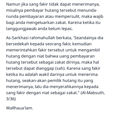
Namun jika sang fakir tidak dapat menerimanya,
Rasulullah ﷺ bersabda
misalnya pembayar hutang tersebut menunda-
"Siapa yang menunjukkan suatu kebaikan,
nunda pembayaran atau mempersulit, maka wajib
meka dia akan mendapatkan pahala yang
bagi anda mengeluarkan zakat. Karena ketika itu
sama dengan orang yang melakukannya"
tanggungjawab anda belum lepas.
MUSLIM, 1893
As-Sarkhasi rahimahullah berkata, 'Seandainya dia
bersedekah kepada seorang fakir, kemudian
memerintahkan fakir tersebut untuk mengambil
Saham
hutang dengan niat bahwa uang pembayaran
hutang tersebut sebagai zakat dirinya, maka hal
tersebut dapat dianggap (sah). Karena sang fakir
ketika itu adalah wakil darinya untuk menerima
hutang, seakan-akan pemilik hutang itu yang
menerimanya, lalu dia menyerahkannya kepada
sang fakir dengan niat sebagai zakat." (Al-Mabsuth,
3/36)
Wallhaua'lam.