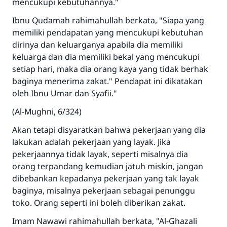
mencukupi kebutuhannya."
Ibnu Qudamah rahimahullah berkata, "Siapa yang
memiliki pendapatan yang mencukupi kebutuhan
dirinya dan keluarganya apabila dia memiliki
keluarga dan dia memiliki bekal yang mencukupi
setiap hari, maka dia orang kaya yang tidak berhak
baginya menerima zakat." Pendapat ini dikatakan
oleh Ibnu Umar dan Syafii."
(Al-Mughni, 6/324)
Jawaban no. 110845
Akan tetapi disyaratkan bahwa pekerjaan yang dia
menyelamatkan pernikahan.
lakukan adalah pekerjaan yang layak. Jika
pekerjaannya tidak layak, seperti misalnya dia
Bantu kami dalam memberikan jawaban untuk umat
orang terpandang kemudian jatuh miskin, jangan
dibebankan kepadanya pekerjaan yang tak layak
Rasulullah ﷺ bersabda
baginya, misalnya pekerjaan sebagai penunggu
"Siapa yang menunjukkan suatu kebaikan,
toko. Orang seperti ini boleh diberikan zakat.
meka dia akan mendapatkan pahala yang
sama dengan orang yang melakukannya"
Imam Nawawi rahimahullah berkata, "Al-Ghazali