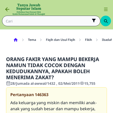
Tema
Fiqih dan Usul Fiqih
Fikih
Ibadah
ORANG FAKIR YANG MAMPU BEKERJA
NAMUN TIDAK COCOK DENGAN
KEDUDUKANNYA, APAKAH BOLEH
MENERIMA ZAKAT?
28/Jumada al-awwal/1432 , 02/Mei/2011
15,755
Pertanyaan
146363
Ada keluarga yang miskin dan memiliki anak-
anak yang sudah besar dan mampu bekerja,