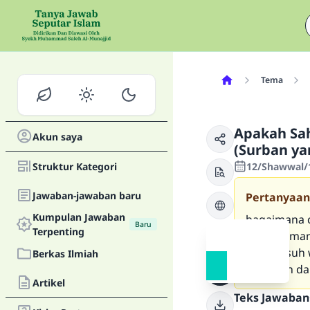
Tema
Apakah Sa
Akun saya
(Surban ya
Struktur Kategori
12/Shawwal/1
Jawaban-jawaban baru
Pertanyaan
Kumpulan Jawaban
bagaimana 
Baru
Terpenting
wajah diman
membasuh wa
Berkas Ilmiah
kesulitan d
Artikel
Teks Jawaban