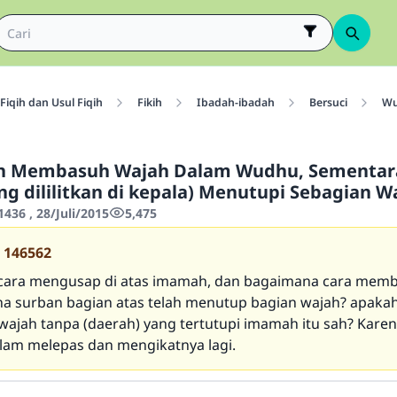
Fiqih dan Usul Fiqih
Fikih
Ibadah-ibadah
Bersuci
W
h Membasuh Wajah Dalam Wudhu, Sementa
ng dililitkan di kepala) Menutupi Sebagian 
436 , 28/Juli/2015
5,475
146562
cara mengusap di atas imamah, dan bagaimana cara mem
a surban bagian atas telah menutup bagian wajah? apaka
jah tanpa (daerah) yang tertutupi imamah itu sah? Karen
alam melepas dan mengikatnya lagi.