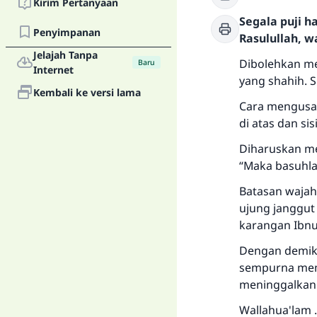
Kirim Pertanyaan
Segala puji 
Penyimpanan
Rasulullah, w
Jelajah Tanpa
Dibolehkan me
Baru
Internet
yang shahih. S
Kembali ke versi lama
Cara mengusap
di atas dan si
Diharuskan me
“Maka basuhla
Batasan wajah
ujung janggut 
karangan Ibnu
Dengan demiki
sempurna mem
meninggalkan 
Wallahua'lam .