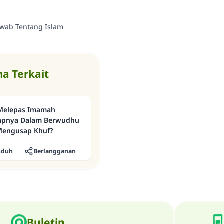
MUSLIM, 1893
awab Tentang Islam
Saham
a Terkait
Melepas Imamah
apnya Dalam Berwudhu
Mengusap Khuf?
nduh
Berlangganan
Buletin