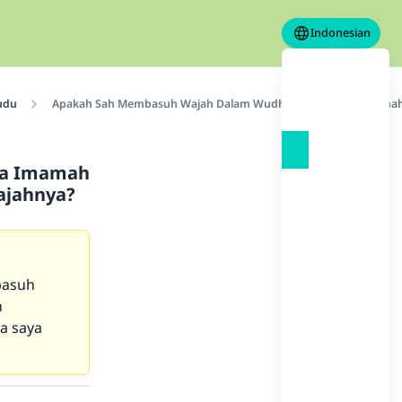
Indonesian
udu
Apakah Sah Membasuh Wajah Dalam Wudhu, Sementara Imamah (Su
ra Imamah
Wajahnya?
basuh
h
a saya