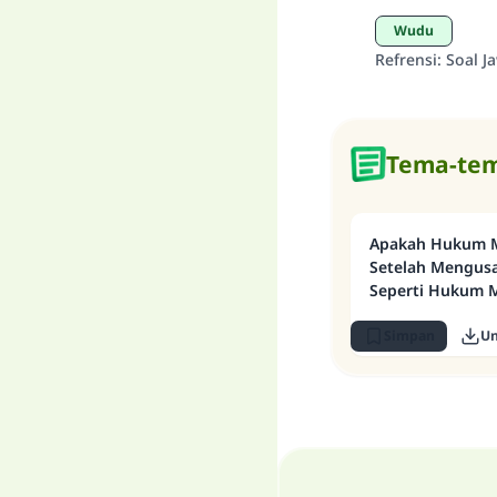
Wudu
Refrensi
:
Soal J
Tema-tem
Apakah Hukum 
Setelah Mengus
Seperti Hukum 
Simpan
U