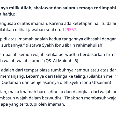
hanya milik Allah, shalawat dan salam semoga terlimpa
a ba'du:
ngusap di atas imamah. Karena ada ketetapan hal itu dal
ilahkan dilihat jawaban soal no.
129557
.
 di atas imamah adalah kedua tangannya dibasahi dengan 
si surbannya.” (Fatawa Syekh Ibnu Jibrin rahimahullah)
mbasuh semua wajah ketika berwudhu berdasarkan firman 
Jawaban no. 110845 menyelamatkan
h wajah-wajah kamu.” (QS. Al-Maidah: 6)
pernikahan.
 adalah dari tempat biasa tumbuhnya rambut atau atas da
memanjang. Lebarnya dari telinga ke teling. (Silahkan melih
Bantu kami dalam memberikan jawaban untuk umat
 Qudamah dan penjelasannya oleh Syekh Ibnu Utsaimin)
Rasulullah ﷺ bersabda
an, maka imamah harus dibuka dan diangkat dari wajah a
"Siapa yang menunjukkan suatu kebaikan, meka dia akan
basuh wajah dalam berwudhu. Tidak sah membasuh waj
mendapatkan pahala yang sama dengan orang yang
apa yang tertutupi oleh imamah.
melakukannya"