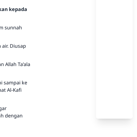
hkan kepada
am sunnah
air. Diusap
Allah Ta’ala
hi sampai ke
at Al-Kafi
gar
ah dengan