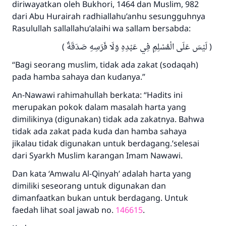
diriwayatkan oleh Bukhori, 1464 dan Muslim, 982
dari Abu Hurairah radhiallahu’anhu sesungguhnya
Rasulullah sallallahu’alaihi wa sallam bersabda:
( لَيْسَ عَلَى الْمُسْلِمِ فِي عَبْدِهِ وَلَا فَرَسِهِ صَدَقَةٌ )
“Bagi seorang muslim, tidak ada zakat (sodaqah)
pada hamba sahaya dan kudanya.”
An-Nawawi rahimahullah berkata: “Hadits ini
merupakan pokok dalam masalah harta yang
dimilikinya (digunakan) tidak ada zakatnya. Bahwa
tidak ada zakat pada kuda dan hamba sahaya
jikalau tidak digunakan untuk berdagang.’selesai
dari Syarkh Muslim karangan Imam Nawawi.
Dan kata ‘Amwalu Al-Qinyah’ adalah harta yang
dimiliki seseorang untuk digunakan dan
dimanfaatkan bukan untuk berdagang. Untuk
faedah lihat soal jawab no.
146615
.