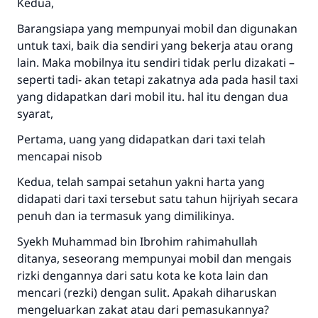
Kedua,
Barangsiapa yang mempunyai mobil dan digunakan
untuk taxi, baik dia sendiri yang bekerja atau orang
lain. Maka mobilnya itu sendiri tidak perlu dizakati –
seperti tadi- akan tetapi zakatnya ada pada hasil taxi
yang didapatkan dari mobil itu. hal itu dengan dua
syarat,
Jawaban no. 110845
Pertama, uang yang didapatkan dari taxi telah
menyelamatkan pernikahan.
mencapai nisob
Bantu kami dalam memberikan jawaban untuk umat
Kedua, telah sampai setahun yakni harta yang
didapati dari taxi tersebut satu tahun hijriyah secara
Rasulullah ﷺ bersabda
penuh dan ia termasuk yang dimilikinya.
"Siapa yang menunjukkan suatu kebaikan,
meka dia akan mendapatkan pahala yang
Syekh Muhammad bin Ibrohim rahimahullah
sama dengan orang yang melakukannya"
ditanya, seseorang mempunyai mobil dan mengais
rizki dengannya dari satu kota ke kota lain dan
MUSLIM, 1893
mencari (rezki) dengan sulit. Apakah diharuskan
mengeluarkan zakat atau dari pemasukannya?