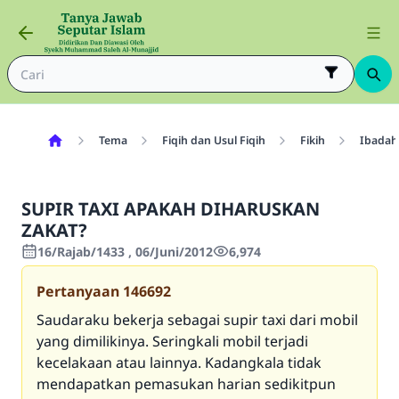
Tema
Fiqih dan Usul Fiqih
Fikih
Ibadah
SUPIR TAXI APAKAH DIHARUSKAN
ZAKAT?
16/Rajab/1433 , 06/Juni/2012
6,974
Pertanyaan
146692
Saudaraku bekerja sebagai supir taxi dari mobil
yang dimilikinya. Seringkali mobil terjadi
kecelakaan atau lainnya. Kadangkala tidak
mendapatkan pemasukan harian sedikitpun