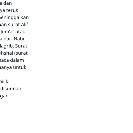
pa dan
ya terus
 meninggalkan
an surat Alif
 Jum’at atau
a dari Nabi
Magrib. Surat
shshal (surat
ibaca dalam
enanya untuk
liki
 disunnah
ngan