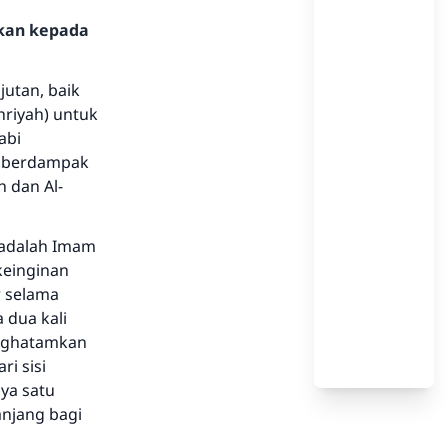
hkan kepada
utan, baik
hriyah) untuk
abi
tu berdampak
 dan Al-
 adalah Imam
rkeinginan
r selama
dua kali
enghatamkan
i sisi
ya satu
anjang bagi