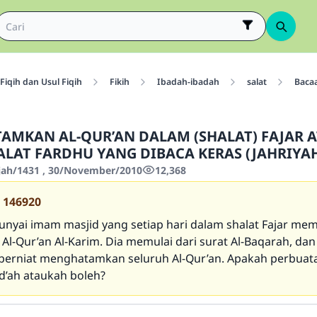
Fiqih dan Usul Fiqih
Fikih
Ibadah-ibadah
salat
Bacaa
MKAN AL-QUR’AN DALAM (SHALAT) FAJAR 
LAT FARDHU YANG DIBACA KERAS (JAHRIYA
jjah/1431 , 30/November/2010
12,368
146920
yai imam masjid yang setiap hari dalam shalat Fajar me
Al-Qur’an Al-Karim. Dia memulai dari surat Al-Baqarah, da
ia berniat menghatamkan seluruh Al-Qur’an. Apakah perbuat
d’ah ataukah boleh?