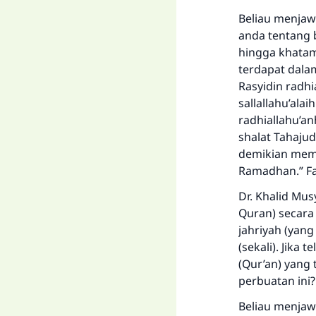
Beliau menjaw
anda tentang b
hingga khatam
terdapat dalam
Rasyidin radh
sallallahu’ala
radhiallahu’a
shalat Tahajud
demikian memu
Ramadhan.” Fa
Dr. Khalid Mus
Quran) secara
jahriyah (yan
(sekali). Jik
(Qur’an) yang 
perbuatan ini?
Beliau menjaw