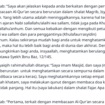
ab: “Saya akan jelaskan kepada anda berkaitan dengan pe
acaan Al-Qur’an secara berurutan dalam shalat Magrib, Isy
. Yang lebih utama adalah meninggalkannya, karena hal te
Jawaban no. 110845 menyelamatkan
 ajaran Nabi sallallahu’alaihi wa sallam, tidak juga pada Kh
iallahu’anhum. Dan semua kebaikan dengan mengikuti petu
pernikahan.
ihi wa sallam dan para penggantinya (Khulafaurrasyidin)
nhum. Kalau sekiranya mudah bagi anda untuk menghatam
Bantu kami dalam memberikan jawaban untuk umat
, maka hal itu lebih baik bagi anda di dunia dan akhirat. D
Rasulullah ﷺ bersabda
ngkinkan bagi anda, insyaallah, menghatamkan berulang 
"Siapa yang menunjukkan suatu kebaikan, meka dia akan
tawa Syekh Ibnu Baz, 12/145.
mendapatkan pahala yang sama dengan orang yang
yaiqih rahimahullah ditanya: “Saya imam Masjid, dan saya 
melakukannya"
 berurutan untuk menghatamkan secara sempurna dalam s
MUSLIM, 1893
g dibaca secara keras). Saya meghatamkannya setiap empat
a telah khatam, saya melakukan qunut dengan membaca doa
tidak panjang. Hal itu (saya lakukan) dalam shalat Fajar. A
Saham
ab: “Pertama, terkait dengan membacaan Al-Qur’an secara