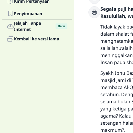
Kirim Pertanyaan
Segala puji 
Penyimpanan
Rasulullah, w
Jelajah Tanpa
Tidak layak b
Baru
Internet
dalam shalat f
Kembali ke versi lama
menghatamkan 
sallallahu’ala
meninggalkan 
Insan pada shal
Syekh Ibnu Ba
masjid Jami di
membaca Al-Qu
setahun. Deng
selama bulan 
yang ketiga p
agama? Kalau 
setengah halam
makmum?.