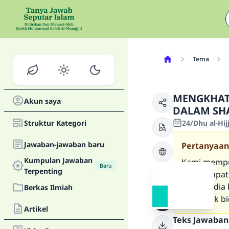
Tema
MENGKHATA
Akun saya
DALAM SHA
Struktur Kategori
24/Dhu al-Hi
Jawaban-jawaban baru
Pertanyaan
Kumpulan Jawaban
Kami mempun
Baru
Terpenting
seperempat 
cara ini, d
Berkas Ilmiah
termasuk bi
Artikel
Teks Jawaban