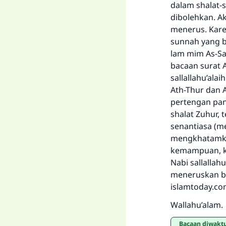
dalam shalat-s
dibolehkan. A
menerus. Kare
sunnah yang be
lam mim As-Sajd
bacaan surat A
sallallahu’ala
Ath-Thur dan A
pertengan panj
shalat Zuhur,
senantiasa (me
mengkhatamkan
kemampuan, k
Nabi sallallah
meneruskan ba
islamtoday.co
Wallahu’alam.
Bacaan diwaktu