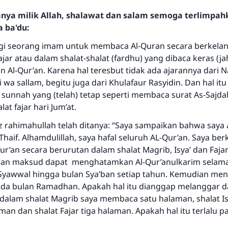
hanya milik Allah, shalawat dan salam semoga terlimpa
a ba'du:
agi seorang imam untuk membaca Al-Quran secara berkelanj
ajar atau dalam shalat-shalat (fardhu) yang dibaca keras (ja
Al-Qur’an. Karena hal teresbut tidak ada ajarannya dari N
ihi wa sallam, begitu juga dari Khulafaur Rasyidin. Dan hal i
sunnah yang (telah) tetap seperti membaca surat As-Sajdah
at fajar hari Jum’at.
z rahimahullah telah ditanya: “Saya sampaikan bahwa saya
 Thaif. Alhamdulillah, saya hafal seluruh AL-Qur’an. Saya be
r’an secara berurutan dalam shalat Magrib, Isya’ dan Faja
an maksud dapat menghatamkan Al-Qur’anulkarim selama 
Syawwal hingga bulan Sya’ban setiap tahun. Kemudian m
ada bulan Ramadhan. Apakah hal itu dianggap melanggar dar
dalam shalat Magrib saya membaca satu halaman, shalat Is
an dan shalat Fajar tiga halaman. Apakah hal itu terlalu p