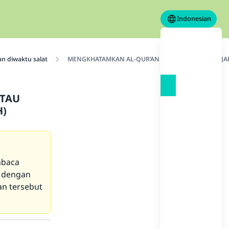
Indonesian
n diwaktu salat
MENGKHATAMKAN AL-QUR’AN DALAM (SHALAT) FAJAR
ATAU
H)
mbaca
n dengan
an tersebut