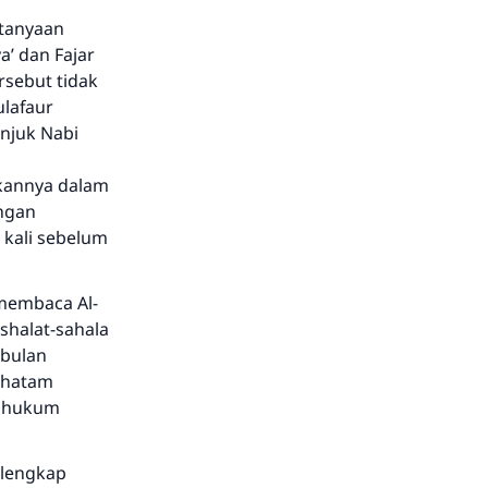
rtanyaan
a’ dan Fajar
rsebut tidak
ulafaur
njuk Nabi
kannya dalam
engan
kali sebelum
(membaca Al-
halat-sahala
 bulan
 khatam
pa hukum
 lengkap