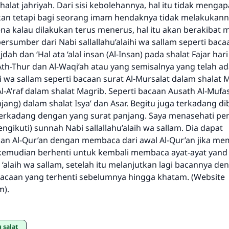
halat jahriyah. Dari sisi kebolehannya, hal itu tidak menga
kan tetapi bagi seorang imam hendaknya tidak melakukann
na kalau dilakukan terus menerus, hal itu akan berakibat
rsumber dari Nabi sallallahu’alaihi wa sallam seperti bacaa
ah dan ‘Hal ata ‘alal insan (Al-Insan) pada shalat Fajar hari
th-Thur dan Al-Waqi’ah atau yang semisalnya yang telah ad
ihi wa sallam seperti bacaan surat Al-Mursalat dalam shalat 
l-A’raf dalam shalat Magrib. Seperti bacaan Ausath Al-Mufa
ang) dalam shalat Isya’ dan Asar. Begitu juga terkadang d
 terkadang dengan yang surat panjang. Saya menasehati p
ngikuti) sunnah Nabi sallallahu’alaih wa sallam. Dia dapat
 Al-Qur’an dengan membaca dari awal Al-Qur’an jika memi
emudian berhenti untuk kembali membaca ayat-ayat yand
u ‘alaih wa sallam, setelah itu melanjutkan lagi bacannya de
caan yang terhenti sebelumnya hingga khatam. (Website
m).
 salat