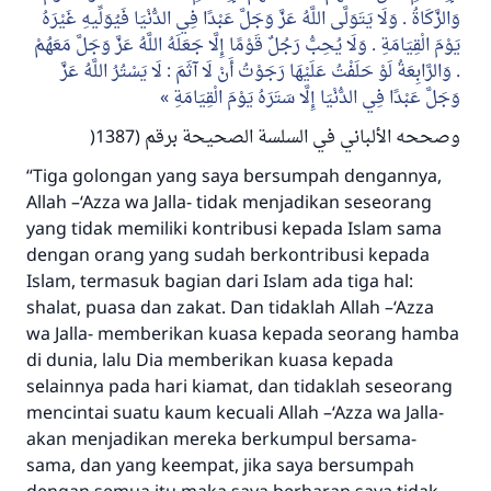
وَالزَّكَاةُ . وَلَا يَتَوَلَّى اللَّهُ عَزَّ وَجَلَّ عَبْدًا فِي الدُّنْيَا فَيُوَلِّيهِ غَيْرَهُ
يَوْمَ الْقِيَامَةِ . وَلَا يُحِبُّ رَجُلٌ قَوْمًا إِلَّا جَعَلَهُ اللَّهُ عَزَّ وَجَلَّ مَعَهُمْ
. وَالرَّابِعَةُ لَوْ حَلَفْتُ عَلَيْهَا رَجَوْتُ أَنْ لَا آثَمَ : لَا يَسْتُرُ اللَّهُ عَزَّ
وَجَلَّ عَبْدًا فِي الدُّنْيَا إِلَّا سَتَرَهُ يَوْمَ الْقِيَامَةِ
وصححه الألباني في السلسة الصحيحة برقم (1387(
“Tiga golongan yang saya bersumpah dengannya,
Allah –‘Azza wa Jalla- tidak menjadikan seseorang
yang tidak memiliki kontribusi kepada Islam sama
dengan orang yang sudah berkontribusi kepada
Islam, termasuk bagian dari Islam ada tiga hal:
shalat, puasa dan zakat. Dan tidaklah Allah –‘Azza
wa Jalla- memberikan kuasa kepada seorang hamba
di dunia, lalu Dia memberikan kuasa kepada
selainnya pada hari kiamat, dan tidaklah seseorang
mencintai suatu kaum kecuali Allah –‘Azza wa Jalla-
akan menjadikan mereka berkumpul bersama-
Jawaban no. 110845
sama, dan yang keempat, jika saya bersumpah
menyelamatkan pernikahan.