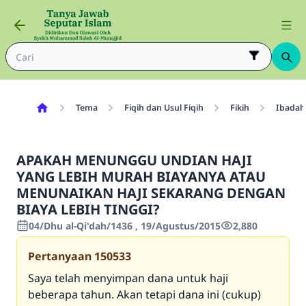
Tema
Fiqih dan Usul Fiqih
Fikih
Ibadah
APAKAH MENUNGGU UNDIAN HAJI
YANG LEBIH MURAH BIAYANYA ATAU
MENUNAIKAN HAJI SEKARANG DENGAN
BIAYA LEBIH TINGGI?
04/Dhu al-Qi'dah/1436 , 19/Agustus/2015
2,880
Pertanyaan
150533
Saya telah menyimpan dana untuk haji
beberapa tahun. Akan tetapi dana ini (cukup)