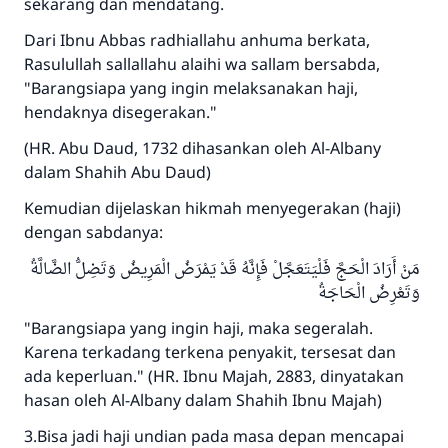
sekarang dan mendatang.
Dari Ibnu Abbas radhiallahu anhuma berkata,
Rasulullah sallallahu alaihi wa sallam bersabda,
"Barangsiapa yang ingin melaksanakan haji,
hendaknya disegerakan."
(HR. Abu Daud, 1732 dihasankan oleh Al-Albany
dalam Shahih Abu Daud)
Kemudian dijelaskan hikmah menyegerakan (haji)
dengan sabdanya:
مَنْ أَرَادَ الْحَجَّ فَلْيَتَعَجَّلْ فَإِنَّهُ قَدْ يَمْرَضُ الْمَرِيضُ وَتَضِلُّ الضَّالَّةُ
وَتَعْرِضُ الْحَاجَةُ
"Barangsiapa yang ingin haji, maka segeralah.
Karena terkadang terkena penyakit, tersesat dan
ada keperluan." (HR. Ibnu Majah, 2883, dinyatakan
hasan oleh Al-Albany dalam Shahih Ibnu Majah)
3.Bisa jadi haji undian pada masa depan mencapai