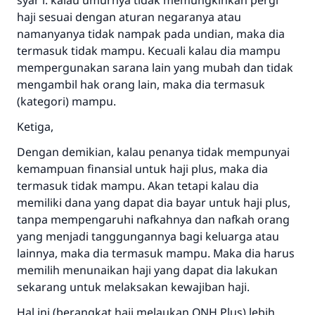
syar’i. kalau umurnya tidak memungkinkan pergi
haji sesuai dengan aturan negaranya atau
namanyanya tidak nampak pada undian, maka dia
termasuk tidak mampu. Kecuali kalau dia mampu
mempergunakan sarana lain yang mubah dan tidak
mengambil hak orang lain, maka dia termasuk
(kategori) mampu.
Ketiga,
Dengan demikian, kalau penanya tidak mempunyai
kemampuan finansial untuk haji plus, maka dia
termasuk tidak mampu. Akan tetapi kalau dia
memiliki dana yang dapat dia bayar untuk haji plus,
tanpa mempengaruhi nafkahnya dan nafkah orang
Jawaban no. 110845
yang menjadi tanggungannya bagi keluarga atau
menyelamatkan pernikahan.
lainnya, maka dia termasuk mampu. Maka dia harus
memilih menunaikan haji yang dapat dia lakukan
Bantu kami dalam memberikan jawaban untuk umat
sekarang untuk melaksakan kewajiban haji.
Rasulullah ﷺ bersabda
Hal ini (berangkat haji melaukan ONH Plus) lebih