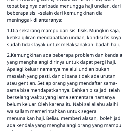
"Siapa yang menunjukkan suatu kebaikan,
tepat baginya daripada menungga haji undian, dari
meka dia akan mendapatkan pahala yang
beberapa sisi –selain dari kemungkinan dia
sama dengan orang yang melakukannya"
meninggal- di antaranya:
MUSLIM, 1893
1.Dia sekarang mampu dari sisi fisik. Mungkin saja,
ketika giliran mendapatkan undian, kondisi fisiknya
sudah tidak layak untuk melaksanakan ibadah haji.
Saham
2.Kemungkinan ada beberapa problem dan kendala
yang menghalangi dirinya untuk dapat pergi haji.
Apalagi keluar namanya melalui undian bukan
masalah yang pasti, dan di sana tidak ada urutan
atau gentian. Setiap orang yang mendaftar sama-
sama bisa mendapatkannya. Bahkan bisa jadi telah
berselang waktu yang lama sementara namanya
belum keluar. Oleh karena itu Nabi sallallahu alaihi
wa sallam memerintahkan untuk segera
menunaikan haji. Beliau memberi alasan, boleh jadi
ada kendala yang menghalangi orang yang mampu