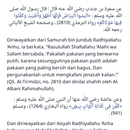
عن سمرة بن جندب رضي الله عنه قال : قال رسول الله صلى
الله عليه وسلم :
الْبَسُوا الْبَيَاضَ فَإِنَّهَا أَطْهَرُ وَأَطْيَبُ وَكَفِّنُوا
فِيهَا مَوْتَاكُمْ
رواه الترمذي (2810) ، وصححه الشيخ الألباني
رحمه الله.
Diriwayatkan dari Samurah bin Jundub
Radhiyallahu
‘Anhu,
ia berkata, “Rasulullah
Shallallahu ‘Alaihi wa
Sallam
bersabda, ‘
Pakailah pakaian yang berwarna
putih, karena sesungguhnya pakaian putih adalah
pakaian yang paling bersih dan bagus. Dan
pergunakanlah untuk mengkafani jenazah kalian.’”
(QS. At-Tirmidzi, no. 2810 dan dinilai shahih oleh Al-
Albani
Rahimahullah
).
وعن عائشة رضي الله عنها أن النبي صلى الله عليه وسلم :
Jawaban no. 110845
كُفِّنَ فِي ثَلَاثَةِ أَثْوَابٍ بِيضٍ
رواه البخاري (1264) ، ومسلم
menyelamatkan pernikahan.
(941) .
Dan diriwayatkan dari Aisyah
Radhiyallahu ‘Anha
Bantu kami dalam memberikan jawaban untuk umat