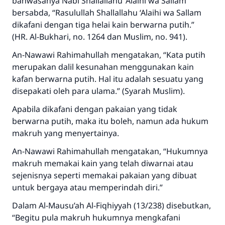
bahwasanya Nabi
Shallallahu ‘Alaihi wa Sallam
Rasulullah ﷺ bersabda
bersabda,
“Rasulullah Shallallahu ‘Alaihi wa Sallam
"Siapa yang menunjukkan suatu kebaikan,
dikafani dengan tiga helai kain berwarna putih.”
meka dia akan mendapatkan pahala yang
(HR. Al-Bukhari, no. 1264 dan Muslim, no. 941).
sama dengan orang yang melakukannya"
An-Nawawi
Rahimahullah
mengatakan, “Kata putih
MUSLIM, 1893
merupakan dalil kesunahan menggunakan kain
kafan berwarna putih. Hal itu adalah sesuatu yang
disepakati oleh para ulama.” (Syarah Muslim).
Saham
Apabila dikafani dengan pakaian yang tidak
berwarna putih, maka itu boleh, namun ada hukum
makruh yang menyertainya.
An-Nawawi
Rahimahullah
mengatakan, “Hukumnya
makruh memakai kain yang telah diwarnai atau
sejenisnya seperti memakai pakaian yang dibuat
untuk bergaya atau memperindah diri.”
Dalam Al-Mausu’ah Al-Fiqhiyyah (13/238) disebutkan,
“Begitu pula makruh hukumnya mengkafani