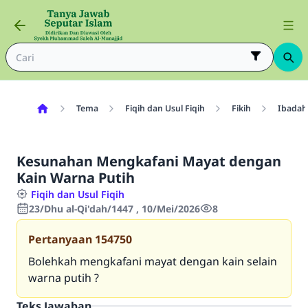
Tema
Fiqih dan Usul Fiqih
Fikih
Ibadah
Kesunahan Mengkafani Mayat dengan
Kain Warna Putih
Fiqih dan Usul Fiqih
23/Dhu al-Qi'dah/1447 , 10/Mei/2026
8
Pertanyaan
154750
Bolehkah mengkafani mayat dengan kain selain
warna putih ?
Teks Jawaban