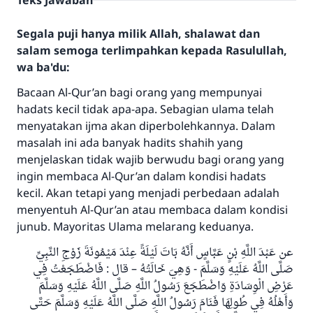
Teks Jawaban
Segala puji hanya milik Allah, shalawat dan
salam semoga terlimpahkan kepada Rasulullah,
wa ba'du:
Bacaan Al-Qur’an bagi orang yang mempunyai
hadats kecil tidak apa-apa. Sebagian ulama telah
menyatakan ijma akan diperbolehkannya. Dalam
masalah ini ada banyak hadits shahih yang
menjelaskan tidak wajib berwudu bagi orang yang
ingin membaca Al-Qur’an dalam kondisi hadats
kecil. Akan tetapi yang menjadi perbedaan adalah
menyentuh Al-Qur’an atau membaca dalam kondisi
junub. Mayoritas Ulama melarang keduanya.
عن عَبْدَ اللَّهِ بْنٍ عَبَّاسٍ أَنَّهُ بَاتَ لَيْلَةً عِنْدَ مَيْمُونَةَ زَوْجِ النَّبِيِّ
صَلَّى اللَّهُ عَلَيْهِ وَسَلَّمَ - وَهِيَ خَالَتُهُ – قال : فَاضْطَجَعْتُ فِي
عَرْضِ الْوِسَادَةِ وَاضْطَجَعَ رَسُولُ اللَّهِ صَلَّى اللَّهُ عَلَيْهِ وَسَلَّمَ
وَأَهْلُهُ فِي طُولِهَا فَنَامَ رَسُولُ اللَّهِ صَلَّى اللَّهُ عَلَيْهِ وَسَلَّمَ حَتَّى