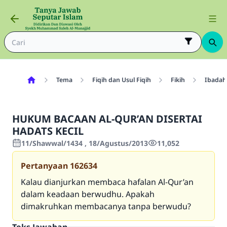
Tema
Fiqih dan Usul Fiqih
Fikih
Ibadah
HUKUM BACAAN AL-QUR’AN DISERTAI
HADATS KECIL
11/Shawwal/1434 , 18/Agustus/2013
11,052
Pertanyaan
162634
Kalau dianjurkan membaca hafalan Al-Qur’an
dalam keadaan berwudhu. Apakah
dimakruhkan membacanya tanpa berwudu?