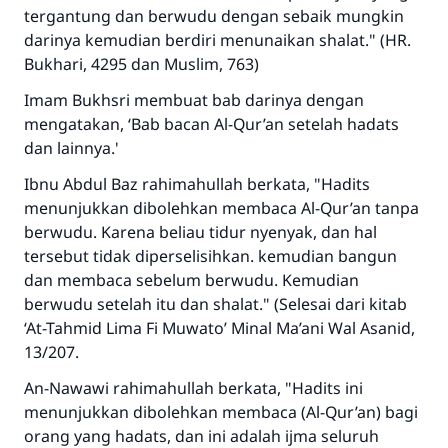
tergantung dan berwudu dengan sebaik mungkin
sama dengan orang yang melakukannya"
darinya kemudian berdiri menunaikan shalat." (HR.
MUSLIM, 1893
Bukhari, 4295 dan Muslim, 763)
Imam Bukhsri membuat bab darinya dengan
mengatakan, ‘Bab bacan Al-Qur’an setelah hadats
Saham
dan lainnya.'
Ibnu Abdul Baz rahimahullah berkata, "Hadits
menunjukkan dibolehkan membaca Al-Qur’an tanpa
berwudu. Karena beliau tidur nyenyak, dan hal
tersebut tidak diperselisihkan. kemudian bangun
dan membaca sebelum berwudu. Kemudian
berwudu setelah itu dan shalat." (Selesai dari kitab
‘At-Tahmid Lima Fi Muwato’ Minal Ma’ani Wal Asanid,
13/207.
An-Nawawi rahimahullah berkata, "Hadits ini
menunjukkan dibolehkan membaca (Al-Qur’an) bagi
orang yang hadats, dan ini adalah ijma seluruh