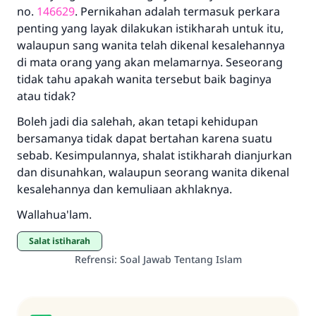
Rasulullah ﷺ bersabda
no.
146629
. Pernikahan adalah termasuk perkara
"Siapa yang menunjukkan suatu kebaikan,
penting yang layak dilakukan istikharah untuk itu,
meka dia akan mendapatkan pahala yang
walaupun sang wanita telah dikenal kesalehannya
sama dengan orang yang melakukannya"
di mata orang yang akan melamarnya. Seseorang
MUSLIM, 1893
tidak tahu apakah wanita tersebut baik baginya
atau tidak?
Boleh jadi dia salehah, akan tetapi kehidupan
Saham
bersamanya tidak dapat bertahan karena suatu
sebab. Kesimpulannya, shalat istikharah dianjurkan
dan disunahkan, walaupun seorang wanita dikenal
kesalehannya dan kemuliaan akhlaknya.
Wallahua'lam.
salat istiharah
Refrensi
:
Soal Jawab Tentang Islam