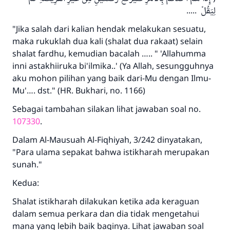
لِيَقُلْ .....
"Jika salah dari kalian hendak melakukan sesuatu,
maka rukuklah dua kali (shalat dua rakaat) selain
shalat fardhu, kemudian bacalah ….. " 'Allahumma
inni astakhiiruka bi'ilmika..' (Ya Allah, sesungguhnya
aku mohon pilihan yang baik dari-Mu dengan Ilmu-
Mu'…. dst." (HR. Bukhari, no. 1166)
Sebagai tambahan silakan lihat jawaban soal no.
107330
.
Dalam Al-Mausuah Al-Fiqhiyah, 3/242 dinyatakan,
"Para ulama sepakat bahwa istikharah merupakan
sunah."
Jawaban no. 110845
Kedua:
menyelamatkan pernikahan.
Shalat istikharah dilakukan ketika ada keraguan
dalam semua perkara dan dia tidak mengetahui
Bantu kami dalam memberikan jawaban untuk umat
mana yang lebih baik baginya. Lihat jawaban soal