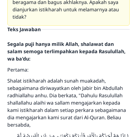
beragama dan bagus akhlaknya. Apakah saya
dianjurkan istikharah untuk melamarnya atau
tidak?
Teks Jawaban
Segala puji hanya milik Allah, shalawat dan
salam semoga terlimpahkan kepada Rasulullah,
wa ba'du:
Pertama:
Shalat istikharah adalah sunah muakadah,
sebagaimana diriwayatkan oleh Jabir bin Abdullah
radhiallahu anhu. Dia berkata, "Dahulu Rasulullah
shallallahu alaihi wa sallam mengajarkan kepada
kami istikharah dalam setiap perkara sebagaimana
dia mengajarkan kami surat dari Al-Quran. Beliau
bersabda,
( إِذَا هَمَّ أَحَدُكُمْ بِالْأَمْرِ فَلْيَرْكَعْ رَكْعَتَيْنِ مِنْ غَيْرِ الْفَرِيضَةِ ثُمَّ