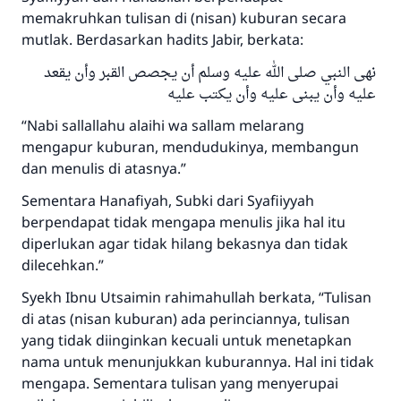
memakruhkan tulisan di (nisan) kuburan secara
mutlak. Berdasarkan hadits Jabir, berkata:
نهى النبي صلى الله عليه وسلم أن يجصص القبر وأن يقعد
عليه وأن يبنى عليه وأن يكتب عليه
“Nabi sallallahu alaihi wa sallam melarang
mengapur kuburan, mendudukinya, membangun
dan menulis di atasnya.”
Sementara Hanafiyah, Subki dari Syafiiyyah
berpendapat tidak mengapa menulis jika hal itu
diperlukan agar tidak hilang bekasnya dan tidak
dilecehkan.”
Syekh Ibnu Utsaimin rahimahullah berkata, “Tulisan
di atas (nisan kuburan) ada perinciannya, tulisan
yang tidak diinginkan kecuali untuk menetapkan
Jawaban no. 110845
nama untuk menunjukkan kuburannya. Hal ini tidak
mengapa. Sementara tulisan yang menyerupai
menyelamatkan pernikahan.