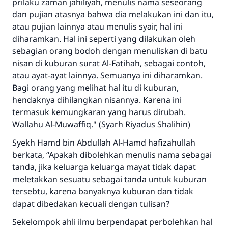
prilaku zaman jahiliyah, menulis nama seseorang
dan pujian atasnya bahwa dia melakukan ini dan itu,
Bantu kami dalam memberikan jawaban untuk umat
atau pujian lainnya atau menulis syair, hal ini
Rasulullah ﷺ bersabda
diharamkan. Hal ini seperti yang dilakukan oleh
"Siapa yang menunjukkan suatu kebaikan,
sebagian orang bodoh dengan menuliskan di batu
meka dia akan mendapatkan pahala yang
nisan di kuburan surat Al-Fatihah, sebagai contoh,
sama dengan orang yang melakukannya"
atau ayat-ayat lainnya. Semuanya ini diharamkan.
Bagi orang yang melihat hal itu di kuburan,
MUSLIM, 1893
hendaknya dihilangkan nisannya. Karena ini
termasuk kemungkaran yang harus dirubah.
Wallahu Al-Muwaffiq." (Syarh Riyadus Shalihin)
Saham
Syekh Hamd bin Abdullah Al-Hamd hafizahullah
berkata, “Apakah dibolehkan menulis nama sebagai
tanda, jika keluarga keluarga mayat tidak dapat
meletakkan sesuatu sebagai tanda untuk kuburan
tersebtu, karena banyaknya kuburan dan tidak
dapat dibedakan kecuali dengan tulisan?
Sekelompok ahli ilmu berpendapat perbolehkan hal