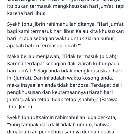
itu bukan termasuk mengkhsuskan hari Jum'at, tapi
karena hari libur.
Syekh Ibnu Jibrin rahimahullah ditanya, “Hari Jum'at
bagi kami termasuk hari libur. Kalau kita khususkan
hari ini ada sebagian waktu untuk ziarah kubur,
Jawaban no. 110845
apakah hal itu termasuk bid’ah?"
menyelamatkan pernikahan.
Maka beliau menjawab, “Tidak termasuk (bid’ah).
Karena terdapat sebagian dalil ziarah kubur pada
Bantu kami dalam memberikan jawaban untuk umat
hari Jum'at. Selagi anda tidak mengkhususkan hari
ini (Jum'at). Dan ini adalah waktu kosong anda,
Rasulullah ﷺ bersabda
maka insyaallah anda tidak berdosa. Terdapat dalil
"Siapa yang menunjukkan suatu kebaikan,
meka dia akan mendapatkan pahala yang
pengkhususan dan keutamaannya (ziarah hari
sama dengan orang yang melakukannya"
Jum'at), akan tetapi tidak tetap (shahih).” (Fatawa
Ibnu Jibrin)
MUSLIM, 1893
Syekh Ibnu Utsaimin rahimahullah juga berkata,
“Yang tampak dari dalil adalah umum, bahwa
Saham
dimakruhkan pengkhususannya dengan puasa