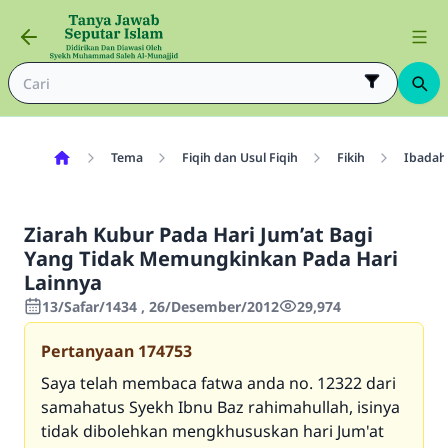
Tema
Fiqih dan Usul Fiqih
Fikih
Ibadah
Ziarah Kubur Pada Hari Jum’at Bagi
Yang Tidak Memungkinkan Pada Hari
Lainnya
13/Safar/1434 , 26/Desember/2012
29,974
Pertanyaan
174753
Saya telah membaca fatwa anda no. 12322 dari
samahatus Syekh Ibnu Baz rahimahullah, isinya
tidak dibolehkan mengkhususkan hari Jum'at