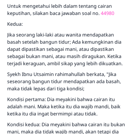
Untuk mengetahui lebih dalam tentang cairan
Bantu kami dalam memberikan jawaban untuk umat
keputihan, silakan baca jawaban soal no.
44980
Rasulullah ﷺ bersabda
Kedua:
"Siapa yang menunjukkan suatu kebaikan,
meka dia akan mendapatkan pahala yang
Jika seorang laki-laki atau wanita mendapatkan
sama dengan orang yang melakukannya"
basah setelah bangun tidur; Ada kemungkinan dia
dapat dipastikan sebagai mani, atau dipastikan
MUSLIM, 1893
sebagai bukan mani, atau masih diragukan. Ketika
terjadi keraguan, ambil sikap yang lebih dikuatkan.
Saham
Syekh Ibnu Utsaimin rahimahullah berkata, "Jika
seseorang bangun tidur mendapatkan ada basah,
maka tidak lepas dari tiga kondisi;
Kondisi pertama: Dia meyakini bahwa cairan itu
adalah mani. Maka ketika itu dia wajib mandi, baik
ketika itu dia ingat bermimpi atau tidak.
Kondisi kedua: Dia meyakini bahwa cairan itu bukan
mani, maka dia tidak wajib mandi, akan tetapi dia