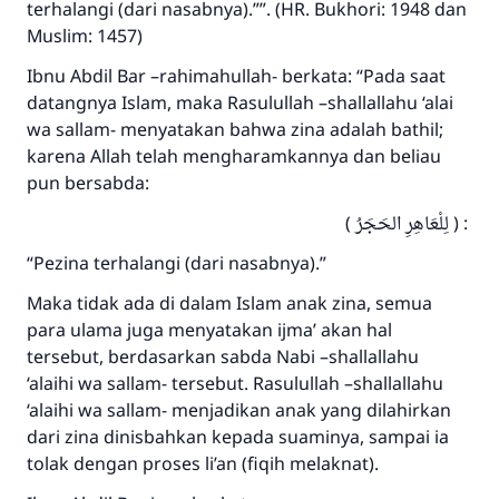
terhalangi (dari nasabnya).””. (HR. Bukhori: 1948 dan
Muslim: 1457)
Jawaban no. 110845
Ibnu Abdil Bar –rahimahullah- berkata: “Pada saat
menyelamatkan pernikahan.
datangnya Islam, maka Rasulullah –shallallahu ‘alai
wa sallam- menyatakan bahwa zina adalah bathil;
Bantu kami dalam memberikan jawaban untuk umat
karena Allah telah mengharamkannya dan beliau
Rasulullah ﷺ bersabda
pun bersabda:
"Siapa yang menunjukkan suatu kebaikan,
meka dia akan mendapatkan pahala yang
: ( لِلْعَاهِرِ الحَجَرُ )
sama dengan orang yang melakukannya"
“Pezina terhalangi (dari nasabnya).”
MUSLIM, 1893
Maka tidak ada di dalam Islam anak zina, semua
para ulama juga menyatakan ijma’ akan hal
tersebut, berdasarkan sabda Nabi –shallallahu
Saham
‘alaihi wa sallam- tersebut. Rasulullah –shallallahu
‘alaihi wa sallam- menjadikan anak yang dilahirkan
dari zina dinisbahkan kepada suaminya, sampai ia
tolak dengan proses li’an (fiqih melaknat).