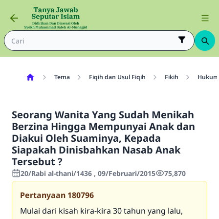
Tema
Fiqih dan Usul Fiqih
Fikih
Hukum P
Seorang Wanita Yang Sudah Menikah
Berzina Hingga Mempunyai Anak dan
Diakui Oleh Suaminya, Kepada
Siapakah Dinisbahkan Nasab Anak
Tersebut ?
20/Rabi al-thani/1436 , 09/Februari/2015
75,870
Pertanyaan
180796
Mulai dari kisah kira-kira 30 tahun yang lalu,