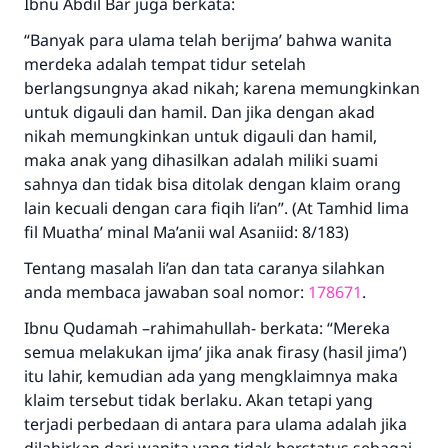
Ibnu Abdil Bar juga berkata:
“Banyak para ulama telah berijma’ bahwa wanita
merdeka adalah tempat tidur setelah
berlangsungnya akad nikah; karena memungkinkan
untuk digauli dan hamil. Dan jika dengan akad
nikah memungkinkan untuk digauli dan hamil,
maka anak yang dihasilkan adalah miliki suami
sahnya dan tidak bisa ditolak dengan klaim orang
lain kecuali dengan cara fiqih li’an”. (At Tamhid lima
fil Muatha’ minal Ma’anii wal Asaniid: 8/183)
Tentang masalah li’an dan tata caranya silahkan
anda membaca jawaban soal nomor:
178671
.
Ibnu Qudamah –rahimahullah- berkata: “Mereka
semua melakukan ijma’ jika anak firasy (hasil jima’)
itu lahir, kemudian ada yang mengklaimnya maka
klaim tersebut tidak berlaku. Akan tetapi yang
terjadi perbedaan di antara para ulama adalah jika