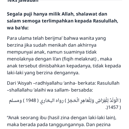
Teks Jawaban
Segala puji hanya milik Allah, shalawat dan
salam semoga terlimpahkan kepada Rasulullah,
wa ba'du:
Para ulama telah berijma’ bahwa wanita yang
berzina jika sudah menikah dan akhirnya
mempunyai anak, namun suaminya tidak
menolaknya dengan li’an (fiqih melaknat) , maka
anak tersebut dinisbahkan kepadanya, tidak kepada
laki-laki yang berzina dengannya.
Dari ‘Aisyah –radhiyallahu ‘anha- berkata: Rasulullah
–shallallahu ‘alaihi wa sallam- bersabda:
( الْوَلَدُ لِلْفِرَاشِ وَلِلْعَاهِرِ الْحَجَرُ ) رواه البخاري ( 1948 ) ومسلم
( 1457(.
“Anak seorang ibu (hasil zina dengan laki-laki lain),
maka berada pada tanggungannya. Dan pezina