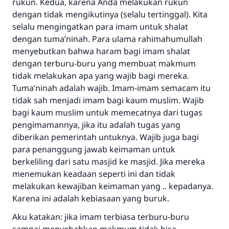
rukun. Kedua, karena Anda melakukan rukun
Jawaban no. 110845
dengan tidak mengikutinya (selalu tertinggal). Kita
menyelamatkan pernikahan.
selalu mengingatkan para imam untuk shalat
dengan tuma’ninah. Para ulama rahimahumullah
Bantu kami dalam memberikan jawaban untuk umat
menyebutkan bahwa haram bagi imam shalat
dengan terburu-buru yang membuat makmum
Rasulullah ﷺ bersabda
tidak melakukan apa yang wajib bagi mereka.
"Siapa yang menunjukkan suatu kebaikan,
meka dia akan mendapatkan pahala yang
Tuma’ninah adalah wajib. Imam-imam semacam itu
sama dengan orang yang melakukannya"
tidak sah menjadi imam bagi kaum muslim. Wajib
bagi kaum muslim untuk memecatnya dari tugas
MUSLIM, 1893
pengimamannya, jika itu adalah tugas yang
diberikan pemerintah untuknya. Wajib juga bagi
para penanggung jawab keimaman untuk
Saham
berkeliling dari satu masjid ke masjid. Jika mereka
menemukan keadaan seperti ini dan tidak
melakukan kewajiban keimaman yang .. kepadanya.
Karena ini adalah kebiasaan yang buruk.
Aku katakan: jika imam terbiasa terburu-buru