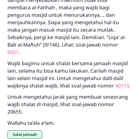
sampai menyebabkan makmum tidak bisa
membaca al-Fatihah , maka yang wajib bagi
pengurus masjid untuk menurukannya, .. dan
menjauhkannya. Siapa yang mengetahui hal itu
maka jangan masuk masjid itu secara mutlak.
Sebaiknya, pergi ke masjid lain. Demikian. “Liqa’ al-
Bab al-Maftuh” (9/146). Lihat: soal-jawab nomor
6551
.
Wajib bagimu untuk shalat bersama jamaah masjid
lain, selama itu bisa kamu lakukan. Carilah masjid
lain selain masjid ini. Untuk mengetahui dalil-dalil
wajibnya shalat wajib, lihat soal-jawab nomor
40113
.
Untuk mengetahui jarak yang membuat seseorang
wajib shalat di masjid, lihat soal-jawab nomor
20655.
Wallahu ta’ala a’lam.
salat jamaah