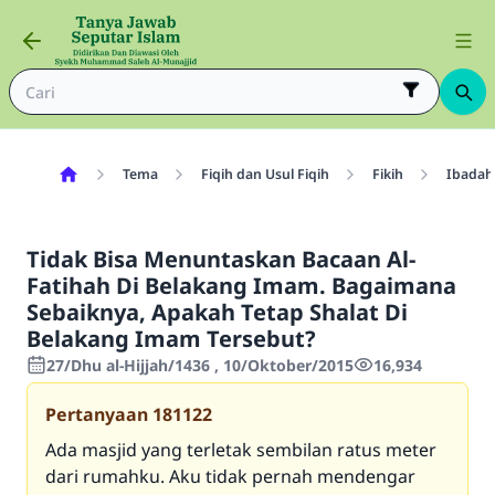
Tema
Fiqih dan Usul Fiqih
Fikih
Ibadah
Tidak Bisa Menuntaskan Bacaan Al-
Fatihah Di Belakang Imam. Bagaimana
Sebaiknya, Apakah Tetap Shalat Di
Belakang Imam Tersebut?
27/Dhu al-Hijjah/1436 , 10/Oktober/2015
16,934
Pertanyaan
181122
Ada masjid yang terletak sembilan ratus meter
dari rumahku. Aku tidak pernah mendengar